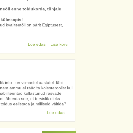
eõli enne toidukorda, tühjale
 külmkapis!
d kvaliteetõli on pärit Egiptusest,
Loe edasi
Lisa korvi
k info on viimastel aastatel läbi
nam ammu ei räägita kolesteroolist kui
abiliteeritud küllastunud rasvade
 tähenda see, et tervislik oleks
toidus eelistada ja milliseid vältida?
Loe edasi