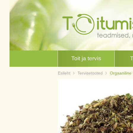
Toit ja tervis
Esileht
Tervisetooted
Orgaaniline 