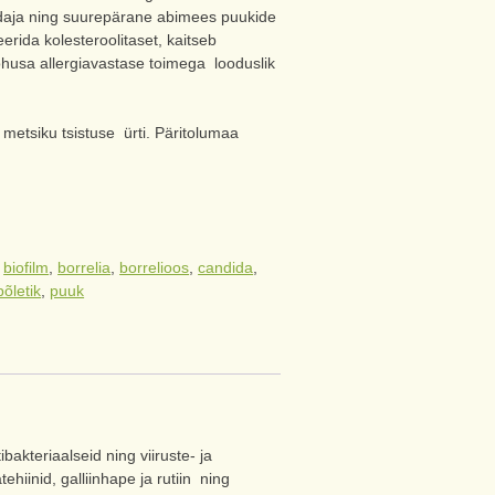
ndaja ning suurepärane abimees puukide
erida kolesteroolitaset, kaitseb
husa allergiavastase toimega looduslik
metsiku tsistuse ürti. Päritolumaa
:
biofilm
,
borrelia
,
borrelioos
,
candida
,
põletik
,
puuk
kteriaalseid ning viiruste- ja
iinid, galliinhape ja rutiin ning