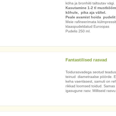
köha ja bronhiiti taltsutav vägi.
Kasutamine 1-2 tl mustköömn
kõhule, pika aja vältel.
Peale avamist hoida pudelit
Meie rafineerimata külmpressitu
klaaspudeldatud Euroopas
Pudelis 250 ml.
Fantastilised rasvad
Toidurasvadega seotud teadusli
teinud diametraalse pöörde. E
keha vaenlasest, samuti on reh
rikkad loomsed toidud. Samas ei
igasugune rasv. Milliseid rasvu 