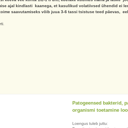
se ajal kindlasti kaanega, et kasulikud volatiivsed ühendid ei l
toime saavutamiseks võib juua 3-6 tassi tsistuse teed päevas, eeli
ti.
Patogeensed bakterid, pa
organismi toetamine loo
Loengus tuleb juttu: