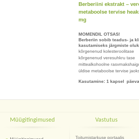
Berberiini ekstrakt – ve
metaboolse tervise heak
mg
MOMENDIL OTSAS!
Berberiin sobib teadus- ja kl
kasutamiseks järgmiste olu
kõrgenenud kolesteroolitase
kõrgenenud veresuhkru tase
mittealkohoolne rasvmakshaig
üldise metaboolse tervise jaok
Kasutamine: 1 kapsel päeva
Müügitingimused
Vastutus
Toitumistarkuse portaalis
Müügitingimused