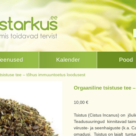
Teenused
Kalender
Pood
tsistuse tee – tõhus immuuntoetus loodusest
Orgaaniline tsistuse tee
10,00
€
Tsistus (Cistus Incanus) on jõu
Teadusuuringud kinnitavad taime
viiruste- ja seenhaiguste (k.a. 
omadusi. Tsistus on laialt tuntud