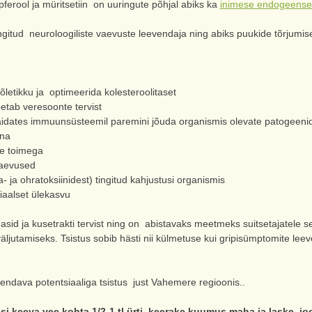
pferool ja müritsetiin on uuringute põhjal abiks ka
inimese endogeenset
ingitud neuroloogiliste vaevuste leevendaja ning abiks puukide tõrjumis
etikku ja optimeerida kolesteroolitaset
etab veresoonte tervist
a, aidates immuunsüsteemil paremini jõuda organismis olevate patogeeni
hna
se toimega
vaevused
- ja ohratoksiinidest) tingitud kahjustusi organismis
iaalset ülekasvu
id ja kusetrakti tervist ning on abistavaks meetmeks suitsetajatele se
äljutamiseks. Tsistus sobib hästi nii külmetuse kui gripisümptomite l
endava potentsiaaliga tsistus just Vahemere regioonis..
si keeva vee kohta 1/2-1 tl ürti, keerake kuumus maha ja laske joo