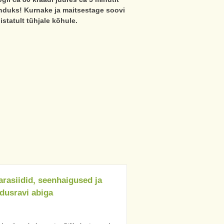
enduks! Kurnake ja maitsestage soovi
statult tühjale kõhule.
rasiidid, seenhaigused ja
dusravi abiga