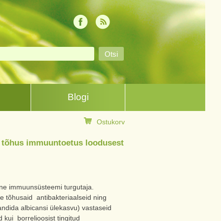
Blogi
Ostukorv
 – tõhus immuuntoetus loodusest
line immuunsüsteemi turgutaja.
 tõhusaid antibakteriaalseid ning
Candida albicansi ülekasvu) vastaseid
 kui borrelioosist tingitud