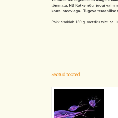
tõmmata. NB Katke nõu joogi valmimi
korral steeviaga. Tugeva teraapilise 
Pakk sisaldab 150 g metsiku tsistuse ür
Seotud tooted