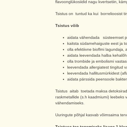
flavoonglükosiidid nagu kvertsetiin, käm
Tsistus on tuntud ka kui borrelioosist t
Tsistus võib
aidata vähendada süsteemset põl
kaitsta südamehaiguste eest ja to
olla efektiivne bioflmi lagundaj
aidata leevendada halba kehalõ
olla trombide ja embolismi vasta
leevendada allergiatest tingitud 
leevendada hallitusmürkidest (afla
aidata pärssida peensoole bakter
Tsistus aitab toetada maksa detoksiradas
raskmetallide (s.h kaadmiumi) leebeks v
vähendamiseks.
Uuringute põhjal kasvab võimsaima terv
Tsistuse tee tegemiseks lisage 1 klaa