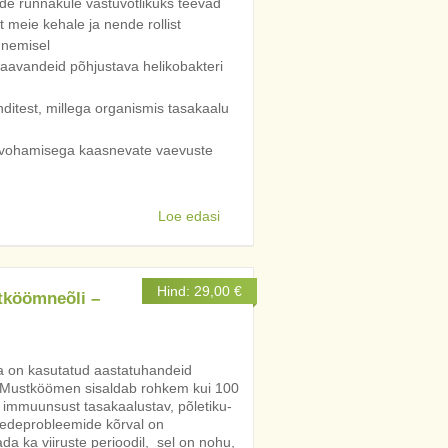
de rünnakule vastuvõtlikuks teevad
t meie kehale ja nende rollist
unemisel
haavandeid põhjustava helikobakteri
anditest, millega organismis tasakaalu
 vohamisega kaasnevate vaevuste
Loe edasi
Hind:
29,00
€
tköömneõli –
 on kasutatud aastatuhandeid
. Mustköömen sisaldab rohkem kui 100
on immuunsust tasakaalustav, põletiku-
eedeprobleemide kõrval on
da ka viiruste perioodil, sel on nohu,