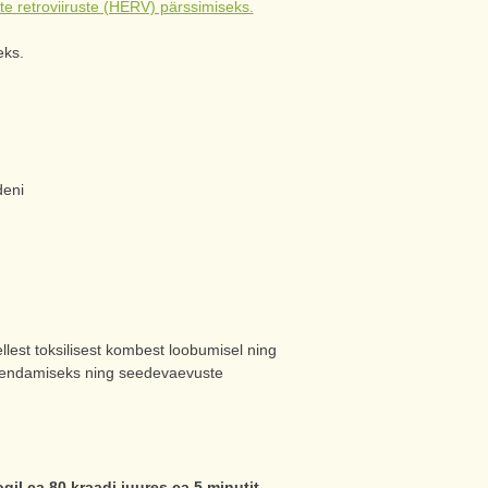
e retroviiruste (HERV) pärssimiseks.
eks.
deni
llest toksilisest kombest loobumisel ning
eevendamiseks ning seedevaevuste
gil ca 80 kraadi juures ca 5 minutit