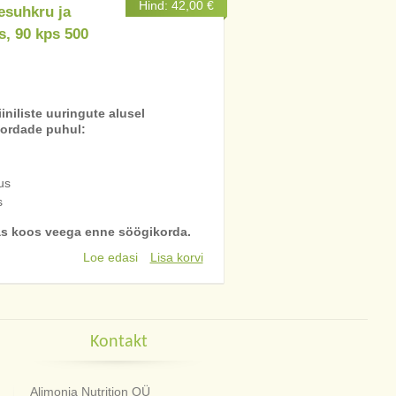
Hind:
42,00
€
resuhkru ja
s, 90 kps 500
iiniliste uuringute alusel
kordade puhul:
us
s
s koos veega enne söögikorda.
Loe edasi
Lisa korvi
Kontakt
Alimonia Nutrition OÜ