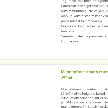
Teguritest, mis meid patogeeni
Parasiitide eripalgelisest mõjus
autoimmuunhaiguste välja kuj
Mao- ja kaksteistsõrmiksoole 
pärssimisest toitumisraviga
Borrelioosi loodusravist ja lis
taastada
Seenhaigustest ja pärmseene
loodusravist
Mahe rafineerimata mus
250ml
Mustköömen on imetaim, mida
kõikvõimalike haiguste korral
erinevat aktiivühendit, millel 
ja vähktõve vastane toime. S
mustaköömneõli kasulik tarvita