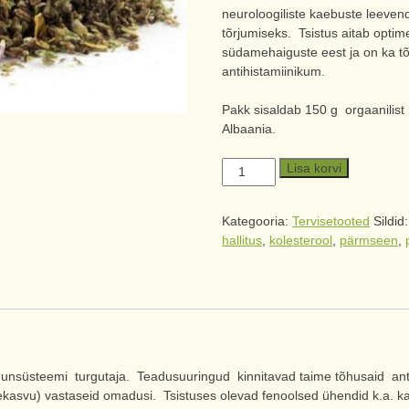
neuroloogiliste kaebuste leeve
tõrjumiseks. Tsistus
aitab optime
südamehaiguste eest ja on ka tõ
antihistamiinikum.
Pakk sisaldab 150 g orgaanilist 
Albaania.
Lisa korvi
Kategooria:
Tervisetooted
Sildid
hallitus
,
kolesterool
,
pärmseen
,
uunsüsteemi turgutaja. Teadusuuringud kinnitavad taime tõhusaid antiba
kasvu) vastaseid omadusi. Tsistuses olevad fenoolsed ühendid k.a. kateh