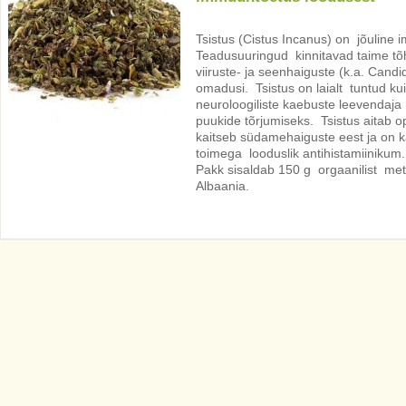
Tsistus (Cistus Incanus) on jõuline
Teadusuuringud kinnitavad taime tõh
viiruste- ja seenhaiguste (k.a. Candi
omadusi. Tsistus on laialt tuntud kui
neuroloogiliste kaebuste leevendaj
puukide tõrjumiseks. Tsistus
aitab o
kaitseb südamehaiguste eest ja on k
toimega looduslik antihistamiinikum.
Pakk sisaldab 150 g orgaanilist mets
Albaania.