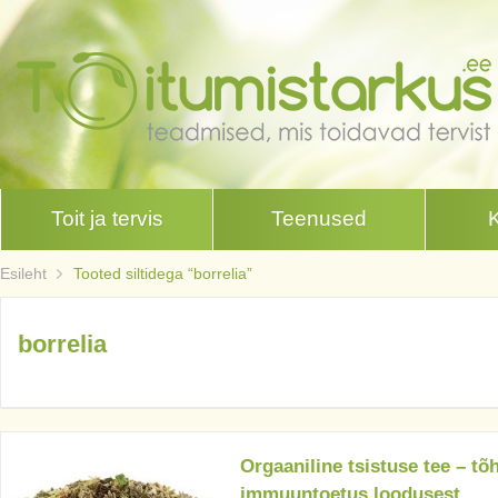
Toit ja tervis
Teenused
Esileht
Tooted siltidega “borrelia”
borrelia
Orgaaniline tsistuse tee – tõ
immuuntoetus loodusest