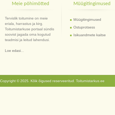
Meie põhimõtted
Müügitingimused
Tervislik toitumine on meie
Müügitingimused
eriala, harrastus ja kirg.
Ostuprotsess
Toitumistarkuse portaal sündis
soovist jagada oma kogutud
Isikuandmete kaitse
teadmisi ja leitud lahendusi.
Loe edasi...
Copyright © 2025. Kõik õigused reserveeritud. Toitumistarkus.ee