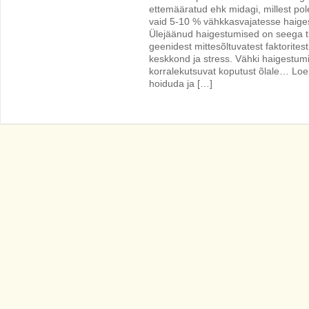
ettemääratud ehk midagi, millest po
vaid 5-10 % vähkkasvajatesse haige
Ülejäänud haigestumised on seega tin
geenidest mittesõltuvatest faktoritest 
keskkond ja stress. Vähki haigestumis
korralekutsuvat koputust õlale… Loen
hoiduda ja […]