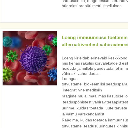
säilitusaineid, magneesiumsteraadi v
hüdroksüpropüülmetüültselluloos
Loeng immuunsuse toetamise
alternatiivsetest vähiravimee
Loeng kirjeldab erinevaid keskkkondli
mis kehas rakulisi kõrvalekaldeid es
hoiduda ja millele panustada, et im
vähiriski vähendada.
Loengus:
tutvustame biokeemilisi seaduspärasi
integratiivne meditsiin
räägime mujal maailmas kasutusel o
teaduspõhistest vähiraviteraapiatest
uurime, kuidas toetada uute tervete
ja vaimu värskendamist
Räägime, kuidas toetada immuunsüste
tutvustame teadusuuringutes kinnitust