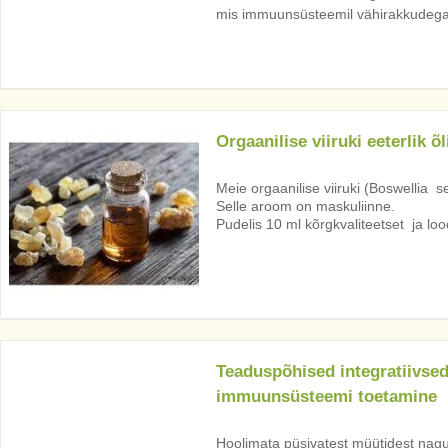
mis immuunsüsteemil vähirakkudega 
Orgaanilise viiruki eeterlik õl
Meie orgaanilise viiruki (Boswellia ser
Selle aroom on maskuliinne.
Pudelis 10 ml kõrgkvaliteetset ja lood
Teaduspõhised integratiivsed
immuunsüsteemi toetamine
Hoolimata püsivatest müütidest nagu 