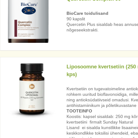
BioCare toidulisand
90 kapslit
Quercetin Plus sisaldab heas annuses 
nõgeseekstrakti.
Liposoomne kvertsetiin (250
kps)
Kvertsetiin on tugevatoimeline anti
rohkem uuritud bioflavonoidiga, mille
ning antioksüdatiivseid omadusi. Kve
antihistamiinikum ja põletikuvastane
TOOTEINFO
Koostis: kapsel sisaldab: 250 mg kõ
kvertsetiini firmalt Sunday Natural
Lisand ei sisalda kunstlikke lisaaine
keskkondlikke toksilisi ühendeid, ebav