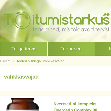
Toit ja tervis
Teenused
Esileht
Tooted siltidega “vähkkasvajad”
vähkkasvajad
Kvertsetiini kompleks
Quercetin Complex 90