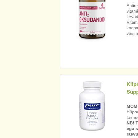
Antio
vitami
kevad
Vitami
kaasa
väsimu
Kilp
Supp
MOME
Hüpoa
taime
NB! T
ega s
rasvu