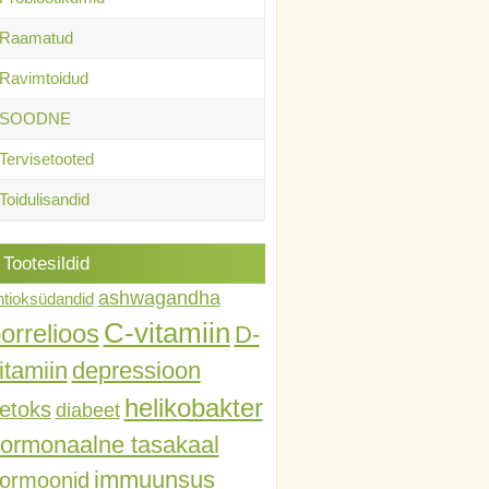
Raamatud
Ravimtoidud
SOODNE
Tervisetooted
Toidulisandid
Tootesildid
ashwagandha
ntioksüdandid
C-vitamiin
orrelioos
D-
itamiin
depressioon
helikobakter
etoks
diabeet
ormonaalne tasakaal
immuunsus
ormoonid