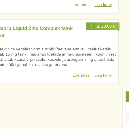
Loe edasi
Lisa korvi
Hind:
28,00
€
isorb Liquid Zinc Complex tsink
ml
fektiivne vedelas vormis tsink! Päevane annus 1 teelusikatäis
dab 15 mg tsinki, mis aitab toetada immuunsüsteemi, kognitiivset
ust, aitab kaasa viljakusele, kasvule ja arengule ning aitab hoida
id, küüsi ja nahka elastse ja tervena.
Loe edasi
Lisa korvi