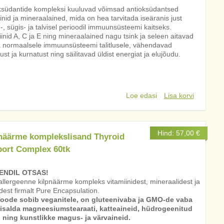
ksüdantide kompleksi kuuluvad võimsad antioksüdantsed
inid ja mineraalained, mida on hea tarvitada iseäranis just
-, sügis- ja talvisel perioodil immuunsüsteemi kaitseks.
inid A, C ja E ning mineraalained nagu tsink ja seleen aitavad
 normaalsele immuunsüsteemi talitlusele, vähendavad
st ja kurnatust ning säilitavad üldist energiat ja elujõudu.
Loe edasi
Lisa korvi
Hind:
57,00
€
näärme komplekslisand Thyroid
ort Complex 60tk
NDIL OTSAS!
llergeenne kilpnäärme kompleks vitamiinidest, mineraalidest ja
dest firmalt Pure Encapsulation.
oode sobib veganitele, on gluteenivaba ja GMO-de vaba
isalda magneesiumstearaati, katteaineid, hüdrogeenitud
 ning kunstlikke magus- ja värvaineid.