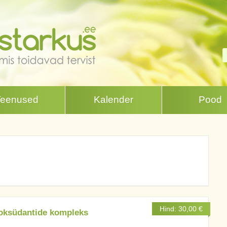
Teenused
Kalender
Pood
Hind:
30,00
€
oksüdantide kompleks