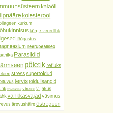
immuunsüsteem
kalaõli
ilpnääre
kolesterool
ollageen
kurkum
õhukinnisus
kõrge vererõhk
iigesed
lõõgastus
agneesium
neerupealised
Parasiidid
aanika
põletik
pärmseen
refluks
stress
supertoidud
eleen
tervis
toidulisandid
õltuvus
sink
viljakus
viirused
veresuhkur
vähkkasvajad
väsimus
ähk
östrogeen
revus
ärevushäire