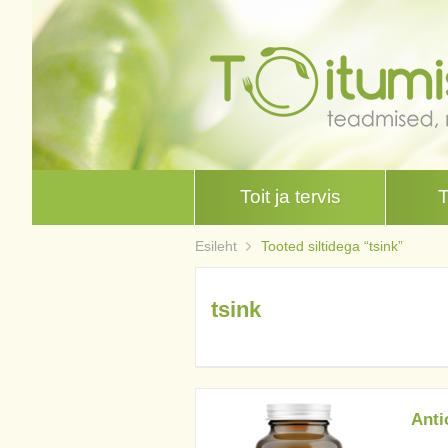
Toit ja tervis
Esileht
Tooted siltidega “tsink”
tsink
Anti