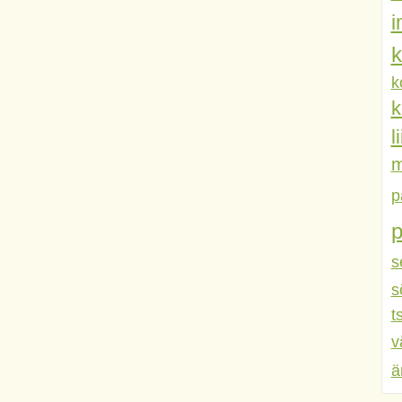
k
k
k
l
m
p
s
s
t
v
ä