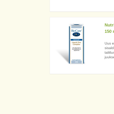
Nutr
150 
Uus e
sisal
talitl
juukse