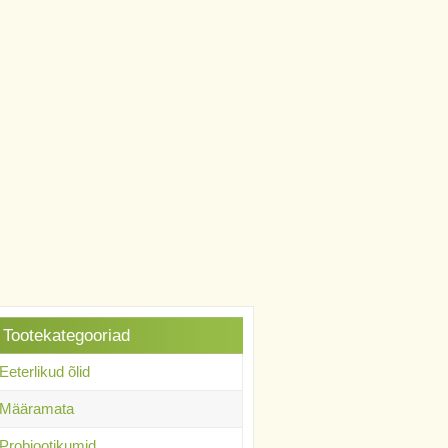
Tootekategooriad
Eeterlikud õlid
Määramata
Probiootikumid