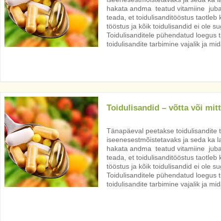
hakata andma teatud vitamiine juba
teada, et toidulisanditööstus taotleb
tööstus ja kõik toidulisandid ei ole 
Toidulisanditele pühendatud loegus tul
toidulisandite tarbimine vajalik ja mi
Toidulisandid – võtta või mi
Tänapäeval peetakse toidulisandite 
iseenesestmõistetavaks ja seda ka la
hakata andma teatud vitamiine juba
teada, et toidulisanditööstus taotleb
tööstus ja kõik toidulisandid ei ole 
Toidulisanditele pühendatud loegus tul
toidulisandite tarbimine vajalik ja mi