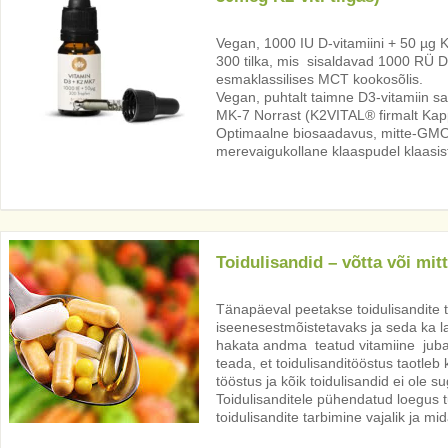
Vegan, 1000 IU D-vitamiini + 50 µg K
300 tilka, mis sisaldavad 1000 RÜ D3
esmaklassilises MCT kookosõlis.
Vegan, puhtalt taimne D3-vitamiin sa
MK-7 Norrast (K2VITAL® firmalt Kap
Optimaalne biosaadavus, mitte-GMO,
merevaigukollane klaaspudel klaasist 
Toidulisandid – võtta või mit
Tänapäeval peetakse toidulisandite 
iseenesestmõistetavaks ja seda ka la
hakata andma teatud vitamiine juba
teada, et toidulisanditööstus taotleb
tööstus ja kõik toidulisandid ei ole 
Toidulisanditele pühendatud loegus tul
toidulisandite tarbimine vajalik ja mi