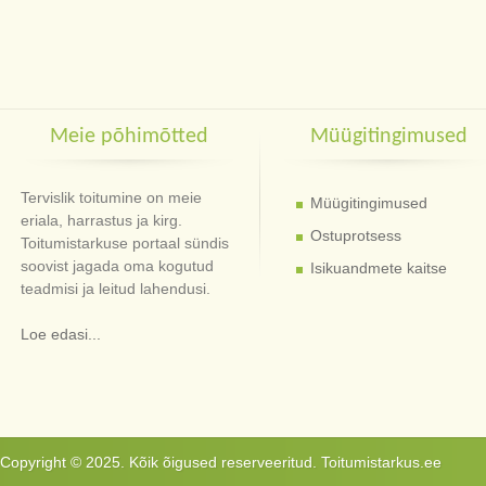
Meie põhimõtted
Müügitingimused
Tervislik toitumine on meie
Müügitingimused
eriala, harrastus ja kirg.
Ostuprotsess
Toitumistarkuse portaal sündis
soovist jagada oma kogutud
Isikuandmete kaitse
teadmisi ja leitud lahendusi.
Loe edasi...
Copyright © 2025. Kõik õigused reserveeritud. Toitumistarkus.ee