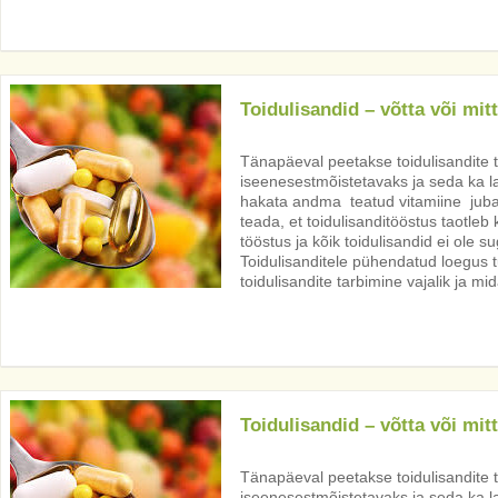
Toidulisandid – võtta või mit
Tänapäeval peetakse toidulisandite 
iseenesestmõistetavaks ja seda ka la
hakata andma teatud vitamiine juba
teada, et toidulisanditööstus taotleb
tööstus ja kõik toidulisandid ei ole 
Toidulisanditele pühendatud loegus tul
toidulisandite tarbimine vajalik ja mi
Toidulisandid – võtta või mit
Tänapäeval peetakse toidulisandite 
iseenesestmõistetavaks ja seda ka la