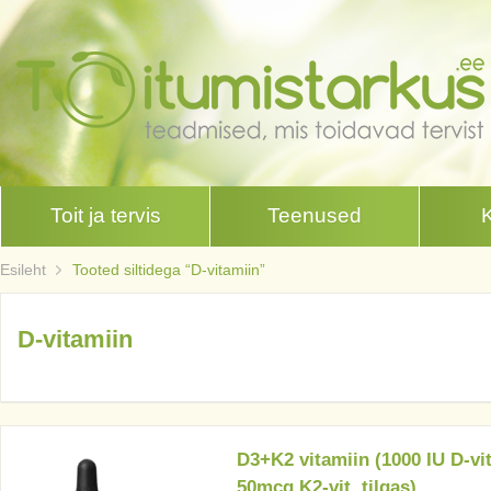
Toit ja tervis
Teenused
Esileht
Tooted siltidega “D-vitamiin”
D-vitamiin
D3+K2 vitamiin (1000 IU D-vit
50mcg K2-vit. tilgas)