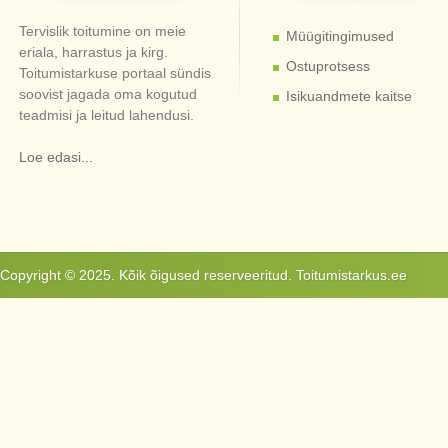
Tervislik toitumine on meie
Müügitingimused
eriala, harrastus ja kirg.
Ostuprotsess
Toitumistarkuse portaal sündis
soovist jagada oma kogutud
Isikuandmete kaitse
teadmisi ja leitud lahendusi.
Loe edasi...
Copyright © 2025. Kõik õigused reserveeritud. Toitumistarkus.ee