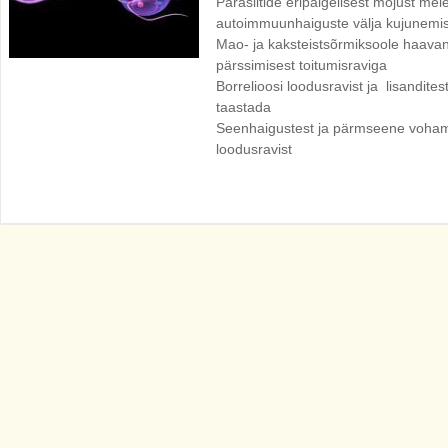
Parasiitide eripalgelisest mõjust meie
autoimmuunhaiguste välja kujunemis
Mao- ja kaksteistsõrmiksoole haavan
pärssimisest toitumisraviga
Borrelioosi loodusravist ja lisandite
taastada
Seenhaigustest ja pärmseene voha
loodusravist