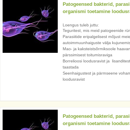
Patogeensed bakterid, parasi
organismi toetamine loodusr
Loengus tuleb juttu:
Teguritest, mis meid patogeenide rü
Parasiitide eripalgelisest mõjust meie
autoimmuunhaiguste välja kujunemis
Mao- ja kaksteistsõrmiksoole haavan
pärssimisest toitumisraviga
Borrelioosi loodusravist ja lisandite
taastada
Seenhaigustest ja pärmseene voha
loodusravist
Patogeensed bakterid, parasi
organismi toetamine loodusr