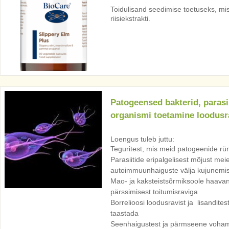
Toidulisand seedimise toetuseks, mis 
riisiekstrakti.
Patogeensed bakterid, parasi
organismi toetamine loodusr
Loengus tuleb juttu:
Teguritest, mis meid patogeenide rü
Parasiitide eripalgelisest mõjust meie
autoimmuunhaiguste välja kujunemis
Mao- ja kaksteistsõrmiksoole haavan
pärssimisest toitumisraviga
Borrelioosi loodusravist ja lisandite
taastada
Seenhaigustest ja pärmseene voha