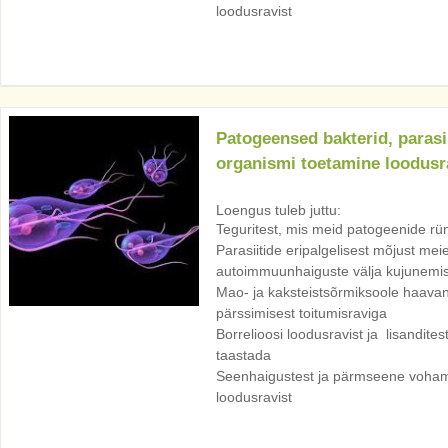
loodusravist
Patogeensed bakterid, parasi
organismi toetamine loodusr
Loengus tuleb juttu:
Teguritest, mis meid patogeenide rü
Parasiitide eripalgelisest mõjust meie
autoimmuunhaiguste välja kujunemis
Mao- ja kaksteistsõrmiksoole haavan
pärssimisest toitumisraviga
Borrelioosi loodusravist ja lisandite
taastada
Seenhaigustest ja pärmseene voha
loodusravist