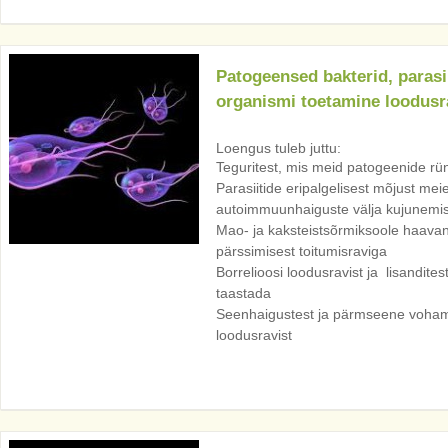
Patogeensed bakterid, parasi
organismi toetamine loodusr
Loengus tuleb juttu:
Teguritest, mis meid patogeenide rü
Parasiitide eripalgelisest mõjust meie
autoimmuunhaiguste välja kujunemis
Mao- ja kaksteistsõrmiksoole haavan
pärssimisest toitumisraviga
Borrelioosi loodusravist ja lisandite
taastada
Seenhaigustest ja pärmseene voha
loodusravist