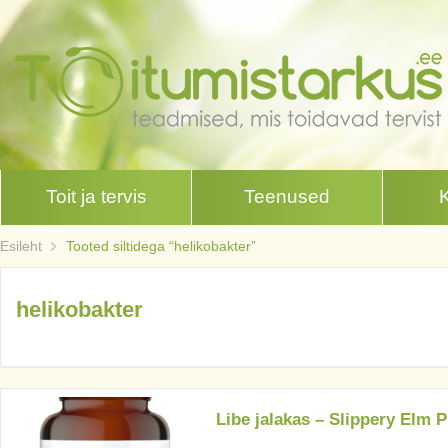
Toit ja tervis
Teenused
Esileht
Tooted siltidega “helikobakter”
helikobakter
Libe jalakas – Slippery Elm P