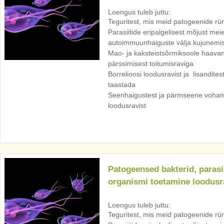
Loengus tuleb juttu:
Teguritest, mis meid patogeenide rü
Parasiitide eripalgelisest mõjust meie
autoimmuunhaiguste välja kujunemis
Mao- ja kaksteistsõrmiksoole haavan
pärssimisest toitumisraviga
Borrelioosi loodusravist ja lisandite
taastada
Seenhaigustest ja pärmseene voha
loodusravist
Patogeensed bakterid, parasi
organismi toetamine loodusr
Loengus tuleb juttu:
Teguritest, mis meid patogeenide rü