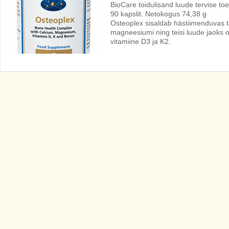
BioCare toidulisand luude tervise to
90 kapslit. Netokogus 74,38 g
Osteoplex sisaldab hästiimenduvas ts
magneesiumi ning teisi luude jaoks olu
vitamiine D3 ja K2.