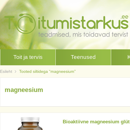
Toit ja tervis
Teenused
Esileht
Tooted siltidega “magneesium”
magneesium
Bioaktiivne magneesium glüt