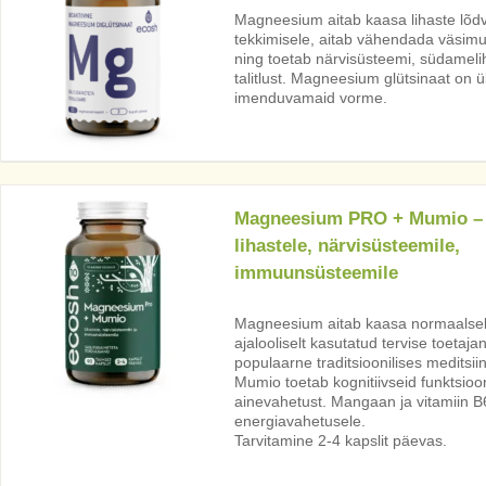
Magneesium aitab kaasa lihaste lõdv
tekkimisele, aitab vähendada väsimu
ning toetab närvisüsteemi, südameli
talitlust. Magneesium glütsinaat on
imenduvamaid vorme.
Magneesium PRO + Mumio –
lihastele, närvisüsteemile,
immuunsüsteemile
Magneesium aitab kaasa normaalsele
ajalooliselt kasutatud tervise toetaj
populaarne traditsioonilises meditsii
Mumio toetab kognitiivseid funktsioo
ainevahetust. Mangaan ja vitamiin 
energiavahetusele.
Tarvitamine 2-4 kapslit päevas.