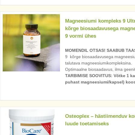
Magneesiumi kompleks 9 Ult
kõrge biosaadavusega magn
9 vormi ühes
MOMENDIL OTSAS! SAABUB TAAS
9 kõrge biosaadavusega magneesiumi
talutava magneesiumikompleksina.
Optimaalne biosaadavus, ilma geeni
TARBIMISE SOOVITUS: Võtke 1 ka
puhast magneesiumi/kapsel) koos
Osteoplex – hästiimenduv k
luude toetamiseks