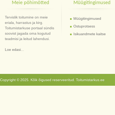
Meie põhimõtted
Müügitingimused
Tervislik toitumine on meie
Müügitingimused
eriala, harrastus ja kirg.
Ostuprotsess
Toitumistarkuse portaal sündis
soovist jagada oma kogutud
Isikuandmete kaitse
teadmisi ja leitud lahendusi.
Loe edasi...
Copyright © 2025. Kõik õigused reserveeritud. Toitumistarkus.ee