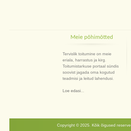
Meie põhimõtted
Tervislik toitumine on meie
eriala, harrastus ja kirg.
Toitumistarkuse portaal sündis
soovist jagada oma kogutud
teadmisi ja leitud lahendusi.
Loe edasi...
Copyright © 2025. Kõik õigused reservee