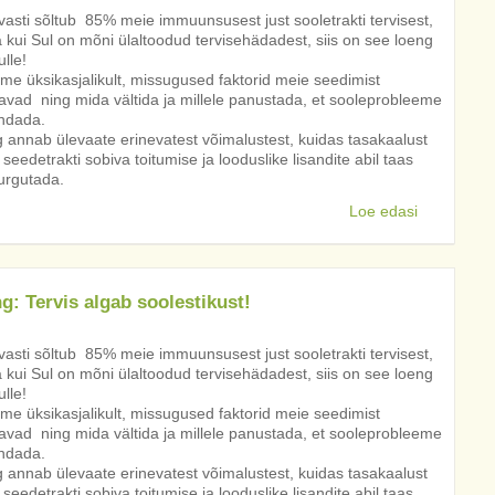
vasti sõltub 85% meie immuunsusest just sooletrakti tervisest,
 kui Sul on mõni ülaltoodud tervisehädadest, siis on see loeng
ulle!
me üksikasjalikult, missugused faktorid meie seedimist
avad ning mida vältida ja millele panustada, et sooleprobleeme
ndada.
 annab ülevaate erinevatest võimalustest, kuidas tasakaalust
 seedetrakti sobiva toitumise ja looduslike lisandite abil taas
turgutada.
Loe edasi
g: Tervis algab soolestikust!
vasti sõltub 85% meie immuunsusest just sooletrakti tervisest,
 kui Sul on mõni ülaltoodud tervisehädadest, siis on see loeng
ulle!
me üksikasjalikult, missugused faktorid meie seedimist
avad ning mida vältida ja millele panustada, et sooleprobleeme
ndada.
 annab ülevaate erinevatest võimalustest, kuidas tasakaalust
 seedetrakti sobiva toitumise ja looduslike lisandite abil taas