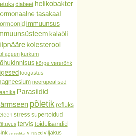
helikobakter
etoks
diabeet
ormonaalne tasakaal
immuunsus
ormoonid
immuunsüsteem
kalaõli
ilpnääre
kolesterool
ollageen
kurkum
õhukinnisus
kõrge vererõhk
iigesed
lõõgastus
agneesium
neerupealised
Parasiidid
aanika
põletik
pärmseen
refluks
stress
supertoidud
eleen
tervis
toidulisandid
õltuvus
sink
viljakus
viirused
veresuhkur