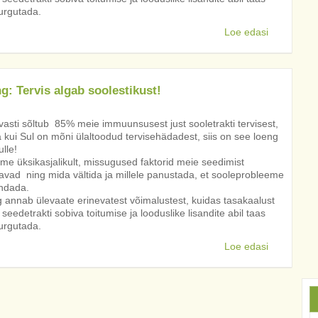
turgutada.
Loe edasi
g: Tervis algab soolestikust!
vasti sõltub 85% meie immuunsusest just sooletrakti tervisest,
 kui Sul on mõni ülaltoodud tervisehädadest, siis on see loeng
ulle!
me üksikasjalikult, missugused faktorid meie seedimist
avad ning mida vältida ja millele panustada, et sooleprobleeme
ndada.
 annab ülevaate erinevatest võimalustest, kuidas tasakaalust
 seedetrakti sobiva toitumise ja looduslike lisandite abil taas
turgutada.
Loe edasi