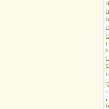
d
h
h
k
k
k
l
m
p
s
s
t