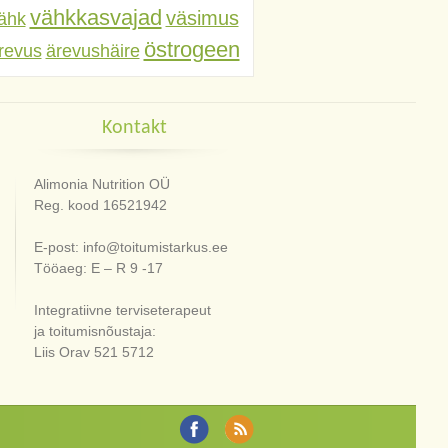
vähkkasvajad
väsimus
ähk
östrogeen
revus
ärevushäire
Kontakt
Alimonia Nutrition OÜ
Reg. kood 16521942
E-post: info@toitumistarkus.ee
Tööaeg: E – R 9 -17
Integratiivne terviseterapeut
ja toitumisnõustaja:
Liis Orav 521 5712