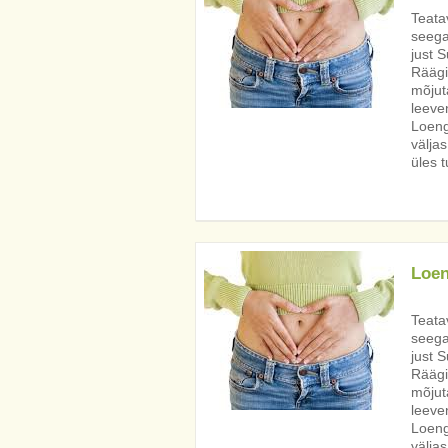
Teata
seega
just S
Räägi
mõjut
leeve
Loeng
väljas
üles 
Loen
Teata
seega
just S
Räägi
mõjut
leeve
Loeng
väljas