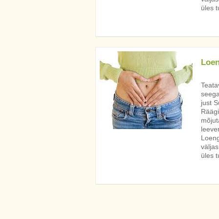
üles 
Loen
Teata
seega
just S
Räägi
mõjut
leeve
Loeng
väljas
üles 