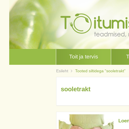
Toit ja tervis
Esileht
Tooted siltidega “sooletrakt”
sooletrakt
Loen