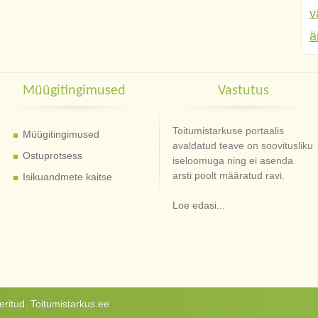
v
ä
Müügitingimused
Vastutus
Toitumistarkuse portaalis
Müügitingimused
avaldatud teave on soovitusliku
Ostuprotsess
iseloomuga ning ei asenda
arsti poolt määratud ravi.
Isikuandmete kaitse
Loe edasi...
ritud. Toitumistarkus.ee