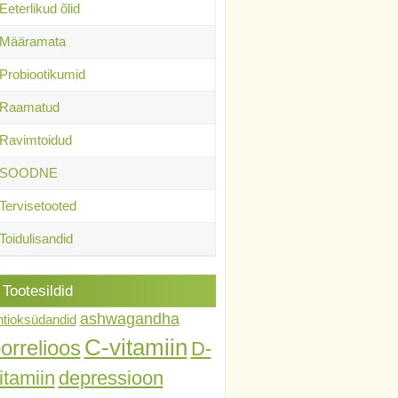
Eeterlikud õlid
Määramata
Probiootikumid
Raamatud
Ravimtoidud
SOODNE
Tervisetooted
Toidulisandid
Tootesildid
ashwagandha
ntioksüdandid
C-vitamiin
orrelioos
D-
itamiin
depressioon