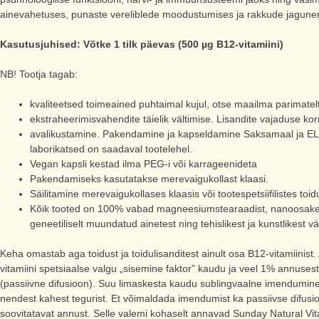
ainevahetuses, punaste vereliblede moodustumises ja rakkude jagune
Kasutusjuhised: Võtke 1 tilk päevas (500 µg B12-vitamiini)
NB! Tootja tagab:
kvaliteetsed toimeained puhtaimal kujul, otse maailma parimatelt t
ekstraheerimisvahendite täielik vältimise. Lisandite vajaduse korr
avalikustamine. Pakendamine ja kapseldamine Saksamaal ja EL
laborikatsed on saadaval tootelehel.
Vegan kapsli kestad ilma PEG-i või karrageenideta
Pakendamiseks kasutatakse merevaigukollast klaasi.
Säilitamine merevaigukollases klaasis või tootespetsiifilistes 
Kõik tooted on 100% vabad magneesiumstearaadist, nanoosakestes
geneetiliselt muundatud ainetest ning tehislikest ja kunstlikest vä
Keha omastab aga toidust ja toidulisanditest ainult osa B12-vitamiinis
vitamiini spetsiaalse valgu „sisemine faktor” kaudu ja veel 1% annuse
(passiivne difusioon). Suu limaskesta kaudu sublingvaalne imendumin
nendest kahest tegurist. Et võimaldada imendumist ka passiivse difusioo
soovitatavat annust. Selle valemi kohaselt annavad Sunday Natural Vi