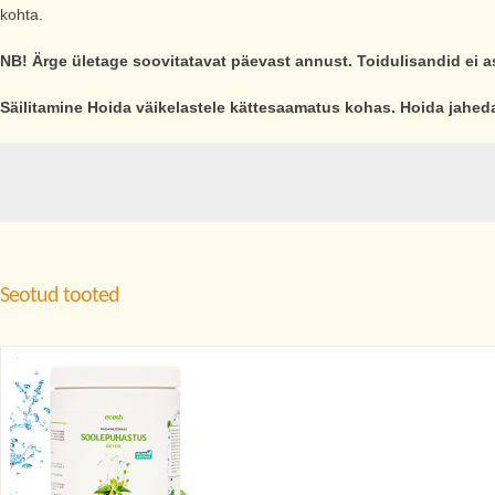
kohta.
NB! Ärge ületage soovitatavat päevast annust. Toidulisandid ei as
Säilitamine Hoida väikelastele kättesaamatus kohas. Hoida jahed
Seotud tooted