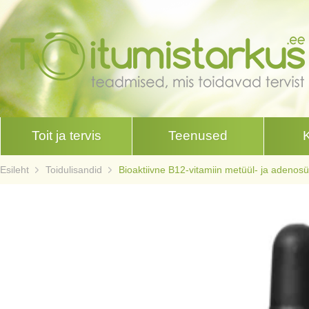
Toit ja tervis
Teenused
Esileht
Toidulisandid
Bioaktiivne B12-vitamiin metüül- ja adenos