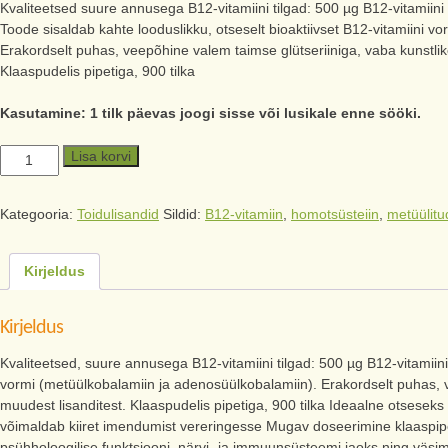
Kvaliteetsed suure annusega B12-vitamiini tilgad: 500 µg B12-vitamiini 
Toode sisaldab kahte looduslikku, otseselt bioaktiivset B12-vitamiini 
Erakordselt puhas, veepõhine valem taimse glütseriiniga, vaba kunstlikes
Klaaspudelis pipetiga, 900 tilka
Kasutamine: 1 tilk päevas joogi sisse või lusikale enne sööki.
Lisa korvi
Kategooria:
Toidulisandid
Sildid:
B12-vitamiin
,
homotsüsteiin
,
metüülitu
Kirjeldus
Kirjeldus
Kvaliteetsed, suure annusega B12-vitamiini tilgad: 500 µg B12-vitamiini 
vormi (metüülkobalamiin ja adenosüülkobalamiin). Erakordselt puhas, ve
muudest lisanditest. Klaaspudelis pipetiga, 900 tilka Ideaalne otses
võimaldab kiiret imendumist vereringesse Mugav doseerimine klaaspipet
psühholoogilise funktsiooni, närvi- ja immuunsüsteemi jaoks ning väsim