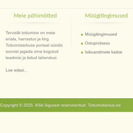
Meie põhimõtted
Müügitingimused
Tervislik toitumine on meie
Müügitingimused
eriala, harrastus ja kirg.
Ostuprotsess
Toitumistarkuse portaal sündis
soovist jagada oma kogutud
Isikuandmete kaitse
teadmisi ja leitud lahendusi.
Loe edasi...
Copyright © 2025. Kõik õigused reserveeritud. Toitumistarkus.ee