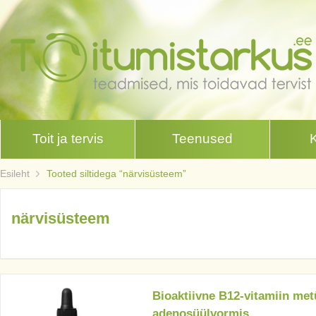
Toit ja tervis
Teenused
Esileht
Tooted siltidega “närvisüsteem”
närvisüsteem
Bioaktiivne B12-vitamiin metü
adenosüülvormis