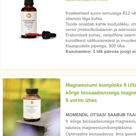
Kvaliteetsed suure annusega B12-vita
vitamiini tilga kohta.
Toode sisaldab kahte looduslikku, ots
vormi (metüülkobalamiin ja adenosüü
Erakordselt puhas, veepõhine valem 
kunstlikest säilitusainetest ja muudest
Klaaspudelis pipetiga, 900 tilka
Kasutamine: 1 tilk päevas joogi si
Magneesiumi kompleks 9 Ult
kõrge biosaadavusega magn
9 vormi ühes
MOMENDIL OTSAS! SAABUB TAAS
9 kõrge biosaadavusega magneesiumi
talutava magneesiumikompleksina.
Optimaalne biosaadavus, ilma geeni