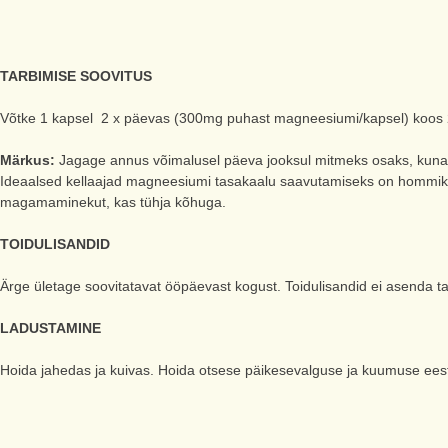
TARBIMISE SOOVITUS
Võtke 1 kapsel 2 x päevas (300mg puhast magneesiumi/kapsel) koos 
Märkus:
Jagage annus võimalusel päeva jooksul mitmeks osaks, kuna 
Ideaalsed kellaajad magneesiumi tasakaalu saavutamiseks on hommikul 
magamaminekut, kas tühja kõhuga.
TOIDULISANDID
Ärge ületage soovitatavat ööpäevast kogust. Toidulisandid ei asenda t
LADUSTAMINE
Hoida jahedas ja kuivas. Hoida otsese päikesevalguse ja kuumuse ees