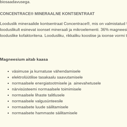
biosaadavusega.
CONCENTRACE® MINERAALNE KONTSENTRAAT
Looduslik mineraalide kontsentraat Concentrace®, mis on valmistatud U
looduslikult esinevat ioonset mineraali ja mikroelementi. 36% magnees
looduslike kofaktoritena. Loodusliku, rikkaliku koostise ja ioonse vorm
Magneesium aitab kaasa
väsimuse ja kurnatuse vähendamisele
elektrolüütilise tasakaalu saavutamisele
normaalsele energiatootmisele ja ainevahetusele
närvisüsteemi normaalsele toimimisele
normaalsele lihaste talitlusele
normaalsele valgusünteesile
normaalsete luude säilitamisele
normaalsete hammaste säilitamisele