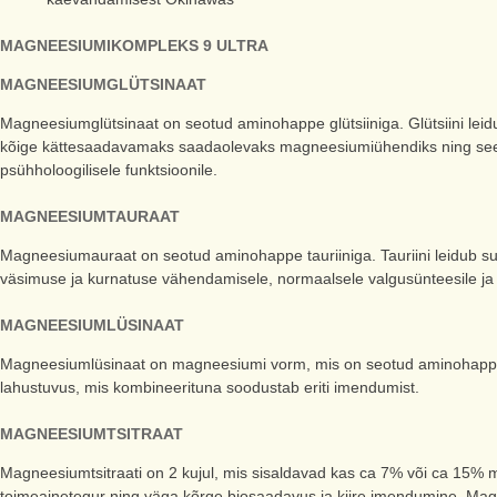
MAGNEESIUMIKOMPLEKS 9 ULTRA
MAGNEESIUMGLÜTSINAAT
Magneesiumglütsinaat on seotud aminohappe glütsiiniga. Glütsiini lei
kõige kättesaadavamaks saadaolevaks magneesiumiühendiks ning see ai
psühholoogilisele funktsioonile.
MAGNEESIUMTAURAAT
Magneesiumauraat on seotud aminohappe tauriiniga. Tauriini leidub s
väsimuse ja kurnatuse vähendamisele, normaalsele valgusünteesile ja no
MAGNEESIUMLÜSINAAT
Magneesiumlüsinaat on magneesiumi vorm, mis on seotud aminohappe lüs
lahustuvus, mis kombineerituna soodustab eriti imendumist.
MAGNEESIUMTSITRAAT
Magneesiumtsitraati on 2 kujul, mis sisaldavad kas ca 7% või ca 15%
toimeainetegur ning väga kõrge biosaadavus ja kiire imendumine. Mag