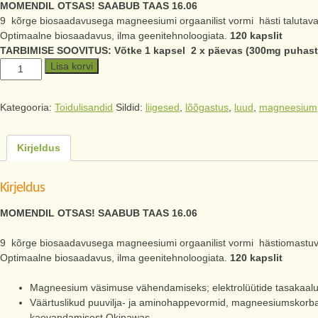
MOMENDIL OTSAS! SAABUB TAAS 16.06
9 kõrge biosaadavusega magneesiumi orgaanilist vormi hästi taluta
Optimaalne biosaadavus, ilma geenitehnoloogiata.
120 kapslit
TARBIMISE SOOVITUS: Võtke 1 kapsel 2 x päevas (300mg puhast
Lisa korvi
Kategooria:
Toidulisandid
Sildid:
liigesed
,
lõõgastus
,
luud
,
magneesium
Kirjeldus
Kirjeldus
MOMENDIL OTSAS! SAABUB TAAS 16.06
9 kõrge biosaadavusega magneesiumi orgaanilist vormi hästiomastu
Optimaalne biosaadavus, ilma geenitehnoloogiata.
120 kapslit
Magneesium väsimuse vähendamiseks; elektrolüütide tasakaalu, 
Väärtuslikud puuvilja- ja aminohappevormid, magneesiumskorbaa
kaevandamisest Okinawas