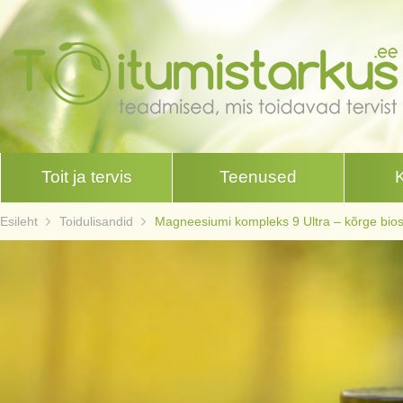
Toit ja tervis
Teenused
Esileht
Toidulisandid
Magneesiumi kompleks 9 Ultra – kõrge bi