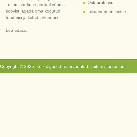
Ostuprotsess
Toitumistarkuse portaal sündis
soovist jagada oma kogutud
Isikuandmete kaitse
teadmisi ja leitud lahendusi.
Loe edasi...
Copyright © 2025. Kõik õigused reserveeritud. Toitumistarkus.ee