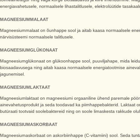
energiavahetusele, normaalsele lihastalitlusele, elektrolüütide tasakaa
MAGNEESIUMMALAAT
Magneesiummalaat on õunhappe sool ja aitab kaasa normaalsele ener
närvisüsteemi normaalsele talitlusele.
MAGNEESIUMGLÜKONAAT
Magneesiumglükonaat on glükoonhappe sool, puuviljahape, mida lei
biosaadavusega ning aitab kaasa normaalsele energiatootmise ainevahe
jagunemisel.
MAGNEESIUMLAKTAAT
Magneesiumlaktaat on magneesiumi orgaaniline ühend paremale pöörle
ainevahetusprodukt ja seda toodavad ka piimhappebakterid. Laktaat 
butüraati tootvaid soolebaktereid ning on soole limaskesta rakkude olul
MAGNEESIUMASKORBAAT
Magneesiumaskorbaat on askorbiinhappe (C-vitamiini) sool. Seda tuntak