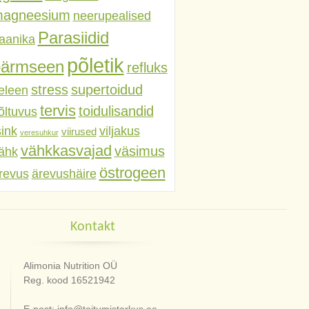
agneesium
neerupealised
Parasiidid
aanika
põletik
pärmseen
refluks
stress
supertoidud
eleen
tervis
toidulisandid
õltuvus
sink
viljakus
viirused
veresuhkur
vähkkasvajad
väsimus
ähk
östrogeen
revus
ärevushäire
Kontakt
Alimonia Nutrition OÜ
Reg. kood 16521942