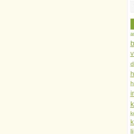
a
b
v
d
h
h
k
k
k
l