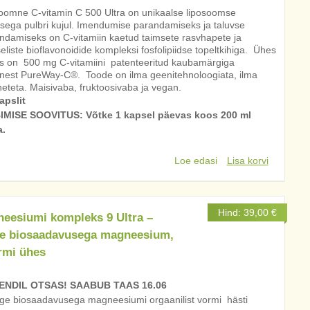
oomne C-vitamin C 500 Ultra on unikaalse liposoomse
isega pulbri kujul. Imendumise parandamiseks ja taluvse
ndamiseks on C-vitamiin kaetud taimsete rasvhapete ja
seliste bioflavonoidide kompleksi fosfolipiidse topeltkihiga. Ühes
is on 500 mg C-vitamiini patenteeritud kaubamärgiga
inest PureWay-C®. Toode on ilma geenitehnoloogiata, ilma
neteta. Maisivaba, fruktoosivaba ja vegan.
apslit
IMISE SOOVITUS: Võtke 1 kapsel päevas koos 200 ml
.
Loe edasi
Lisa korvi
Hind:
39,00
€
eesiumi kompleks 9 Ultra –
e biosaadavusega magneesium,
rmi ühes
NDIL OTSAS! SAABUB TAAS 16.06
ge biosaadavusega magneesiumi orgaanilist vormi hästi