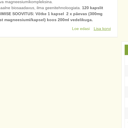
ava magneesiumikompleksina.
aalne biosaadavus, ilma geenitehnoloogiata.
120 kapslit
IMISE SOOVITUS: Võtke 1 kapsel 2 x päevas (300mg
t magneesiumi/kapsel) koos 200ml vedelikuga.
Loe edasi
Lisa korvi