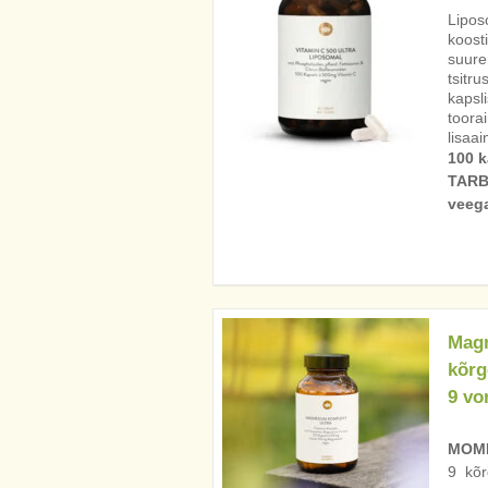
Lipos
koost
suure
tsitru
kapsl
toora
lisaai
100 k
TARB
veega
Magn
kõrg
9 vo
MOME
9 kõr