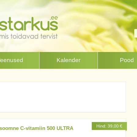
Teenused
Kalender
Pood
Hind:
39,00
€
soomne C-vitamiin 500 ULTRA