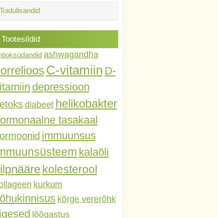
Toidulisandid
Tootesildid
ashwagandha
ntioksüdandid
C-vitamiin
orrelioos
D-
itamiin
depressioon
helikobakter
etoks
diabeet
ormonaalne tasakaal
immuunsus
ormoonid
immuunsüsteem
kalaõli
ilpnääre
kolesterool
ollageen
kurkum
õhukinnisus
kõrge vererõhk
iigesed
lõõgastus