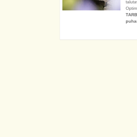
talut
Optim
TARB
puhas