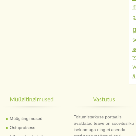
m
p
s
s
t
v
ä
Müügitingimused
Vastutus
Toitumistarkuse portaalis
Müügitingimused
avaldatud teave on soovitusliku
Ostuprotsess
iseloomuga ning ei asenda