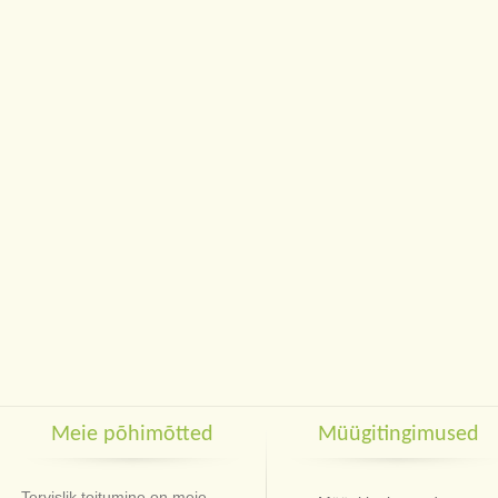
Meie põhimõtted
Müügitingimused
Tervislik toitumine on meie