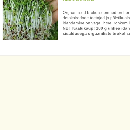
Orgaanilised brokoliseemned on hor
detoksiradade toetajad ja põletikual
Idandamine on väga lihtne, rohkem in
NB! Kaalukaup! 100 g ülihea idan
sisaldusega orgaaniliste brokolis