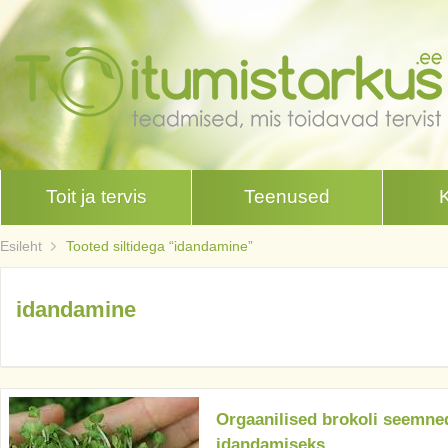
Toit ja tervis
Teenused
Esileht
Tooted siltidega “idandamine”
idandamine
Orgaanilised brokoli seemne
idandamiseks