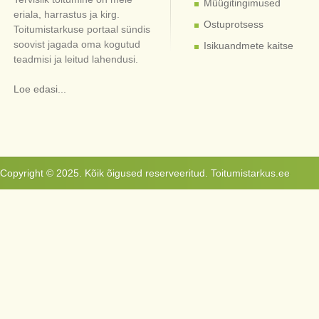
Müügitingimused
eriala, harrastus ja kirg.
Ostuprotsess
Toitumistarkuse portaal sündis
soovist jagada oma kogutud
Isikuandmete kaitse
teadmisi ja leitud lahendusi.
Loe edasi...
Copyright © 2025. Kõik õigused reserveeritud. Toitumistarkus.ee