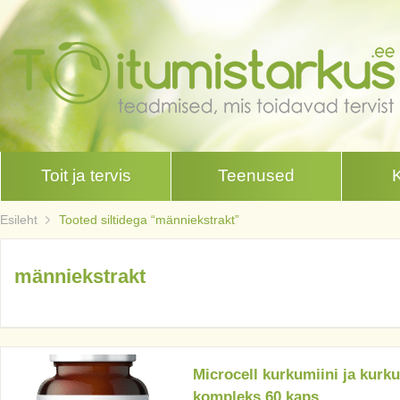
Toit ja tervis
Teenused
Esileht
Tooted siltidega “männiekstrakt”
männiekstrakt
Microcell kurkumiini ja kurk
kompleks 60 kaps