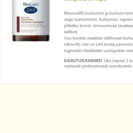
Microcell® kurkumiini ja kurkumi kom
segu kurkumiinist, kurkumist, ingveri
põletiku korral, immuunsuse tasakaal
talitlust.
Uus koostis sisaldab ülitõhusat kurku
Ultra+®), mis on 144 korda paremini
tuginedes kliinilistele uuringutele ost
KASUTUSJUHISED
: Üks kapsel 2 k
vastavalt professionaali soovitustele.