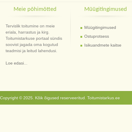
Meie põhimõtted
Müügitingimused
Tervislik toitumine on meie
Müügitingimused
eriala, harrastus ja kirg.
Ostuprotsess
Toitumistarkuse portaal sündis
soovist jagada oma kogutud
Isikuandmete kaitse
teadmisi ja leitud lahendusi.
Loe edasi...
Copyright © 2025. Kõik õigused reserveeritud. Toitumistarkus.ee