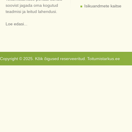
soovist jagada oma kogutud
Isikuandmete kaitse
teadmisi ja leitud lahendusi.
Loe edasi...
Copyright © 2025. Kõik õigused reserveeritud. Toitumistarkus.ee