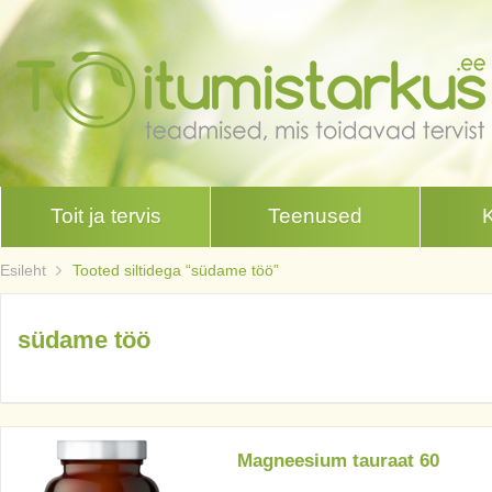
Toit ja tervis
Teenused
Esileht
Tooted siltidega “südame töö”
südame töö
Magneesium tauraat 60