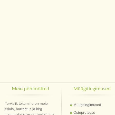
Meie põhimõtted
Müügitingimused
Tervislik toitumine on meie
Müügitingimused
eriala, harrastus ja kirg.
Ostuprotsess
Toitumistarkuse portaal sündis