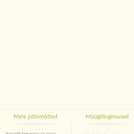
Meie põhimõtted
Müügitingimused
Tervislik toitumine on meie