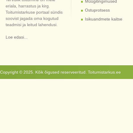
Müügitingimused
eriala, harrastus ja kirg.
Ostuprotsess
Toitumistarkuse portaal sündis
soovist jagada oma kogutud
Isikuandmete kaitse
teadmisi ja leitud lahendusi.
Loe edasi...
Copyright © 2025. Kõik õigused reserveeritud. Toitumistarkus.ee