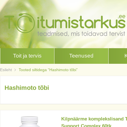
Toit ja tervis
Teenused
Esileht
Tooted siltidega “Hashimoto tõbi”
Hashimoto tõbi
Kilpnäärme komplekslisand 
Support Complex 60tk