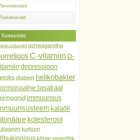
Tervisetooted
Toidulisandid
Tootesildid
ashwagandha
ntioksüdandid
C-vitamiin
orrelioos
D-
itamiin
depressioon
helikobakter
etoks
diabeet
ormonaalne tasakaal
immuunsus
ormoonid
immuunsüsteem
kalaõli
ilpnääre
kolesterool
ollageen
kurkum
õhukinnisus
kõrge vererõhk