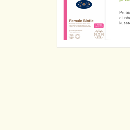
Probio
elusba
kuset