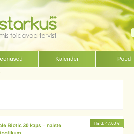
Teenused
Kalender
Pood
”
Hind:
47,00
€
le Biotic 30 kaps – naiste
iootikum