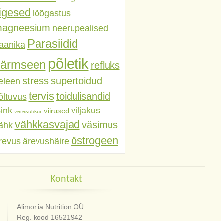
iigesed
lõõgastus
agneesium
neerupealised
Parasiidid
aanika
põletik
pärmseen
refluks
stress
supertoidud
eleen
tervis
toidulisandid
õltuvus
sink
viljakus
viirused
veresuhkur
vähkkasvajad
väsimus
ähk
östrogeen
revus
ärevushäire
Kontakt
Alimonia Nutrition OÜ
Reg. kood 16521942