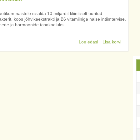
otikum naistele sisalda 10 miljardit kliiniliselt uuritud
kterit, koos jõhvikaekstrakti ja B6 vitamiiniga naise intiimtervise,
eede ja hormoonide tasakaaluks.
Loe edasi
Lisa korvi