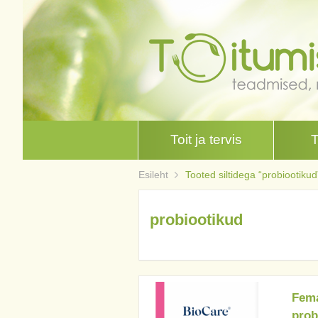
Toit ja tervis
Esileht
Tooted siltidega “probiootikud
probiootikud
Fema
prob