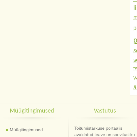
l
m
p
s
s
t
v
ä
Müügitingimused
Vastutus
Toitumistarkuse portaalis
Müügitingimused
avaldatud teave on soovitusliku