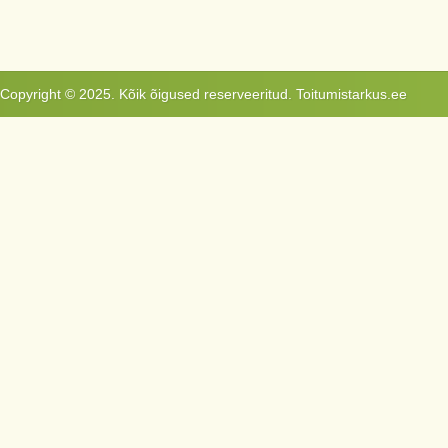
Copyright © 2025. Kõik õigused reserveeritud. Toitumistarkus.ee