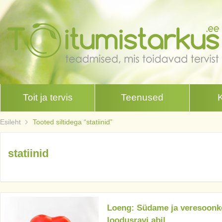
Toit ja tervis
Teenused
Esileht
Tooted siltidega “statiinid”
statiinid
Loeng: Südame ja veresoonko
loodusravi abil