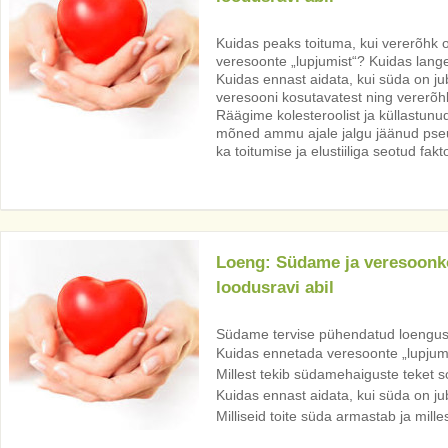
Kuidas peaks toituma, kui vererõhk
veresoonte „lupjumist“? Kuidas lang
Kuidas ennast aidata, kui süda on j
veresooni kosutavatest ning vererõhk
Räägime kolesteroolist ja küllastun
mõned ammu ajale jalgu jäänud pse
ka toitumise ja elustiiliga seotud fakt
Loeng: Südame ja veresoonko
loodusravi abil
Südame tervise pühendatud loengus
Kuidas ennetada veresoonte „lupjum
Millest tekib südamehaiguste teket s
Kuidas ennast aidata, kui süda on j
Milliseid toite süda armastab ja mille