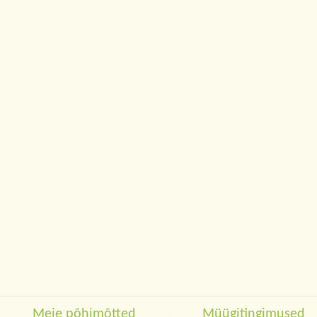
Meie põhimõtted
Müügitingimused