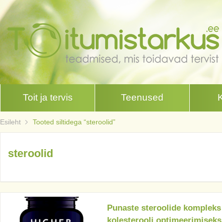
Toit ja tervis
Teenused
Esileht
Tooted siltidega “steroolid”
steroolid
Punaste steroolide kompleks
kolesterooli optimeerimiseks