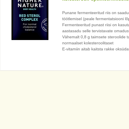
Punane fermenteeritud riis on saadu
töötlemisel (peale fermentatsiooni lõ
Fermenteeritud punast riisi on kasut
aastasadu selle tervistavate omadust
Vähemalt 0,8 g taimsete steroolide t
normaalset kolesteroolitaset
E-vitamiin aitab kaitsta rakke oksüdat