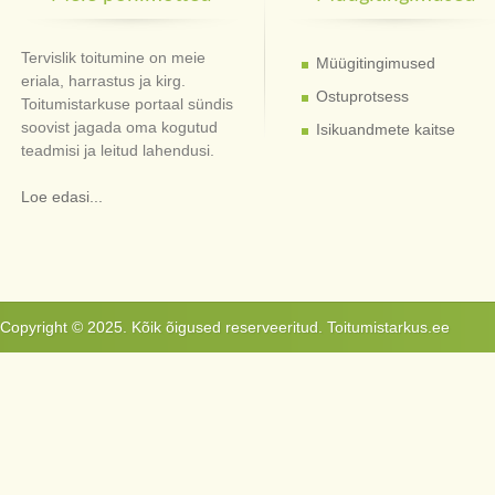
Tervislik toitumine on meie
Müügitingimused
eriala, harrastus ja kirg.
Ostuprotsess
Toitumistarkuse portaal sündis
soovist jagada oma kogutud
Isikuandmete kaitse
teadmisi ja leitud lahendusi.
Loe edasi...
Copyright © 2025. Kõik õigused reserveeritud. Toitumistarkus.ee