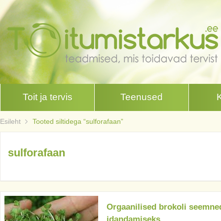
Toit ja tervis
Teenused
Esileht
Tooted siltidega “sulforafaan”
sulforafaan
Orgaanilised brokoli seemne
idandamiseks