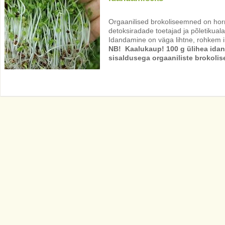
Orgaanilised brokoliseemned on hor
detoksiradade toetajad ja põletikual
Idandamine on väga lihtne, rohkem in
NB! Kaalukaup! 100 g ülihea idan
sisaldusega orgaaniliste brokolis