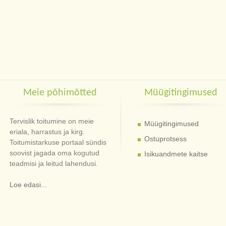
Meie põhimõtted
Müügitingimused
Tervislik toitumine on meie
Müügitingimused
eriala, harrastus ja kirg.
Ostuprotsess
Toitumistarkuse portaal sündis
soovist jagada oma kogutud
Isikuandmete kaitse
teadmisi ja leitud lahendusi.
Loe edasi...