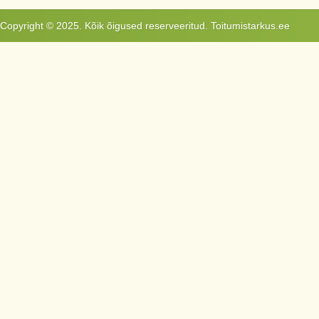
Copyright © 2025. Kõik õigused reserveeritud. Toitumistarkus.ee