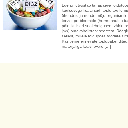
Loeng tutvustab tänapäeva toidutöös
kuulsusega lisaaineid, toidu töötle
ühendeid ja nende mõju organismile. 
terviseprobleemide (hormonaalne tas
põletikulised soolehaigused, vähk, 
jms) omavahelistest seostest. Räägim
sellest, millele toidupoes toodete si
Käsitleme erinevate toidupakenditeg
materjaliga kaasnevaid […]