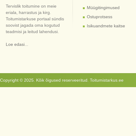
Tervislik toitumine on meie
Müügitingimused
eriala, harrastus ja kirg.
Ostuprotsess
Toitumistarkuse portaal sündis
soovist jagada oma kogutud
Isikuandmete kaitse
teadmisi ja leitud lahendusi.
Loe edasi...
Copyright © 2025. Kõik õigused reserveeritud. Toitumistarkus.ee