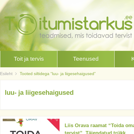
Toit ja tervis
Teenused
Esileht
Tooted siltidega “luu- ja liigesehaigused”
luu- ja liigesehaigused
Liis Orava raamat “Toida om
tervist”. Täiendatud trükk