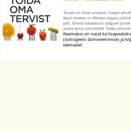
Tervel on tuhat unistust, haigel ainu
lävel seistes on lihtsam tagasi pöörd
pidi, tõvest laastatuna valguse pool
austa tema sõnumeid! Toida oma terv
Raamatus on nüüd ka lisapeatüki
(östrogeeni domineerimise) ja ki
teemadel. 