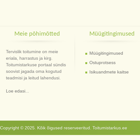
Meie põhimõtted
Müügitingimused
Tervislik toitumine on meie
Müügitingimused
eriala, harrastus ja kirg.
Ostuprotsess
Toitumistarkuse portaal sündis
soovist jagada oma kogutud
Isikuandmete kaitse
teadmisi ja leitud lahendusi.
Loe edasi...
Copyright © 2025. Kõik õigused reserveeritud. Toitumistarkus.ee