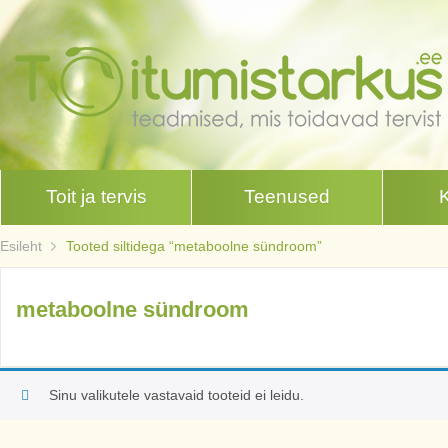
Toit ja tervis
Teenused
Esileht
Tooted siltidega “metaboolne sündroom”
metaboolne sündroom
Sinu valikutele vastavaid tooteid ei leidu.