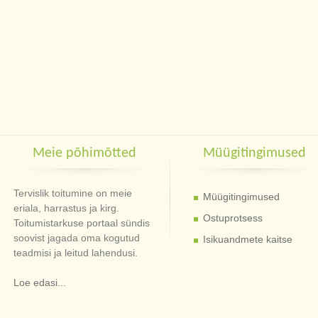
Meie põhimõtted
Müügitingimused
Tervislik toitumine on meie
Müügitingimused
eriala, harrastus ja kirg.
Ostuprotsess
Toitumistarkuse portaal sündis
soovist jagada oma kogutud
Isikuandmete kaitse
teadmisi ja leitud lahendusi.
Loe edasi...