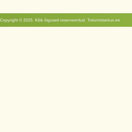
Copyright © 2025. Kõik õigused reserveeritud. Toitumistarkus.ee