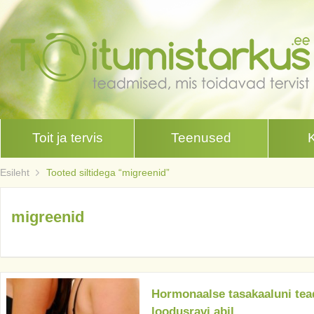
Toit ja tervis
Teenused
Esileht
Tooted siltidega “migreenid”
migreenid
Hormonaalse tasakaaluni tead
loodusravi abil