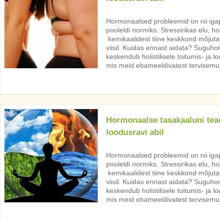
Hormonaalsed probleemid on nii iga
pooleldi normiks. Stressirikas elu, hoo
kemikaalidest tiine keskkond mõjut
viisil. Kuidas ennast aidata? Suguh
keskendub holistilisele toitumis- ja l
mis meid ebameeldivatest tervisemur
Hormonaalse tasakaaluni tead
loodusravi abil
Hormonaalsed probleemid on nii iga
pooleldi normiks. Stressirikas elu, hoo
kemikaalidest tiine keskkond mõjut
viisil. Kuidas ennast aidata? Suguh
keskendub holistilisele toitumis- ja l
mis meid ebameeldivatest tervisemur