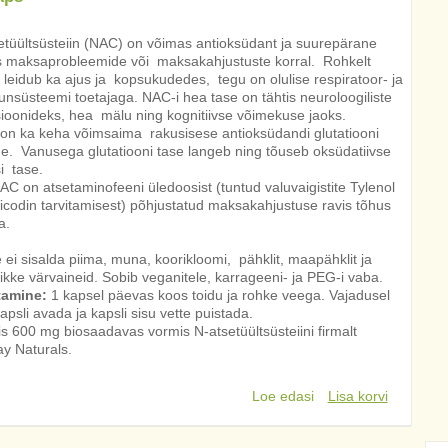
etüültsüsteiin (NAC) on võimas antioksüdant ja suurepärane
s maksaprobleemide või maksakahjustuste korral. Rohkelt
 leidub ka ajus ja kopsukudedes, tegu on olulise respiratoor- ja
nsüsteemi toetajaga. NAC-i hea tase on tähtis neuroloogiliste
sioonideks, hea mälu ning kognitiivse võimekuse jaoks.
n ka keha võimsaima rakusisese antioksüdandi glutatiooni
ne. Vanusega glutatiooni tase langeb ning tõuseb oksüdatiivse
i tase.
AC on atsetaminofeeni üledoosist (tuntud valuvaigistite Tylenol
icodin tarvitamisest) põhjustatud maksakahjustuse ravis tõhus
a.
 ei sisalda piima, muna, koorikloomi, pähklit, maapähklit ja
likke värvaineid. Sobib veganitele, karrageeni- ja PEG-i vaba.
tamine:
1 kapsel päevas koos toidu ja rohke veega. Vajadusel
apsli avada ja kapsli sisu vette puistada.
is 600 mg biosaadavas vormis N-atsetüültsüsteiini firmalt
y Naturals.
Loe edasi
Lisa korvi