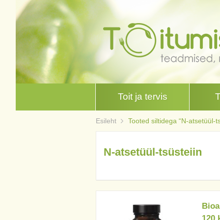
Toit ja tervis
Esileht
Tooted siltidega “N-atsetüül-ts
N-atsetüül-tsüsteiin
Bioa
120 