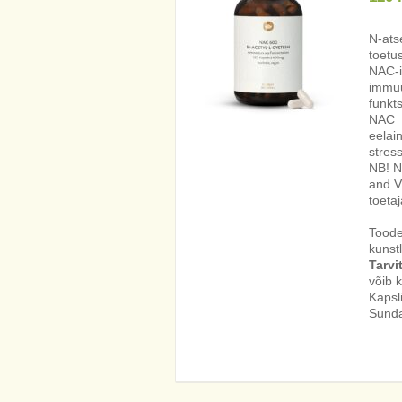
N-ats
toetu
NAC-i
immuu
funkt
NAC o
eelai
stress
NB! N
and V
toetaj
Toode
kunst
Tarvi
võib k
Kapsl
Sunda