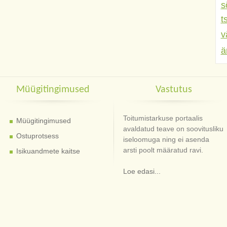
s
t
v
ä
Müügitingimused
Vastutus
Toitumistarkuse portaalis
Müügitingimused
avaldatud teave on soovitusliku
Ostuprotsess
iseloomuga ning ei asenda
arsti poolt määratud ravi.
Isikuandmete kaitse
Loe edasi...