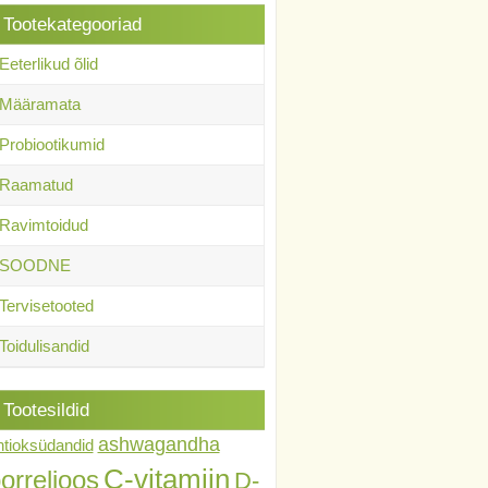
Tootekategooriad
Eeterlikud õlid
Määramata
Probiootikumid
Raamatud
Ravimtoidud
SOODNE
Tervisetooted
Toidulisandid
Tootesildid
ashwagandha
ntioksüdandid
C-vitamiin
orrelioos
D-