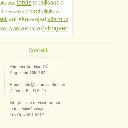
tervis
toidulisandid
õltuvus
sink
viljakus
viirused
veresuhkur
vähkkasvajad
väsimus
ähk
östrogeen
revus
ärevushäire
Kontakt
Alimonia Nutrition OÜ
Reg. kood 16521942
E-post: info@toitumistarkus.ee
Tööaeg: E – R 9 -17
Integratiivne terviseterapeut
ja toitumisnõustaja:
Liis Orav 521 5712