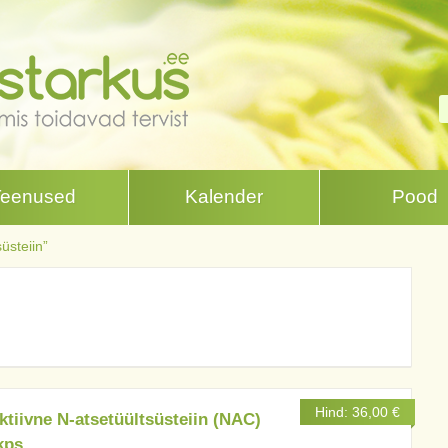
Teenused
Kalender
Pood
üsteiin”
Hind:
36,00
€
ktiivne N-atsetüültsüsteiin (NAC)
kps