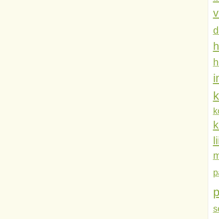
v
d
h
h
k
k
k
l
m
p
s