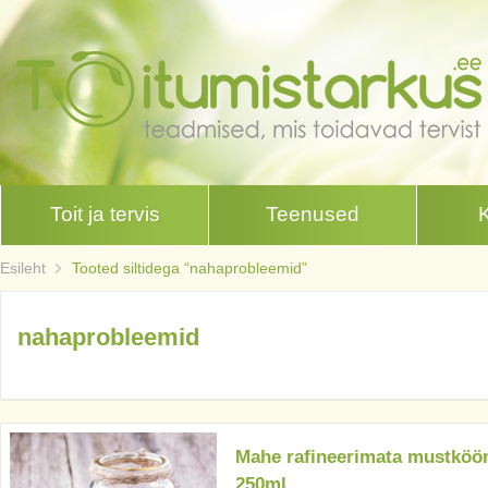
Toit ja tervis
Teenused
Esileht
Tooted siltidega “nahaprobleemid”
nahaprobleemid
Mahe rafineerimata mustköö
250ml