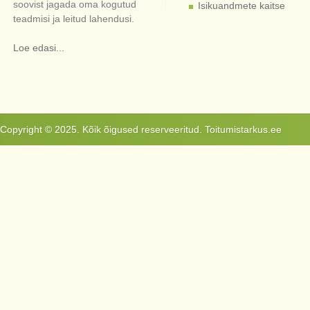
soovist jagada oma kogutud
Isikuandmete kaitse
teadmisi ja leitud lahendusi.
Loe edasi...
Copyright © 2025. Kõik õigused reserveeritud. Toitumistarkus.ee