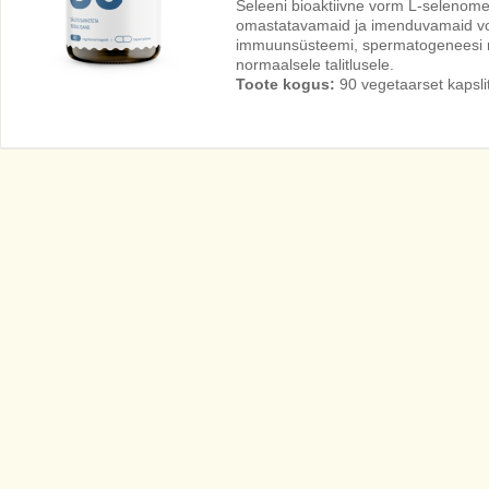
Seleeni bioaktiivne vorm L-selenome
omastatavamaid ja imenduvamaid vo
immuunsüsteemi, spermatogeneesi ni
normaalsele talitlusele.
Toote kogus:
90 vegetaarset kapsli