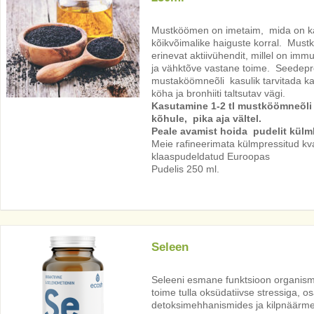
Mustköömen on imetaim, mida on k
kõikvõimalike haiguste korral. Mus
erinevat aktiivühendit, millel on imm
ja vähktõve vastane toime. Seedepr
mustaköömneõli kasulik tarvitada ka 
köha ja bronhiiti taltsutav vägi.
Kasutamine 1-2 tl mustköömneõli 
kõhule, pika aja vältel.
Peale avamist hoida pudelit külm
Meie rafineerimata külmpressitud kval
klaaspudeldatud Euroopas
Pudelis 250 ml.
Seleen
Seleeni esmane funktsioon organis
toime tulla oksüdatiivse stressiga, 
detoksimehhanismides ja kilpnäärm