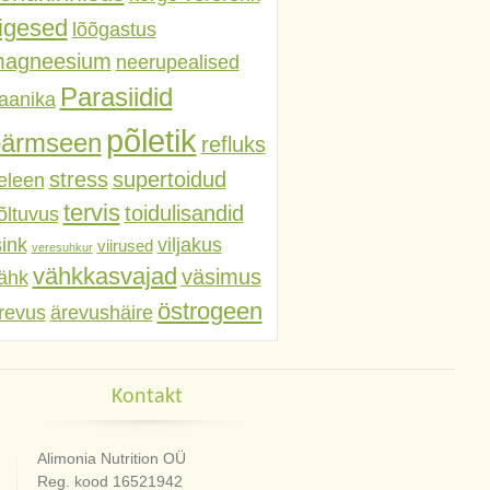
iigesed
lõõgastus
agneesium
neerupealised
Parasiidid
aanika
põletik
pärmseen
refluks
stress
supertoidud
eleen
tervis
toidulisandid
õltuvus
sink
viljakus
viirused
veresuhkur
vähkkasvajad
väsimus
ähk
östrogeen
revus
ärevushäire
Kontakt
Alimonia Nutrition OÜ
Reg. kood 16521942