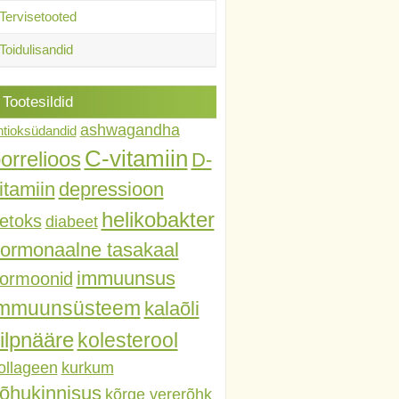
Tervisetooted
Toidulisandid
Tootesildid
ashwagandha
ntioksüdandid
C-vitamiin
orrelioos
D-
itamiin
depressioon
helikobakter
etoks
diabeet
ormonaalne tasakaal
immuunsus
ormoonid
immuunsüsteem
kalaõli
ilpnääre
kolesterool
ollageen
kurkum
õhukinnisus
kõrge vererõhk