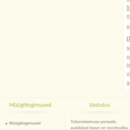
l
m
p
s
s
t
v
ä
Müügitingimused
Vastutus
Toitumistarkuse portaalis
Müügitingimused
avaldatud teave on soovitusliku