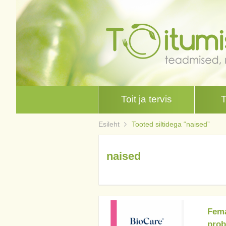
Toit ja tervis
Esileht
Tooted siltidega “naised”
naised
Fema
prob