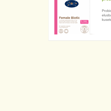
Probio
elusba
kuset