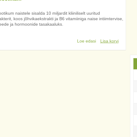
otikum naistele sisalda 10 miljardit kliiniliselt uuritud
kterit, koos jõhvikaekstrakti ja B6 vitamiiniga naise intiimtervise,
eede ja hormoonide tasakaaluks.
Loe edasi
Lisa korvi