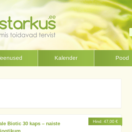
Teenused
Kalender
Pood
Hind:
47,00
€
le Biotic 30 kaps – naiste
iootikum