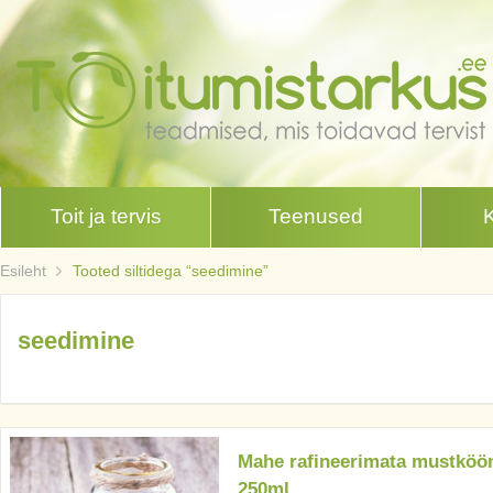
Toit ja tervis
Teenused
Esileht
Tooted siltidega “seedimine”
seedimine
Mahe rafineerimata mustköö
250ml