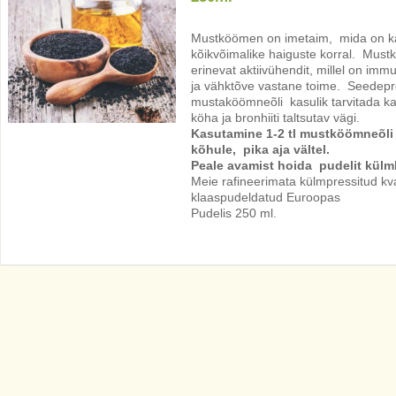
Mustköömen on imetaim, mida on k
kõikvõimalike haiguste korral. Mus
erinevat aktiivühendit, millel on imm
ja vähktõve vastane toime. Seedepr
mustaköömneõli kasulik tarvitada ka 
köha ja bronhiiti taltsutav vägi.
Kasutamine 1-2 tl mustköömneõli 
kõhule, pika aja vältel.
Peale avamist hoida pudelit külm
Meie rafineerimata külmpressitud kval
klaaspudeldatud Euroopas
Pudelis 250 ml.