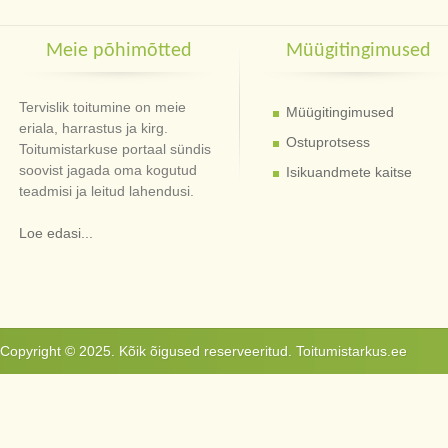
Meie põhimõtted
Müügitingimused
Tervislik toitumine on meie
Müügitingimused
eriala, harrastus ja kirg.
Ostuprotsess
Toitumistarkuse portaal sündis
soovist jagada oma kogutud
Isikuandmete kaitse
teadmisi ja leitud lahendusi.
Loe edasi...
Copyright © 2025. Kõik õigused reserveeritud. Toitumistarkus.ee