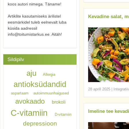
koos autori nimega. Täname!
Artiklite kasutamiseks ärilistel
Kevadine salat, m
eesmärkidel tuleb eelnevalt luba
küsida aadressil
info@toitumistarkus.ee. Aitäh!
Sildipilv
aju
Allergia
antioksüdandid
28 aprill 2025
|
Integrati
aspartaam
autoimmuunhaigused
avokaado
brokoli
C-vitamiin
Imeline tee keva
D-vitamiin
depressioon