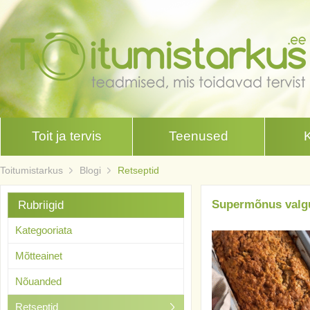
Toit ja tervis
Teenused
Toitumistarkus
Blogi
Retseptid
Supermõnus valgu
Rubriigid
Kategooriata
Mõtteainet
Nõuanded
Retseptid