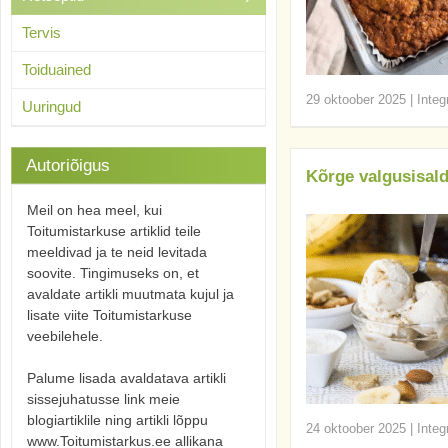
Tervis
Toiduained
29 oktoober 2025
|
Integ
Uuringud
Autoriõigus
Kõrge valgusisald
Meil on hea meel, kui
Toitumistarkuse artiklid teile
meeldivad ja te neid levitada
soovite. Tingimuseks on, et
avaldate artikli muutmata kujul ja
lisate viite Toitumistarkuse
veebilehele.
Palume lisada avaldatava artikli
sissejuhatusse link meie
blogiartiklile ning artikli lõppu
24 oktoober 2025
|
Integ
www.Toitumistarkus.ee allikana