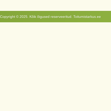
Copyright © 2025. Kõik õigused reserveeritud. Toitumistarkus.ee