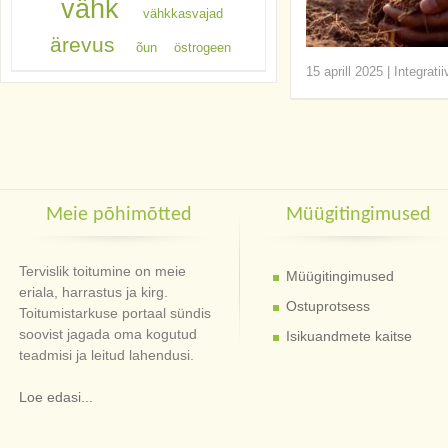
vähk
vähkkasvajad
ärevus
õun
östrogeen
15 aprill 2025
|
Integrati
Meie põhimõtted
Müügitingimused
Tervislik toitumine on meie
Müügitingimused
eriala, harrastus ja kirg.
Ostuprotsess
Toitumistarkuse portaal sündis
soovist jagada oma kogutud
Isikuandmete kaitse
teadmisi ja leitud lahendusi.
Loe edasi...