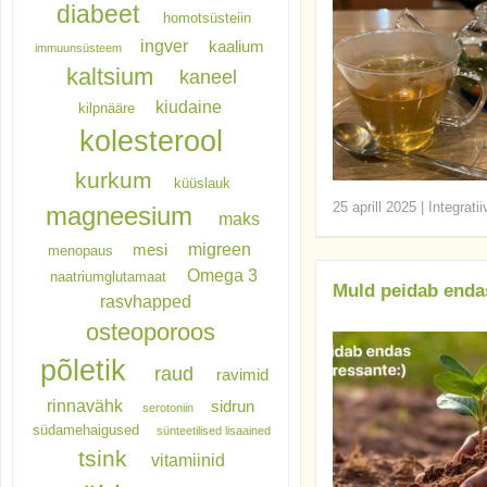
diabeet
homotsüsteiin
ingver
kaalium
immuunsüsteem
kaltsium
kaneel
kiudaine
kilpnääre
kolesterool
kurkum
küüslauk
25 aprill 2025
|
Integrati
magneesium
maks
migreen
mesi
menopaus
Omega 3
naatriumglutamaat
Muld peidab enda
rasvhapped
osteoporoos
põletik
raud
ravimid
rinnavähk
sidrun
serotoniin
südamehaigused
sünteetilised lisaained
tsink
vitamiinid