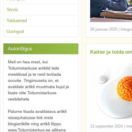
Tervis
Toiduained
29 jaanuar 2025
|
Integr
Uuringud
Autoriõigus
Kaitse ja toida om
Meil on hea meel, kui
Toitumistarkuse artiklid teile
meeldivad ja te neid levitada
soovite. Tingimuseks on, et
avaldate artikli muutmata kujul ja
lisate viite Toitumistarkuse
veebilehele.
Palume lisada avaldatava artikli
sissejuhatusse link meie
blogiartiklile ning artikli lõppu
13 september 2024
|
Int
www.Toitumistarkus.ee allikana