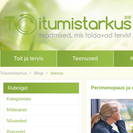
Toit ja tervis
Teenused
Toitumistarkus
Blogi
ärevus
Perimenopaus ja m
Rubriigid
Kategooriata
Mõtteainet
Nõuanded
Retseptid