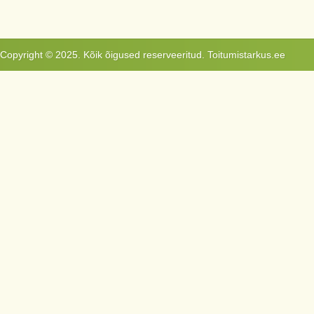
Copyright © 2025. Kõik õigused reserveeritud. Toitumistarkus.ee