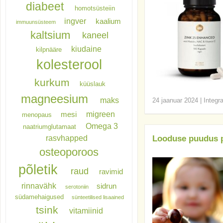
diabeet
homotsüsteiin
ingver
kaalium
immuunsüsteem
kaltsium
kaneel
kiudaine
kilpnääre
kolesterool
kurkum
küüslauk
magneesium
maks
24 jaanuar 2024
|
Integr
migreen
mesi
menopaus
Omega 3
naatriumglutamaat
rasvhapped
Looduse puudus p
osteoporoos
põletik
raud
ravimid
rinnavähk
sidrun
serotoniin
südamehaigused
sünteetilised lisaained
tsink
vitamiinid