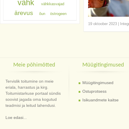
vähk
vähkkasvajad
ärevus
õun
östrogeen
19 oktoober 2023
|
Integ
Meie põhimõtted
Müügitingimused
Tervislik toitumine on meie
Müügitingimused
eriala, harrastus ja kirg.
Ostuprotsess
Toitumistarkuse portaal sündis
soovist jagada oma kogutud
Isikuandmete kaitse
teadmisi ja leitud lahendusi.
Loe edasi...