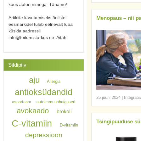
koos autori nimega. Täname!
Artiklite kasutamiseks ärilistel
Menopaus – nii p
eesmärkidel tuleb eelnevalt luba
küsida aadressil
info@toitumistarkus.ee. Aitäh!
Sildipilv
aju
Allergia
antioksüdandid
25 juuni 2024
|
Integrati
aspartaam
autoimmuunhaigused
avokaado
brokoli
C-vitamiin
Tsingipuuduse s
D-vitamiin
depressioon