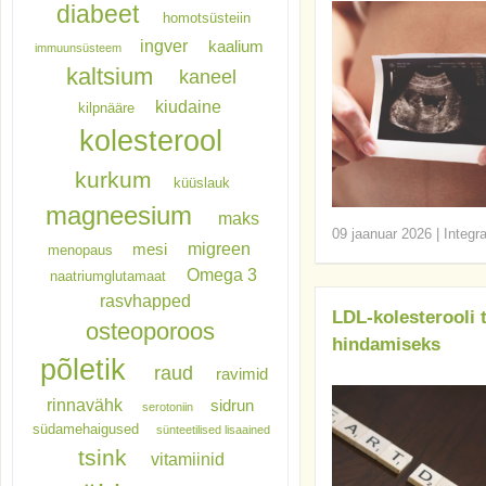
diabeet
homotsüsteiin
ingver
kaalium
immuunsüsteem
kaltsium
kaneel
kiudaine
kilpnääre
kolesterool
kurkum
küüslauk
magneesium
maks
09 jaanuar 2026
|
Integr
migreen
mesi
menopaus
Omega 3
naatriumglutamaat
rasvhapped
LDL-kolesterooli t
osteoporoos
hindamiseks
põletik
raud
ravimid
rinnavähk
sidrun
serotoniin
südamehaigused
sünteetilised lisaained
tsink
vitamiinid