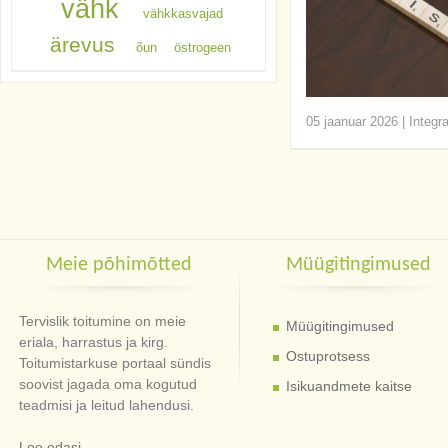
vähk
vähkkasvajad
ärevus
õun
östrogeen
05 jaanuar 2026
|
Integr
Meie põhimõtted
Müügitingimused
Tervislik toitumine on meie
Müügitingimused
eriala, harrastus ja kirg.
Ostuprotsess
Toitumistarkuse portaal sündis
soovist jagada oma kogutud
Isikuandmete kaitse
teadmisi ja leitud lahendusi.
Loe edasi...