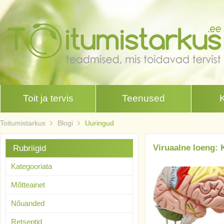
Toit ja tervis
Teenused
Toitumistarkus
Blogi
Uuringud
Viruaalne loeng: K
Rubriigid
Kategooriata
Mõtteainet
Nõuanded
Retseptid