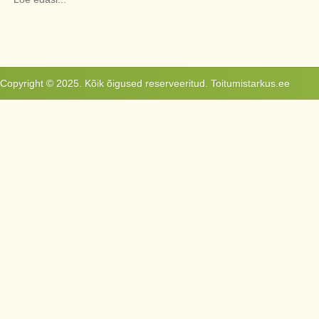
Copyright © 2025. Kõik õigused reserveeritud. Toitumistarkus.ee