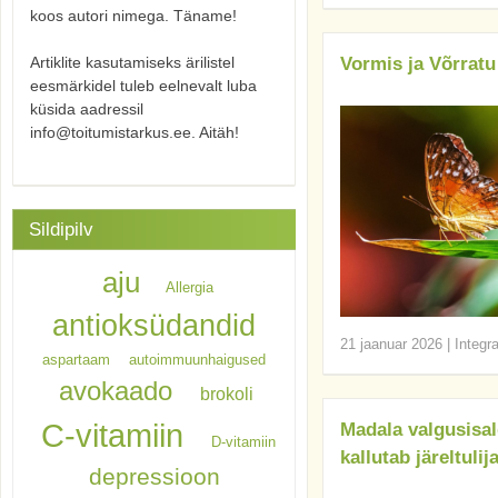
koos autori nimega. Täname!
Artiklite kasutamiseks ärilistel
Vormis ja Võrratu
eesmärkidel tuleb eelnevalt luba
küsida aadressil
info@toitumistarkus.ee. Aitäh!
Sildipilv
aju
Allergia
antioksüdandid
21 jaanuar 2026
|
Integr
aspartaam
autoimmuunhaigused
avokaado
brokoli
C-vitamiin
Madala valgusisa
D-vitamiin
kallutab järeltuli
depressioon