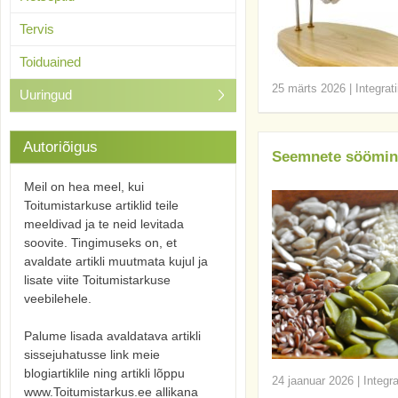
Tervis
Toiduained
25 märts 2026
|
Integrat
Uuringud
Autoriõigus
Seemnete söömin
Meil on hea meel, kui
Toitumistarkuse artiklid teile
meeldivad ja te neid levitada
soovite. Tingimuseks on, et
avaldate artikli muutmata kujul ja
lisate viite Toitumistarkuse
veebilehele.
Palume lisada avaldatava artikli
sissejuhatusse link meie
blogiartiklile ning artikli lõppu
24 jaanuar 2026
|
Integr
www.Toitumistarkus.ee allikana