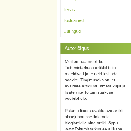
Tervis
Toiduained
Uuringud
Autoriõigus
Meil on hea meel, kui
Toitumistarkuse artiklid teile
meeldivad ja te neid levitada
soovite. Tingimuseks on, et
avaldate artikli muutmata kujul ja
lisate viite Toitumistarkuse
veebilehele.
Palume lisada avaldatava artikli
sissejuhatusse link meie
blogiartiklile ning artikli lõppu
www.Toitumistarkus.ee allikana