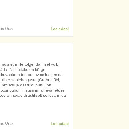
Liis Orav
Loe edasi
mõiste, mille tõlgendamisel võib
äda. Nii näiteks on kõrge
ikuvastane toit erinev sellest, mida
kuliste soolehaiguste (Crohni tõbi,
 Refluksi ja gastriidi puhul on
roosi puhul. Histamiini ainevahetuse
 erinevad drastiliselt sellest, mida
Liis Orav
Loe edasi