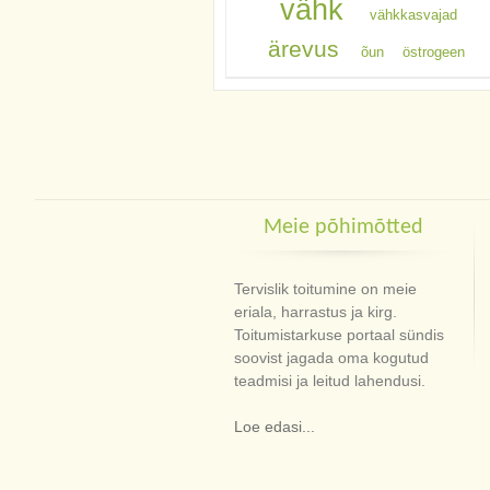
vähk
vähkkasvajad
ärevus
õun
östrogeen
Meie põhimõtted
Tervislik toitumine on meie
eriala, harrastus ja kirg.
Toitumistarkuse portaal sündis
soovist jagada oma kogutud
teadmisi ja leitud lahendusi.
Loe edasi...