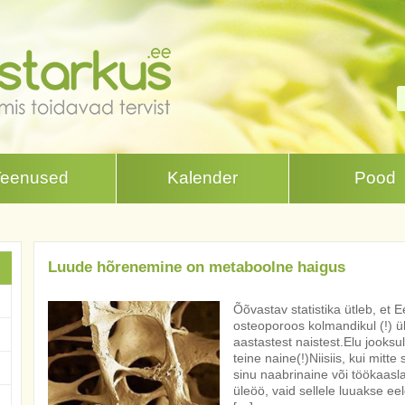
Teenused
Kalender
Pood
Luude hõrenemine on metaboolne haigus
Õõvastav statistika ütleb, et
osteoporoos kolmandikul (!) üle
aastastest naistest.Elu jooksu
teine naine(!)Niisiis, kui mitte 
sinu naabrinaine või töökaasl
üleöö, vaid sellele luuakse e