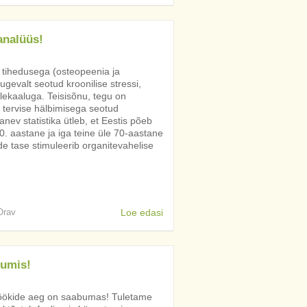
analüüs!
a tihedusega (osteopeenia ja
gevalt seotud kroonilise stressi,
lekaaluga. Teisisõnu, tegu on
tervise hälbimisega seotud
ev statistika ütleb, et Eestis põeb
0. aastane ja iga teine üle 70-aastane
e tase stimuleerib organitevahelise
 Orav
Loe edasi
iumis!
usöökide aeg on saabumas! Tuletame