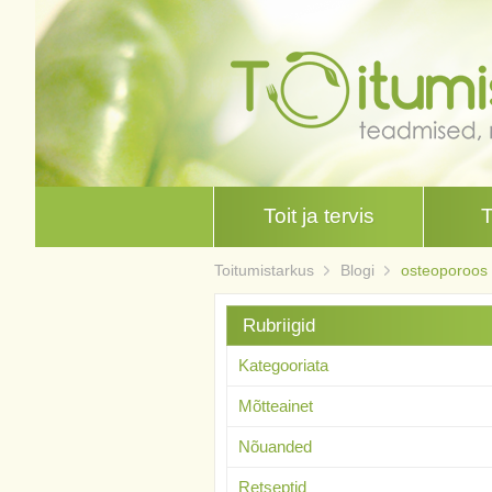
Toit ja tervis
Toitumistarkus
Blogi
osteoporoos
Rubriigid
Kategooriata
Mõtteainet
Nõuanded
Retseptid