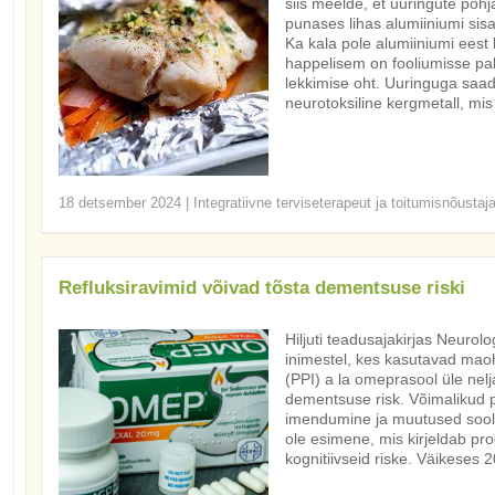
siis meelde, et uuringute põhj
punases lihas alumiiniumi sis
Ka kala pole alumiiniumi eest
happelisem on fooliumisse pak
lekkimise oht. Uuringuga saad
neurotoksiline kergmetall, mis
18 detsember 2024
|
Integratiivne terviseterapeut ja toitumisnõustaj
Refluksiravimid võivad tõsta dementsuse riski
Hiljuti teadusajakirjas Neurolo
inimestel, kes kasutavad maoh
(PPI) a la omeprasool üle nelj
dementsuse risk. Võimalikud p
imendumine ja muutused soole
ole esimene, mis kirjeldab pr
kognitiivseid riske. Väikeses 