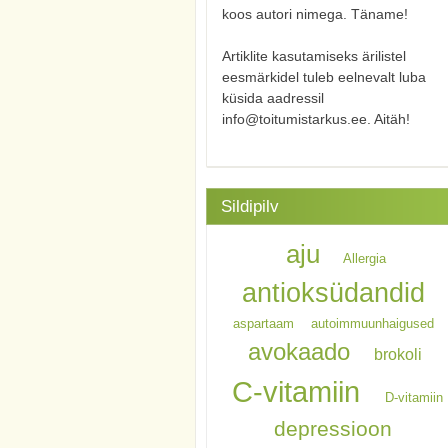
koos autori nimega. Täname!
Artiklite kasutamiseks ärilistel
eesmärkidel tuleb eelnevalt luba
küsida aadressil
info@toitumistarkus.ee. Aitäh!
Sildipilv
aju
Allergia
antioksüdandid
aspartaam
autoimmuunhaigused
avokaado
brokoli
C-vitamiin
D-vitamiin
depressioon