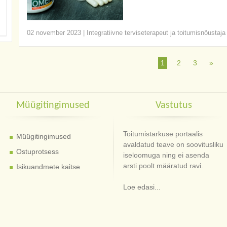
02 november 2023
|
Integratiivne terviseterapeut ja toitumisnõustaja
1
2
3
»
Müügitingimused
Vastutus
Toitumistarkuse portaalis
Müügitingimused
avaldatud teave on soovitusliku
Ostuprotsess
iseloomuga ning ei asenda
arsti poolt määratud ravi.
Isikuandmete kaitse
Loe edasi...