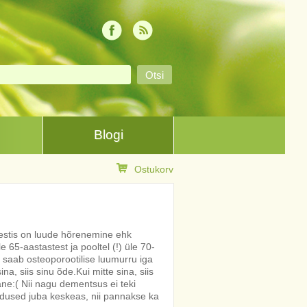
Blogi
Ostukorv
 Eestis on luude hõrenemine ehk
 65-aastastest ja pooltel (!) üle 70-
l saab osteoporootilise luumurru iga
sina, siis sinu õde.Kui mitte sina, siis
ane:( Nii nagu dementsus ei teki
eldused juba keskeas, nii pannakse ka