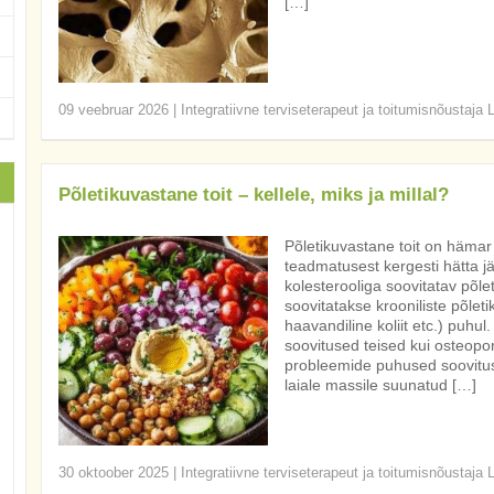
[…]
09 veebruar 2026
|
Integratiivne terviseterapeut ja toitumisnõustaja 
Põletikuvastane toit – kellele, miks ja millal?
Põletikuvastane toit on hämar 
teadmatusest kergesti hätta jä
kolesterooliga soovitatav põlet
soovitatakse krooniliste põleti
haavandiline koliit etc.) puhul.
soovitused teised kui osteopo
probleemide puhused soovitused
laiale massile suunatud […]
30 oktoober 2025
|
Integratiivne terviseterapeut ja toitumisnõustaja 