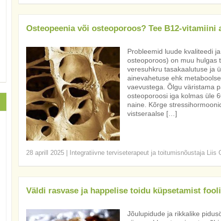
Osteopeenia või osteoporoos? Tee B12-vitamiini 
Probleemid luude kvaliteedi j
osteoporoos) on muu hulgas tu
veresuhkru tasakaalutuse ja ü
ainevahetuse ehk metaboolse 
vaevustega. Õlgu väristama pan
osteoporoosi iga kolmas üle 6
naine. Kõrge stressihormoonid
vistseraalse […]
28 aprill 2025
|
Integratiivne terviseterapeut ja toitumisnõustaja Liis
Väldi rasvase ja happelise toidu küpsetamist fool
Jõulupidude ja rikkalike pid