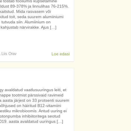
al tõstab fooliumis küpsetamine
aldust 89-378% ja linnulihas 76-215%.
 kaitstud. Mida rasvasem või
itud toit, seda suurem alumiiniumi
 tutvuda siin. Alumiinium on
 kahjustab närvirakke. Ajus […]
a Liis Orav
Loe edasi
gy avaldatud vaatlusuuringus leiti, et
appe tootmist pärssivaid ravimeid
a aasta järjest on 33 protsenti suurem
õhjused on häiritud B12-vitamiini
stiku mikrobioomis. Antud uuring ei
ootonpumba inhibiitoritega seotud
2019. aasta avaldatud uuringus […]