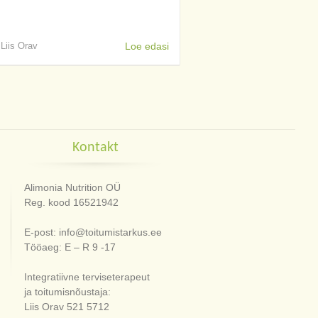
 Liis Orav
Loe edasi
Kontakt
Alimonia Nutrition OÜ
Reg. kood 16521942
E-post: info@toitumistarkus.ee
Tööaeg: E – R 9 -17
Integratiivne terviseterapeut
ja toitumisnõustaja:
Liis Orav 521 5712