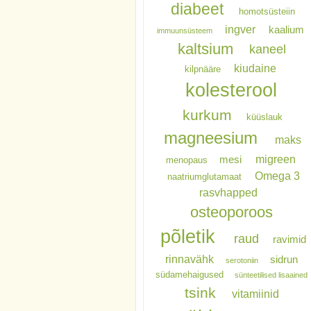
diabeet
homotsüsteiin
ingver
kaalium
immuunsüsteem
kaltsium
kaneel
kiudaine
kilpnääre
kolesterool
kurkum
küüslauk
magneesium
maks
migreen
mesi
menopaus
Omega 3
naatriumglutamaat
rasvhapped
osteoporoos
põletik
raud
ravimid
rinnavähk
sidrun
serotoniin
südamehaigused
sünteetilised lisaained
tsink
vitamiinid