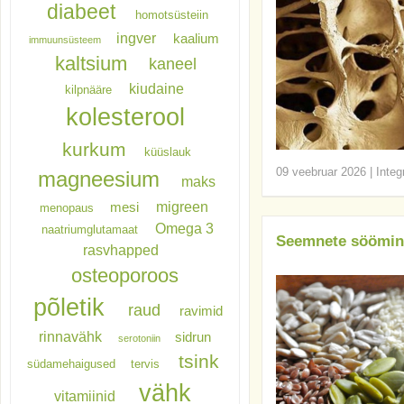
diabeet
homotsüsteiin
ingver
kaalium
immuunsüsteem
kaltsium
kaneel
kiudaine
kilpnääre
kolesterool
kurkum
küüslauk
09 veebruar 2026
|
Integ
magneesium
maks
migreen
mesi
menopaus
Omega 3
naatriumglutamaat
Seemnete söömin
rasvhapped
osteoporoos
põletik
raud
ravimid
rinnavähk
sidrun
serotoniin
tsink
südamehaigused
tervis
vähk
vitamiinid