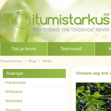
Toit ja tervis
Teenused
Toitumistarkus
Blogi
Tervis
Viimane aeg end v
Rubriigid
Kategooriata
Mõtteainet
Nõuanded
Retseptid