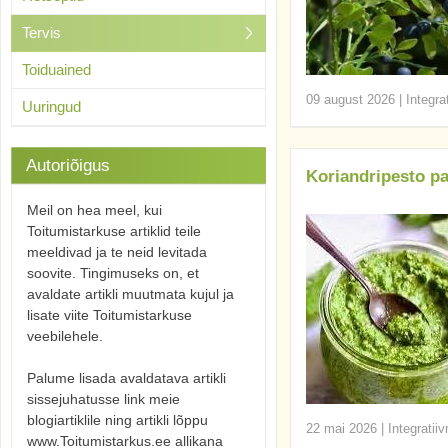
Tervis
Toiduained
09 august 2026
|
Integra
Uuringud
Autoriõigus
Koriandripesto p
Meil on hea meel, kui
Toitumistarkuse artiklid teile
meeldivad ja te neid levitada
soovite. Tingimuseks on, et
avaldate artikli muutmata kujul ja
lisate viite Toitumistarkuse
veebilehele.
Palume lisada avaldatava artikli
sissejuhatusse link meie
blogiartiklile ning artikli lõppu
22 mai 2026
|
Integratii
www.Toitumistarkus.ee allikana