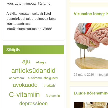
koos autori nimega. Täname!
Artiklite kasutamiseks ärilistel
Viruaalne loeng: K
eesmärkidel tuleb eelnevalt luba
küsida aadressil
info@toitumistarkus.ee. Aitäh!
Sildipilv
aju
Allergia
antioksüdandid
25 märts 2026
|
Integrat
aspartaam
autoimmuunhaigused
avokaado
brokoli
C-vitamiin
Luude hõrenemin
D-vitamiin
depressioon