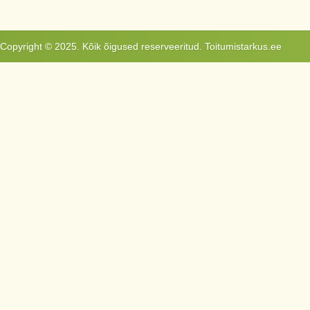
Copyright © 2025. Kõik õigused reserveeritud. Toitumistarkus.ee