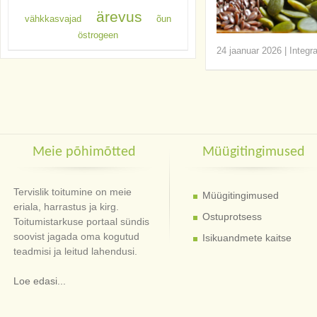
ärevus
vähkkasvajad
õun
östrogeen
24 jaanuar 2026
|
Integr
Meie põhimõtted
Müügitingimused
Tervislik toitumine on meie
Müügitingimused
eriala, harrastus ja kirg.
Ostuprotsess
Toitumistarkuse portaal sündis
soovist jagada oma kogutud
Isikuandmete kaitse
teadmisi ja leitud lahendusi.
Loe edasi...