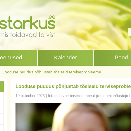
Teenused
Kalender
Pood
Looduse puudus põhjustab tõsiseid terviseprobleeme
Looduse puudus põhjustab tõsiseid terviseprobl
19 oktoober 2023
|
Integratiivne terviseterapeut ja toitumisnõustaja 