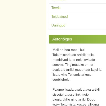
Tervis
Toiduained
Uuringud
Autoriõigus
Meil on hea meel, kui
Toitumistarkuse artiklid teile
meeldivad ja te neid levitada
soovite. Tingimuseks on, et
avaldate artikli muutmata kujul ja
lisate viite Toitumistarkuse
veebilehele.
Palume lisada avaldatava artikli
sissejuhatusse link meie
blogiartiklile ning artikli lõppu
www.Toitumistarkus.ee allikana