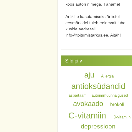
koos autori nimega. Täname!
Artiklite kasutamiseks ärilistel
eesmärkidel tuleb eelnevalt luba
küsida aadressil
info@toitumistarkus.ee. Aitäh!
Sildipilv
aju
Allergia
antioksüdandid
aspartaam
autoimmuunhaigused
avokaado
brokoli
C-vitamiin
D-vitamiin
depressioon