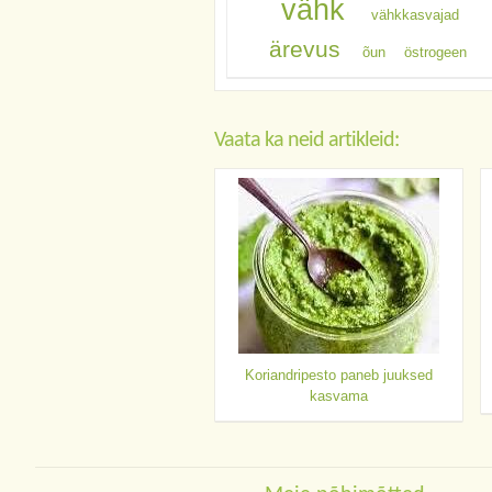
vähk
vähkkasvajad
ärevus
õun
östrogeen
Vaata ka neid artikleid:
Koriandripesto paneb juuksed
kasvama