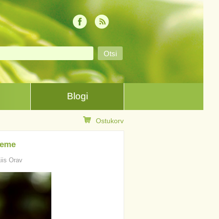
Blogi
Ostukorv
eeme
Liis Orav