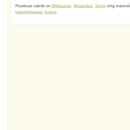
Postituse rubriik on
Mõtteainet
,
Nõuanded
,
Tervis
ning märksõ
käitumishäired
,
loodus
.