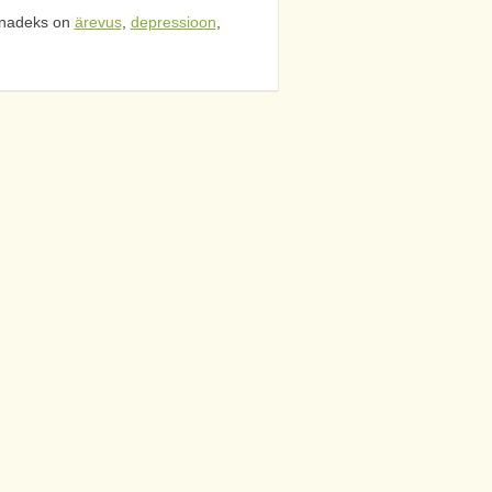
nadeks on
ärevus
,
depressioon
,