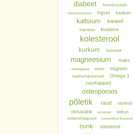
diabeet
homotsüsteiin
ingver
kaalium
immuunsüsteem
kaltsium
kaneel
kiudaine
kilpnääre
kolesterool
kurkum
küüslauk
magneesium
maks
migreen
mesi
menopaus
Omega 3
naatriumglutamaat
rasvhapped
osteoporoos
põletik
raud
ravimid
rinnavähk
sidrun
serotoniin
südamehaigused
sünteetilised lisaained
tsink
vitamiinid