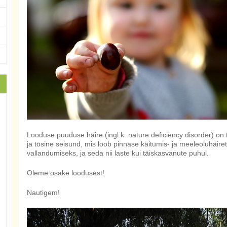
Looduse puuduse häire (ingl.k. nature deficiency disorder) on 
ja tōsine seisund, mis loob pinnase käitumis- ja meeleoluhäire
vallandumiseks, ja seda nii laste kui täiskasvanute puhul.
Oleme osake loodusest!
Nautigem!