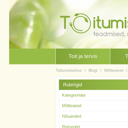
Toit ja tervis
Toitumistarkus
Blogi
Mõtteainet
Rubriigid
Kategooriata
Mõtteainet
Nõuanded
Retseptid