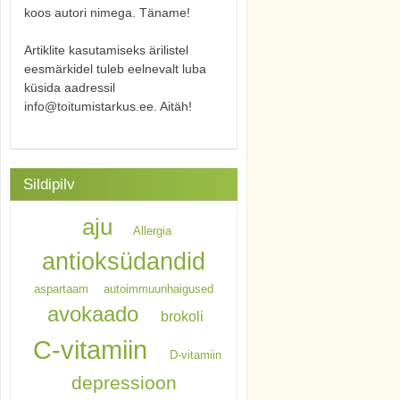
koos autori nimega. Täname!
Artiklite kasutamiseks ärilistel
eesmärkidel tuleb eelnevalt luba
küsida aadressil
info@toitumistarkus.ee. Aitäh!
Sildipilv
aju
Allergia
antioksüdandid
aspartaam
autoimmuunhaigused
avokaado
brokoli
C-vitamiin
D-vitamiin
depressioon