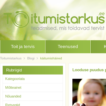
Toit ja tervis
Teenused
Toitumistarkus
Blogi
käitumishäired
Looduse puudus p
Rubriigid
Kategooriata
Mõtteainet
Nõuanded
Retseptid