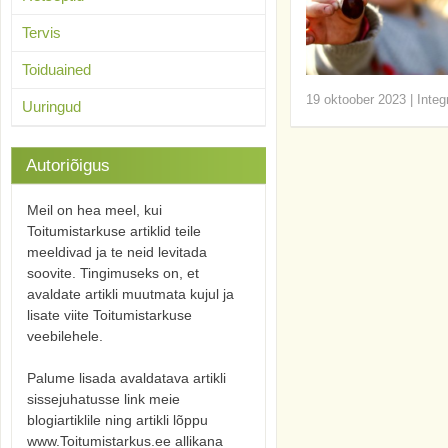
Tervis
Toiduained
19 oktoober 2023
|
Integ
Uuringud
Autoriõigus
Meil on hea meel, kui
Toitumistarkuse artiklid teile
meeldivad ja te neid levitada
soovite. Tingimuseks on, et
avaldate artikli muutmata kujul ja
lisate viite Toitumistarkuse
veebilehele.
Palume lisada avaldatava artikli
sissejuhatusse link meie
blogiartiklile ning artikli lõppu
www.Toitumistarkus.ee allikana