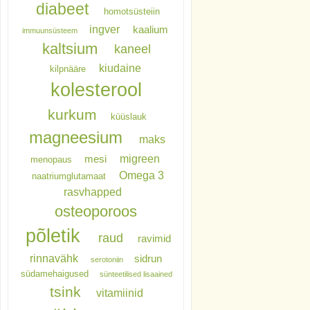
diabeet
homotsüsteiin
ingver
kaalium
immuunsüsteem
kaltsium
kaneel
kiudaine
kilpnääre
kolesterool
kurkum
küüslauk
magneesium
maks
migreen
mesi
menopaus
Omega 3
naatriumglutamaat
rasvhapped
osteoporoos
põletik
raud
ravimid
rinnavähk
sidrun
serotoniin
südamehaigused
sünteetilised lisaained
tsink
vitamiinid