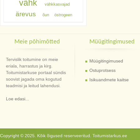
vähk
vähkkasvajad
ärevus
õun
östrogeen
Meie põhimõtted
Müügitingimused
Tervislik toitumine on meie
Müügitingimused
eriala, harrastus ja kirg.
Ostuprotsess
Toitumistarkuse portaal sündis
soovist jagada oma kogutud
Isikuandmete kaitse
teadmisi ja leitud lahendusi.
Loe edasi...
Copyright © 2025. Kõik õigused reserveeritud. Toitumistarkus.ee