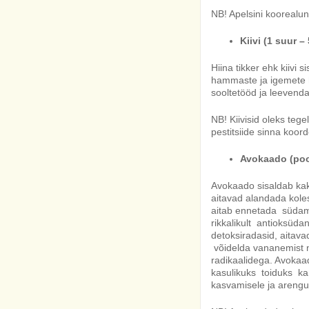
NB! Apelsini koorealun
Kiivi (1 suur – 
Hiina tikker ehk kiivi 
hammaste ja igemete he
sooltetööd ja leevenda
NB! Kiivisid oleks te
pestitsiide sinna koor
Avokaado (pool
Avokaado sisaldab kak
aitavad alandada koles
aitab ennetada südame
rikkalikult antioksüda
detoksiradasid, aitava
võidelda vananemist n
radikaalidega. Avoka
kasulikuks toiduks ka
kasvamisele ja arengu