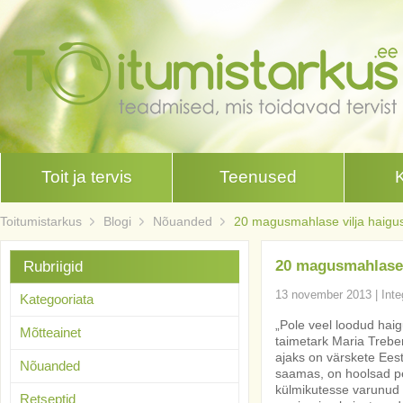
Toit ja tervis
Teenused
Toitumistarkus
Blogi
Nõuanded
20 magusmahlase vilja haig
20 magusmahlase 
Rubriigid
13 november 2013
|
Inte
Kategooriata
„Pole veel loodud hai
Mõtteainet
taimetark Maria Trebe
ajaks on värskete Ees
Nõuanded
saamas, on hoolsad 
külmikutesse varunud o
Retseptid