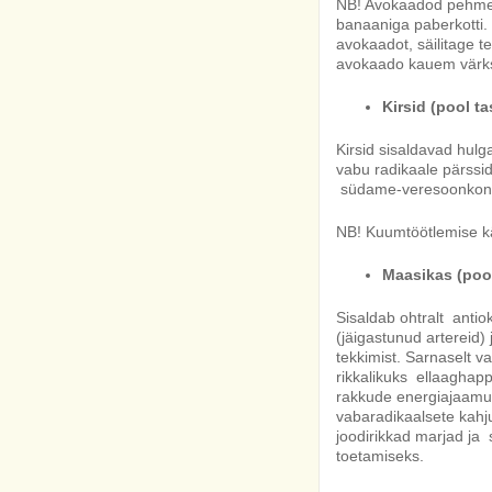
NB! Avokaadod pehmen
banaaniga paberkotti. K
avokaadot, säilitage te
avokaado kauem värks
Kirsid (pool ta
Kirsid sisaldavad hulg
vabu radikaale pärss
südame-veresoonkonnah
NB! Kuumtöötlemise käi
Maasikas (pool 
Sisaldab ohtralt anti
(jäigastunud artereid)
tekkimist. Sarnaselt v
rikkalikuks ellaaghapp
rakkude energiajaamu
vabaradikaalsete kahj
joodirikkad marjad ja
toetamiseks.