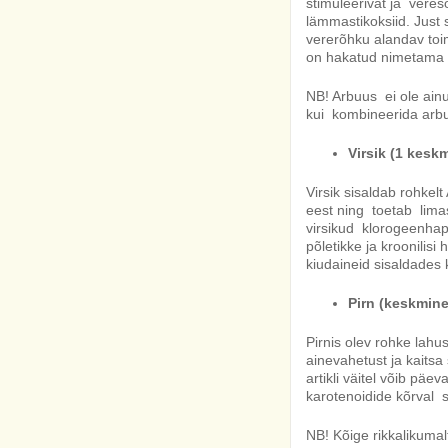
stimuleerivat ja vere
lämmastikoksiid. Just 
vererõhku alandav toi
on hakatud nimetama „
NB! Arbuus ei ole ainu
kui kombineerida arbu
Virsik (1 kesk
Virsik sisaldab rohkelt
eest ning toetab limas
virsikud klorogeenhap
põletikke ja kroonilisi
kiudaineid sisaldades 
Pirn (keskmine 
Pirnis olev rohke lah
ainevahetust ja kaits
artikli väitel võib päe
karotenoidide kõrval s
NB! Kõige rikkalikumal