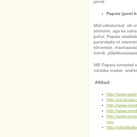
pirnid.
Papaia (pool k
Meil vähetuntud vili 
söömine, aga ka nahal
puhul. Papaia sisaldab 
parandada nii sisemisi
kõrvetiste, maohaava
toimib põletikuvastase
NB! Papaia tumedad se
vürtsika maitse andmi
Allikad:
http://www.web
http://cholester
http://www.live
http://www.mind
http://www.gree
you
http://whatthafa