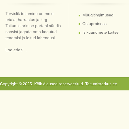
Tervislik toitumine on meie
Müügitingimused
eriala, harrastus ja kirg.
Ostuprotsess
Toitumistarkuse portaal sündis
soovist jagada oma kogutud
Isikuandmete kaitse
teadmisi ja leitud lahendusi.
Loe edasi...
Copyright © 2025. Kõik õigused reserveeritud. Toitumistarkus.ee