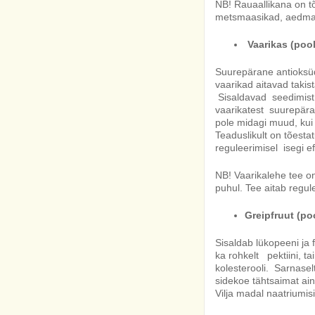
NB! Rauaallikana on tõ
metsmaasikad, aedmaa
Vaarikas (pool
Suurepärane antioksüd
vaarikad aitavad taki
Sisaldavad seedimist 
vaarikatest suurepäras
pole midagi muud, kui
Teaduslikult on tõesta
reguleerimisel isegi ef
NB! Vaarikalehe tee o
puhul. Tee aitab regul
Greipfruut (poo
Sisaldab lükopeeni ja
ka rohkelt pektiini, t
kolesterooli. Sarnaselt 
sidekoe tähtsaimat aine
Vilja madal naatriumi