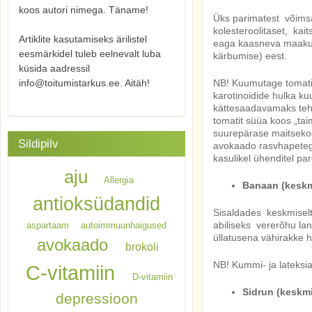
koos autori nimega. Täname!
Üks parimatest võimsa
kolesteroolitaset, kai
Artiklite kasutamiseks ärilistel
eaga kaasneva maakula
eesmärkidel tuleb eelnevalt luba
kärbumise) eest.
küsida aadressil
info@toitumistarkus.ee. Aitäh!
NB! Kuumutage tomatit 
karotinoidide hulka ku
kättesaadavamaks teh
tomatit süüa koos „ta
suurepärase maitsekoo
Sildipilv
avokaado rasvhapetega
kasulikel ühenditel p
aju
Allergia
Banaan (keskmi
antioksüdandid
Sisaldades keskmiselt
abiliseks vererõhu la
aspartaam
autoimmuunhaigused
üllatusena vähirakke h
avokaado
brokoli
NB! Kummi- ja lateksia
C-vitamiin
D-vitamiin
Sidrun (keskmis
depressioon