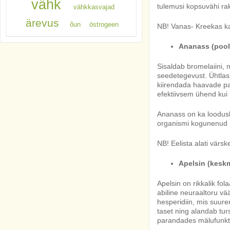
vähk
tulemusi kopsuvähi ra
vähkkasvajad
ärevus
õun
östrogeen
NB! Vanas- Kreekas ka
Ananass (pool 
Sisaldab bromelaiini,
seedetegevust. Ühtlasi
kiirendada haavade pa
efektiivsem ühend kui 
Ananass on ka loodusl
organismi kogunenud r
NB! Eelista alati värsk
Apelsin (keskmi
Apelsin on rikkalik fol
abiline neuraaltoru vä
hesperidiin, mis suure
taset ning alandab turs
parandades mälufunkts