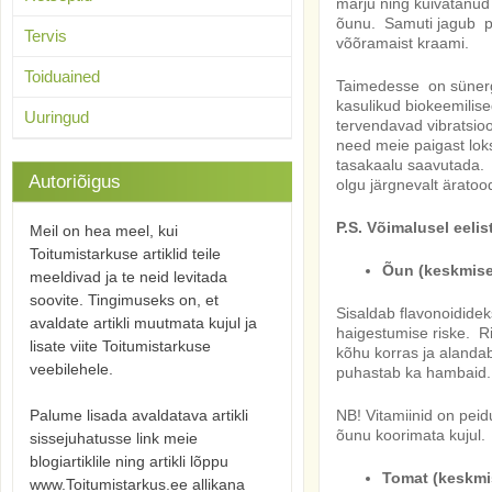
marju ning kuivatanud
õunu. Samuti jagub po
Tervis
võõramaist kraami.
Toiduained
Taimedesse on sünerg
kasulikud biokeemili
Uuringud
tervendavad vibratsio
need meie paigast loks
tasakaalu saavutada. J
Autoriõigus
olgu järgnevalt äratoo
P.S. Võimalusel eelis
Meil on hea meel, kui
Toitumistarkuse artiklid teile
Õun (keskmisel
meeldivad ja te neid levitada
soovite. Tingimuseks on, et
Sisaldab flavonoidide
avaldate artikli muutmata kujul ja
haigestumise riske. Rik
lisate viite Toitumistarkuse
kõhu korras ja alandab
veebilehele.
puhastab ka hambaid.
Palume lisada avaldatava artikli
NB! Vitamiinid on peid
õunu koorimata kujul.
sissejuhatusse link meie
blogiartiklile ning artikli lõppu
Tomat (keskmis
www.Toitumistarkus.ee allikana