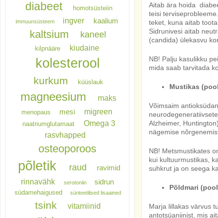
diabeet
Aitab ära hoida diabee
homotsüsteiin
teisi terviseprobleem
ingver
kaalium
immuunsüsteem
teket, kuna aitab toota
Sidrunivesi aitab neu
kaltsium
kaneel
(candida) ülekasvu kor
kiudaine
kilpnääre
NB! Palju kasulikku pe
kolesterool
mida saab tarvitada k
kurkum
küüslauk
Mustikas (pool
magneesium
maks
Võimsaim antioksüdant
migreen
mesi
menopaus
neurodegeneratiivsete
Omega 3
Alzheimer, Huntington)
naatriumglutamaat
nägemise nõrgenemist,
rasvhapped
osteoporoos
NB! Metsmustikates on
kui kultuurmustikas, 
põletik
raud
ravimid
suhkrut ja on seega ka
rinnavähk
sidrun
serotoniin
Põldmari (pool 
südamehaigused
sünteetilised lisaained
tsink
vitamiinid
Marja lillakas värvus 
antotsüaniinist, mis ai