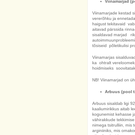
Viinamarjad (po
Viinamarjade kestad si
vererõhku ja ennetada 
haigust tekitavaid va
aitavad pärssida rinna
sisaldavad marjad rikka
autoimmuunprobleemide
tõsiseid põletikulisi p
Viinamarjas sisalduva
ka ohtralt vereloomeks
hoidmiseks soovitatak
NB! Viinamarjad on üh
Arbuus (pool ta
Arbuus sisaldab ligi 9
kaaliumirikkus aitab l
kogunemist kehasse ja
vähirakkude tekkimise 
nimega tsitrulliin, mi
arginiiniks, mis omak