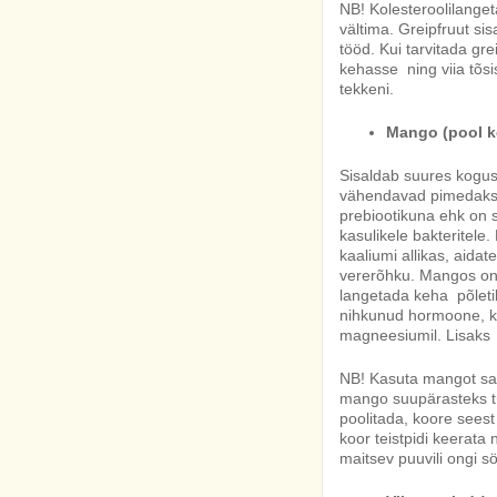
NB! Kolesteroolilanget
vältima. Greipfruut si
tööd. Kui tarvitada gr
kehasse ning viia tõs
tekkeni.
Mango (pool ke
Sisaldab suures koguse
vähendavad pimedaks 
prebiootikuna ehk on s
kasulikele bakteritel
kaaliumi allikas, aidat
vererõhku. Mangos on r
langetada keha põleti
nihkunud hormoone, ko
magneesiumil. Lisaks 
NB! Kasuta mangot sala
mango suupärasteks tü
poolitada, koore seest 
koor teistpidi keerata 
maitsev puuvili ongi s