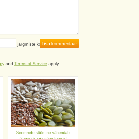
hitsejasse järgmiste kommentaaride
icy
and
Terms of Service
apply.
Seemnete söömine vähendab
üleminekuaja sümptomeid