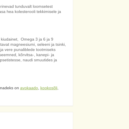
 erinevad tunduvalt loomsetest
sa hea kolesterooli tekkimisele ja
 kiudainet, Omega 3 ja 6 ja 9
avat magneesiumi, seleeni ja tsinki,
 ja vere punaliblede tootmiseks
eemned, kõrvitsa-, kanepi- ja
setistesse, naudi smuutides ja
õnadeks on
avokaado
,
kookosõli
,