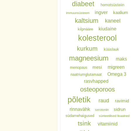
diabeet
homotsüsteiin
ingver
kaalium
immuunsüsteem
kaltsium
kaneel
kiudaine
kilpnääre
kolesterool
kurkum
küüslauk
magneesium
maks
migreen
mesi
menopaus
Omega 3
naatriumglutamaat
rasvhapped
osteoporoos
põletik
raud
ravimid
rinnavähk
sidrun
serotoniin
südamehaigused
sünteetilised lisaained
tsink
vitamiinid