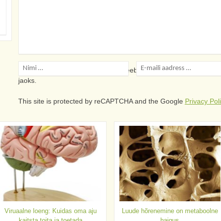
Salvesta minu nimi, e-posti- ja veebiaadress sellesse veebile
jaoks.
This site is protected by reCAPTCHA and the Google
Privacy Pol
Viruaalne loeng: Kuidas oma aju
Luude hõrenemine on metaboolne
kaitsta toita ja toetada
haigus