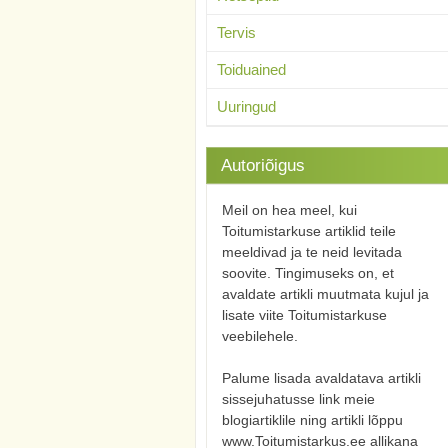
Tervis
Toiduained
Uuringud
Autoriõigus
Meil on hea meel, kui
Toitumistarkuse artiklid teile
meeldivad ja te neid levitada
soovite. Tingimuseks on, et
avaldate artikli muutmata kujul ja
lisate viite Toitumistarkuse
veebilehele.
Palume lisada avaldatava artikli
sissejuhatusse link meie
blogiartiklile ning artikli lõppu
www.Toitumistarkus.ee allikana