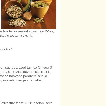
adele ladestamiseks, vaid aju tööks,
akaalu toetamiseks ja
 ei tee:
 Nad on suurepärased taimse Omega 3
ervisele. Sisaldavad rikkalikult L-
 kaasa haavade paranemisele ja
i, mis aitab langetada halba
 salatikastmetesse kui küpsetamiseks