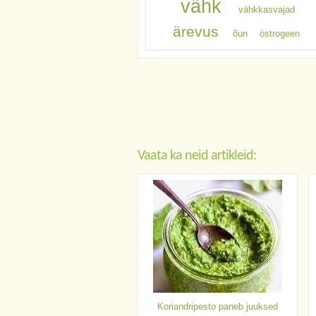
vähk
vähkkasvajad
ärevus
õun
östrogeen
Vaata ka neid artikleid:
Koriandripesto paneb juuksed