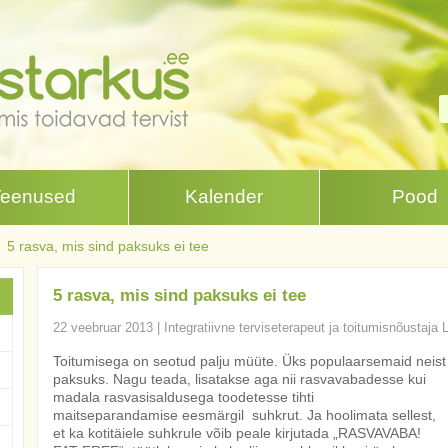
Teenused
Kalender
Pood
5 rasva, mis sind paksuks ei tee
5 rasva, mis sind paksuks ei tee
22 veebruar 2013
|
Integratiivne terviseterapeut ja toitumisnõustaja 
Toitumisega on seotud palju müüte. Üks populaarsemaid neist
paksuks. Nagu teada, lisatakse aga nii rasvavabadesse kui
madala rasvasisaldusega toodetesse tihti
maitseparandamise eesmärgil suhkrut. Ja hoolimata sellest,
et ka kotitäiele suhkrule võib peale kirjutada „RASVAVABA!