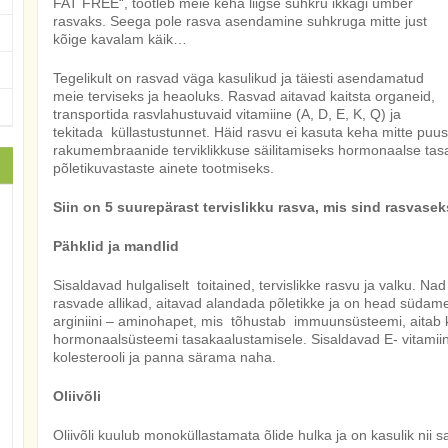
FAT FREE“, töötleb meie keha liigse suhkru ikkagi ümber
rasvaks. Seega pole rasva asendamine suhkruga mitte just
kõige kavalam käik…
Tegelikult on rasvad väga kasulikud ja täiesti asendamatud
meie terviseks ja heaoluks. Rasvad aitavad kaitsta organeid,
transportida rasvlahustuvaid vitamiine (A, D, E, K, Q) ja
tekitada küllastustunnet. Häid rasvu ei kasuta keha mitte puus
rakumembraanide terviklikkuse säilitamiseks hormonaalse tas
põletikuvastaste ainete tootmiseks.
Siin on 5 suurepärast tervislikku rasva, mis sind rasvaseks
Pähklid ja mandlid
Sisaldavad hulgaliselt toitained, tervislikke rasvu ja valku.
rasvade allikad, aitavad alandada põletikke ja on head südame t
arginiini – aminohapet, mis tõhustab immuunsüsteemi, aitab
hormonaalsüsteemi tasakaalustamisele. Sisaldavad E- vitamiin
kolesterooli ja panna särama naha.
Oliivõli
Oliivõli kuulub monoküllastamata õlide hulka ja on kasulik nii