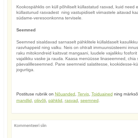
Kookospähklis on küll põhiliselt küllastatud rasvad, kuid need
küllastunud rasvadest ning vastupidiselt viimastele aitavad kaa
südame-veresoonkonna tervisele.
Seemned
Seemned sisaldavad sarnaselt pähklitele küllaldaselt kasulikku
rasvhappeid ning valku. Neis on ohtralt immuunsüsteemi innust
raku mitokondreid kaitsvat mangaani, luudele vajalikku fosforit
vajalikku vaske ja rauda. Kaasa menüüsse linaseemned, chia s
päevalilleseemned. Pane seemneid salatitesse, kookidesse-küp
jogurtiga.
Postituse rubriik on
Nõuanded
,
Tervis
,
Toiduained
ning märks
mandlid
,
oliivõli
,
pähklid
,
rasvad
,
seemned
.