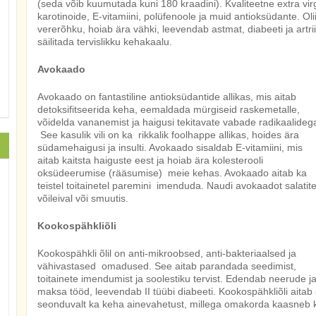
(seda võib kuumutada kuni 180 kraadini). Kvaliteetne extra virgin o
karotinoide, E-vitamiini, polüfenoole ja muid antioksüdante. Oli
vererõhku, hoiab ära vähki, leevendab astmat, diabeeti ja artri
säilitada tervislikku kehakaalu.
Avokaado
Avokaado on fantastiline antioksüdantide allikas, mis aitab
detoksifitseerida keha, eemaldada mürgiseid raskemetalle,
võidelda vananemist ja haigusi tekitavate vabade radikaalideg
See kasulik vili on ka rikkalik foolhappe allikas, hoides ära
südamehaigusi ja insulti. Avokaado sisaldab E-vitamiini, mis
aitab kaitsta haiguste eest ja hoiab ära kolesterooli
oksüdeerumise (rääsumise) meie kehas. Avokaado aitab ka
teistel toitainetel paremini imenduda. Naudi avokaadot salatite
võileival või smuutis.
Kookospähkliõli
Kookospähkli õlil on anti-mikroobsed, anti-bakteriaalsed ja
vähivastased omadused. See aitab parandada seedimist,
toitainete imendumist ja soolestiku tervist. Edendab neerude j
maksa tööd, leevendab II tüübi diabeeti. Kookospähkliõli aitab 
seonduvalt ka keha ainevahetust, millega omakorda kaasneb 