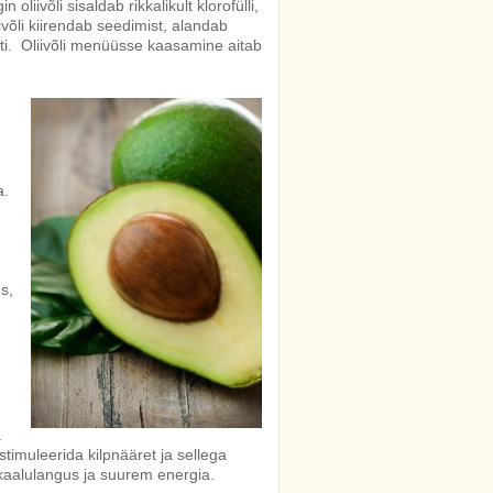
liivõli sisaldab rikkalikult klorofülli,
ivõli kiirendab seedimist, alandab
iti. Oliivõli menüüsse kaasamine aitab
a.
s,
a
stimuleerida kilpnääret ja sellega
kaalulangus ja suurem energia.