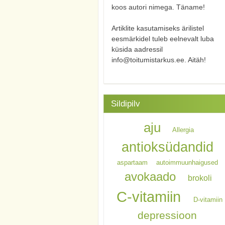
koos autori nimega. Täname!
Artiklite kasutamiseks ärilistel
eesmärkidel tuleb eelnevalt luba
küsida aadressil
info@toitumistarkus.ee. Aitäh!
Sildipilv
aju
Allergia
antioksüdandid
aspartaam
autoimmuunhaigused
avokaado
brokoli
C-vitamiin
D-vitamiin
depressioon