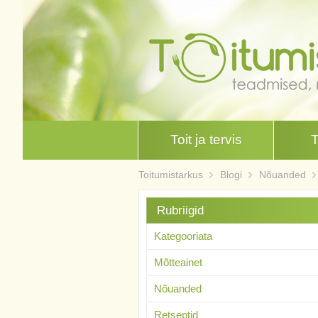
Toit ja tervis
Toitumistarkus
Blogi
Nõuanded
Rubriigid
Kategooriata
Mõtteainet
Nõuanded
Retseptid