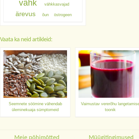
vähk
vähkkasvajad
ärevus
õun
östrogeen
Vaata ka neid artikleid:
Seemnete söömine vähendab
Vaimustav vererõhu langetamis
üleminekuaja sümptomeid
toonik
Meie põhimõtted
Müügitingimused