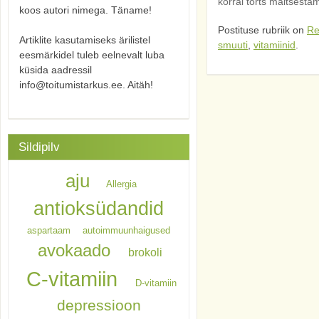
korral törts maitsestam
koos autori nimega. Täname!
Postituse rubriik on
Re
Artiklite kasutamiseks ärilistel
smuuti
,
vitamiinid
.
eesmärkidel tuleb eelnevalt luba
küsida aadressil
info@toitumistarkus.ee. Aitäh!
Sildipilv
aju
Allergia
antioksüdandid
aspartaam
autoimmuunhaigused
avokaado
brokoli
C-vitamiin
D-vitamiin
depressioon