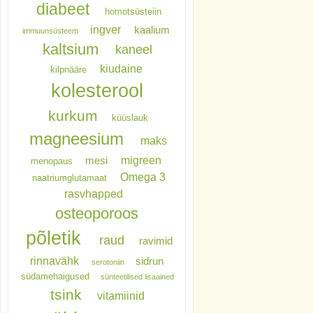
diabeet
homotsüsteiin
ingver
kaalium
immuunsüsteem
kaltsium
kaneel
kiudaine
kilpnääre
kolesterool
kurkum
küüslauk
magneesium
maks
migreen
mesi
menopaus
Omega 3
naatriumglutamaat
rasvhapped
osteoporoos
põletik
raud
ravimid
rinnavähk
sidrun
serotoniin
südamehaigused
sünteetilised lisaained
tsink
vitamiinid