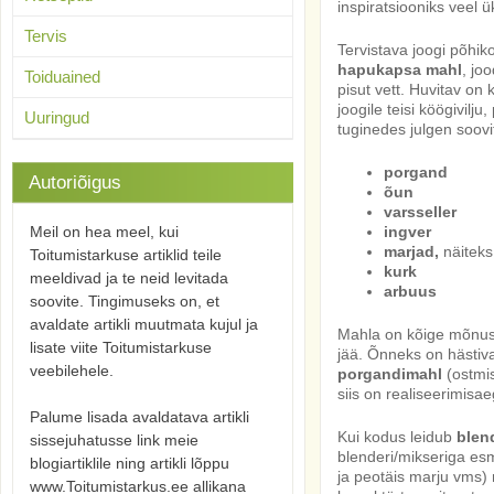
inspiratsiooniks veel 
Tervis
Tervistava joogi põh
hapukapsa mahl
, jo
Toiduained
pisut vett. Huvitav on 
joogile teisi köögivilju
Uuringud
tuginedes julgen soovi
porgand
Autoriõigus
õun
varsseller
Meil on hea meel, kui
ingver
marjad,
näiteks
Toitumistarkuse artiklid teile
kurk
meeldivad ja te neid levitada
arbuus
soovite. Tingimuseks on, et
avaldate artikli muutmata kujul ja
Mahla on kõige mõnu
lisate viite Toitumistarkuse
jää. Õnneks on hästiv
veebilehele.
porgandimahl
(ostmis
siis on realiseerimisaeg
Palume lisada avaldatava artikli
Kui kodus leidub
blen
sissejuhatusse link meie
blenderi/mikseriga es
blogiartiklile ning artikli lõppu
ja peotäis marju vms)
www.Toitumistarkus.ee allikana