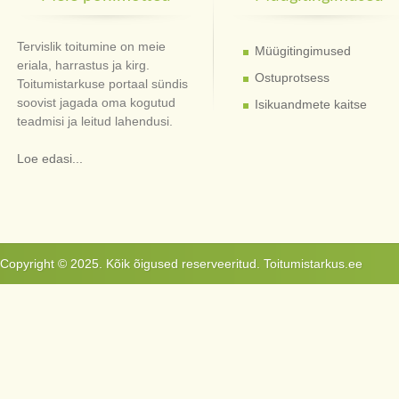
Tervislik toitumine on meie
Müügitingimused
eriala, harrastus ja kirg.
Ostuprotsess
Toitumistarkuse portaal sündis
soovist jagada oma kogutud
Isikuandmete kaitse
teadmisi ja leitud lahendusi.
Loe edasi...
Copyright © 2025. Kõik õigused reserveeritud. Toitumistarkus.ee