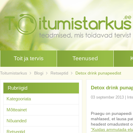
Toit ja tervis
Teenused
Toitumistarkus
Blogi
Retseptid
Detox drink punapeedist
Detox drink puna
Rubriigid
03 september 2013
|
Int
Kategooriata
Mõtteainet
Praegu on punapeedi 
mahlased, et lausa pa
Nõuanded
headest omadustest oli
“Kuidas ammutada elu
Retseptid