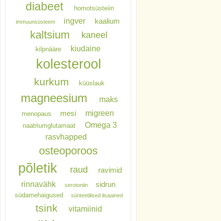
diabeet
homotsüsteiin
ingver
kaalium
immuunsüsteem
kaltsium
kaneel
kiudaine
kilpnääre
kolesterool
kurkum
küüslauk
magneesium
maks
migreen
mesi
menopaus
Omega 3
naatriumglutamaat
rasvhapped
osteoporoos
põletik
raud
ravimid
rinnavähk
sidrun
serotoniin
südamehaigused
sünteetilised lisaained
tsink
vitamiinid