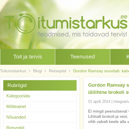
Toit ja tervis
Teenused
Toitumistarkus
Blogi
Retseptid
Gordon Ramsay soovitab: kahes
Gordon Ramsay so
Rubriigid
ülilihtne brokoli
Kategooriata
01 aprill 2014
|
Integrati
Mõtteainet
Ei mingit peenutsevat v
Lihtsalt brokoli ja vesi
Nõuanded
võib vabalt keele alla v
Retseptid