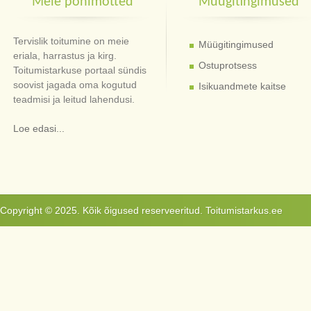
Meie põhimõtted
Müügitingimused
Tervislik toitumine on meie
Müügitingimused
eriala, harrastus ja kirg.
Ostuprotsess
Toitumistarkuse portaal sündis
soovist jagada oma kogutud
Isikuandmete kaitse
teadmisi ja leitud lahendusi.
Loe edasi...
Copyright © 2025. Kõik õigused reserveeritud. Toitumistarkus.ee