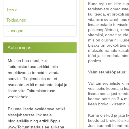
Kuna tegu on kiire supi
tervistavate omadusteg
Tervis
kui teada, et brokoli s
vitamiini eelainet, mis
Toiduained
limaskestade tervisele
päikesepõletust), imm
Uuringud
vitamiini, ohtralt rauda
mis on oluline nii luu
Lisaks on brokoli täis
Autoriõigus
maksale-nahale kasulik
tööd ja kiirendada ai
Meil on hea meel, kui
poolest.
Toitumistarkuse artiklid teile
Valmistamisõpetus:
meeldivad ja te neid levitada
soovite. Tingimuseks on, et
Vali tumeroheliste kinn
avaldate artikli muutmata kujul ja
vesi potis keema ja li
lisate viite Toitumistarkuse
lisada soola just keedu
veebilehele.
kaetud potis ca 3-4 mi
keeb brokoli kiiremini 
Palume lisada avaldatava artikli
sissejuhatusse link meie
Kurna õisikud ja jäta 
keedetud brokoliõisiku
blogiartiklile ning artikli lõppu
Just kuumalt blenderda
www.Toitumistarkus.ee allikana