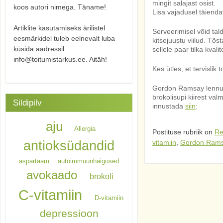
mingit salajast osist.
koos autori nimega. Täname!
Lisa vajadusel täienda
Artiklite kasutamiseks ärilistel
Serveerimisel võid ta
eesmärkidel tuleb eelnevalt luba
kitsejuustu viilud. Tõs
küsida aadressil
sellele paar tilka kvalit
info@toitumistarkus.ee. Aitäh!
Kes ütles, et tervislik
Gordon Ramsay lennuka
brokolisupi kiirest val
Sildipilv
innustada
siin
:
aju
Allergia
Postituse rubriik on
Re
antioksüdandid
vitamiin
,
Gordon Ram
aspartaam
autoimmuunhaigused
avokaado
brokoli
C-vitamiin
D-vitamiin
depressioon