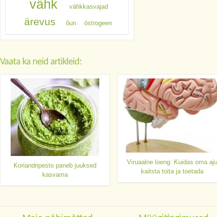
vähk
vähkkasvajad
ärevus
õun
östrogeen
Vaata ka neid artikleid:
Viruaalne loeng: Kuidas oma aj
Koriandripesto paneb juuksed
kaitsta toita ja toetada
kasvama