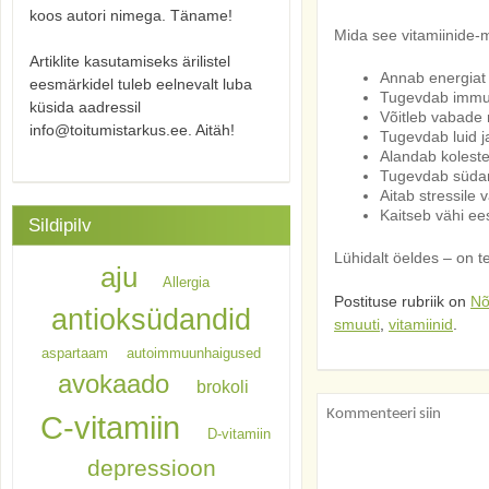
koos autori nimega. Täname!
Mida see vitamiinide-m
Artiklite kasutamiseks ärilistel
Annab energiat
eesmärkidel tuleb eelnevalt luba
Tugevdab immu
küsida aadressil
Võitleb vabade 
info@toitumistarkus.ee. Aitäh!
Tugevdab luid 
Alandab koleste
Tugevdab südam
Aitab stressile
Kaitseb vähi ees
Sildipilv
Lühidalt öeldes – on t
aju
Allergia
Postituse rubriik on
Nõ
antioksüdandid
smuuti
,
vitamiinid
.
aspartaam
autoimmuunhaigused
avokaado
brokoli
C-vitamiin
D-vitamiin
depressioon