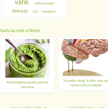
vähk
vähkkasvajad
ärevus
õun
östrogeen
Vaata ka neid artikleid:
Viruaalne loeng: Kuidas oma aj
Koriandripesto paneb juuksed
kaitsta toita ja toetada
kasvama