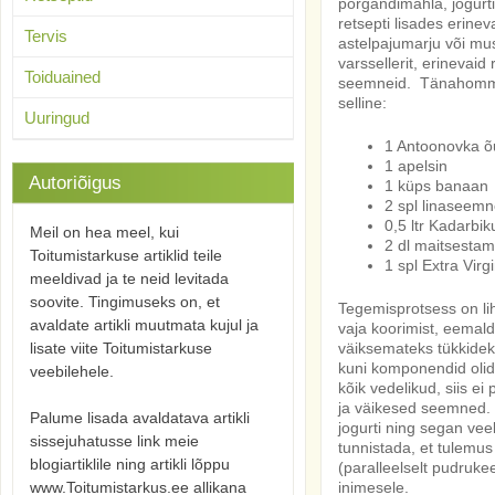
porgandimahla, jogurti
retsepti lisades erinev
Tervis
astelpajumarju või musti
varssellerit, erinevaid 
Toiduained
seemneid.
Tänahommik
selline:
Uuringud
1 Antoonovka õu
1 apelsin
Autoriõigus
1 küps banaan
2 spl linaseemn
0,5 ltr Kadarbi
Meil on hea meel, kui
2 dl maitsestama
Toitumistarkuse artiklid teile
1 spl Extra Virg
meeldivad ja te neid levitada
soovite. Tingimuseks on, et
Tegemisprotsess on lih
avaldate artikli muutmata kujul ja
vaja koorimist, eemald
lisate viite Toitumistarkuse
väiksemateks tükkidek
kuni komponendid olid
veebilehele.
kõik vedelikud, siis e
ja väikesed seemned. S
Palume lisada avaldatava artikli
jogurti ning segan veel
sissejuhatusse link meie
tunnistada, et tulemus
blogiartiklile ning artikli lõppu
(paralleelselt pudrukee
www.Toitumistarkus.ee allikana
inimesele.