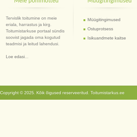
Meie põhimõtted
Müügitingimused
Tervislik toitumine on meie
Müügitingimused
eriala, harrastus ja kirg.
Ostuprotsess
Toitumistarkuse portaal sündis
soovist jagada oma kogutud
Isikuandmete kaitse
teadmisi ja leitud lahendusi.
Loe edasi...
Copyright © 2025. Kõik õigused reserveeritud. Toitumistarkus.ee