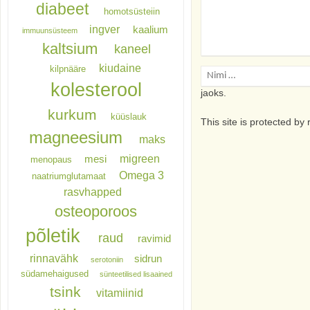
diabeet
homotsüsteiin
ingver
kaalium
immuunsüsteem
kaltsium
kaneel
kiudaine
kilpnääre
Salvesta minu nimi, e
kolesterool
jaoks.
kurkum
küüslauk
This site is protected 
magneesium
maks
migreen
mesi
menopaus
Omega 3
naatriumglutamaat
rasvhapped
osteoporoos
põletik
raud
ravimid
rinnavähk
sidrun
serotoniin
südamehaigused
sünteetilised lisaained
tsink
vitamiinid