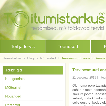
Toit ja tervis
Teenused
Toitumistarkus
Blogi
Nõuanded
Tervisesmuuti annab päevale 
Tervisesmuuti ann
Rubriigid
21 veebruar 2013
|
Integ
Kategooriata
Olen oma pere tasapi
Mõtteainet
suhkrurikaste poemahl
smuutit jooma. Koostis
Nõuanded
sellest, mida külmkap
selle eest, et kodus o
Retseptid