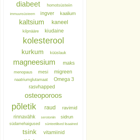
diabeet
homotsüsteiin
ingver
kaalium
immuunsüsteem
kaltsium
kaneel
kiudaine
kilpnääre
kolesterool
kurkum
küüslauk
magneesium
maks
migreen
mesi
menopaus
Omega 3
naatriumglutamaat
rasvhapped
osteoporoos
põletik
raud
ravimid
rinnavähk
sidrun
serotoniin
südamehaigused
sünteetilised lisaained
tsink
vitamiinid