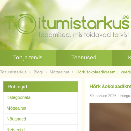
Toit ja tervis
Teenused
Toitumistarkus
Blogi
Mõtteainet
Hõrk šokolaadikreem… keed
Hõrk šokolaadik
Rubriigid
30 jaanuar 2025
|
Integr
Kategooriata
Mõtteainet
Nõuanded
Retseptid