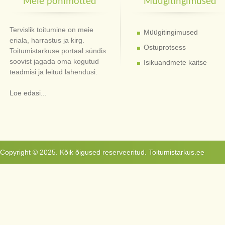
Meie põhimõtted
Müügitingimused
Tervislik toitumine on meie
Müügitingimused
eriala, harrastus ja kirg.
Ostuprotsess
Toitumistarkuse portaal sündis
soovist jagada oma kogutud
Isikuandmete kaitse
teadmisi ja leitud lahendusi.
Loe edasi...
Copyright © 2025. Kõik õigused reserveeritud. Toitumistarkus.ee