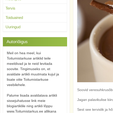
Tervis
Toiduained
Uuringud
Autoriõigus
Meil on hea meel, kui
Toitumistarkuse artiklid teile
meeldivad ja te neid levitada
soovite. Tingimuseks on, et
avaldate artikli muutmata kujul ja
lisate viite Toitumistarkuse
veebilehele.
Soovid veresuhkrusõbr
Palume lisada avaldatava artikli
Jagan palavikulise kiir
sissejuhatusse link meie
blogiartiklile ning artikli lõppu
Sest see tervislik ja
www.Toitumistarkus.ee allikana