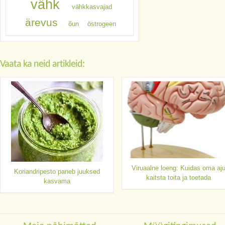
vähk
vähkkasvajad
ärevus
õun
östrogeen
Vaata ka neid artikleid:
Viruaalne loeng: Kuidas oma aj
Koriandripesto paneb juuksed
kaitsta toita ja toetada
kasvama