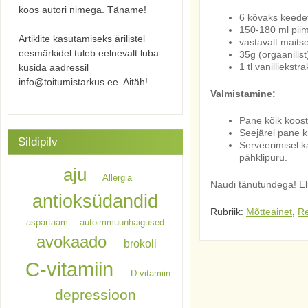
koos autori nimega. Täname!
6 kõvaks keed
150-180 ml piim
Artiklite kasutamiseks ärilistel
vastavalt maitse
eesmärkidel tuleb eelnevalt luba
35g (orgaanilis
1 tl vanilliekstra
küsida aadressil
info@toitumistarkus.ee. Aitäh!
Valmistamine:
Pane kõik koost
Seejärel pane k
Sildipilv
Serveerimisel k
pähklipuru.
aju
Allergia
Naudi tänutundega! Elu
antioksüdandid
Rubriik:
Mõtteainet
,
Re
aspartaam
autoimmuunhaigused
avokaado
brokoli
C-vitamiin
D-vitamiin
depressioon