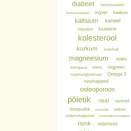
diabeet
homotsüsteiin
ingver
kaalium
immuunsüsteem
kaltsium
kaneel
kiudaine
kilpnääre
kolesterool
kurkum
küüslauk
magneesium
maks
migreen
mesi
menopaus
Omega 3
naatriumglutamaat
rasvhapped
osteoporoos
põletik
raud
ravimid
rinnavähk
sidrun
serotoniin
südamehaigused
sünteetilised lisaained
tsink
vitamiinid