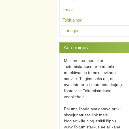
Tervis
Toiduained
Uuringud
Autoriõigus
Meil on hea meel, kui
Toitumistarkuse artiklid teile
meeldivad ja te neid levitada
soovite. Tingimuseks on, et
avaldate artikli muutmata kujul ja
lisate viite Toitumistarkuse
veebilehele.
Palume lisada avaldatava artikli
sissejuhatusse link meie
blogiartiklile ning artikli lõppu
www.Toitumistarkus.ee allikana