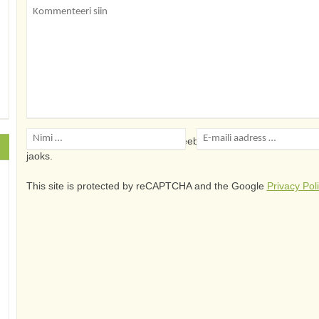
Salvesta minu nimi, e-posti- ja veebiaadress sellesse veebile
jaoks.
This site is protected by reCAPTCHA and the Google
Privacy Pol