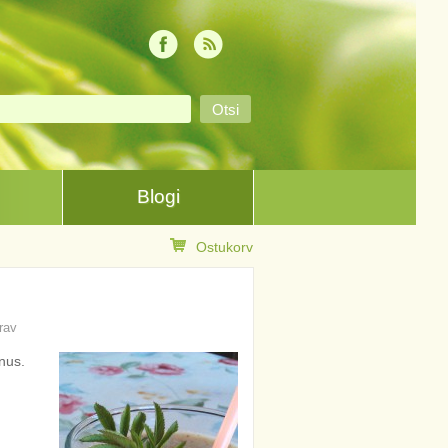
Blogi
Ostukorv
rav
nus.