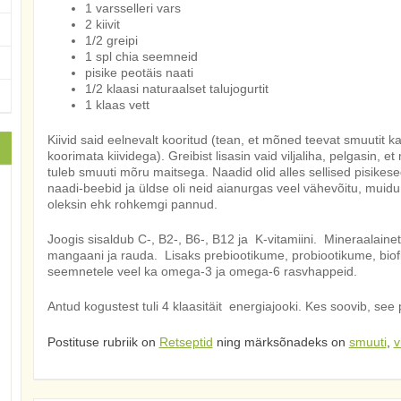
1 varsselleri vars
2 kiivit
1/2 greipi
1 spl chia seemneid
pisike peotäis naati
1/2 klaasi naturaalset talujogurtit
1 klaas vett
Kiivid said eelnevalt kooritud (tean, et mõned teevat smuutit k
koorimata kiividega). Greibist lisasin vaid viljaliha, pelgasin, e
tuleb smuuti mõru maitsega. Naadid olid alles sellised pisikes
naadi-beebid ja üldse oli neid aianurgas veel vähevõitu, muidu
oleksin ehk rohkemgi pannud.
Joogis sisaldub C-, B2-, B6-, B12 ja K-vitamiini. Mineraalainetes
mangaani ja rauda. Lisaks prebiootikume, probiootikume, biofl
seemnetele veel ka omega-3 ja omega-6 rasvhappeid.
Antud kogustest tuli 4 klaasitäit energiajooki. Kes soovib, see 
Postituse rubriik on
Retseptid
ning märksõnadeks on
smuuti
,
v