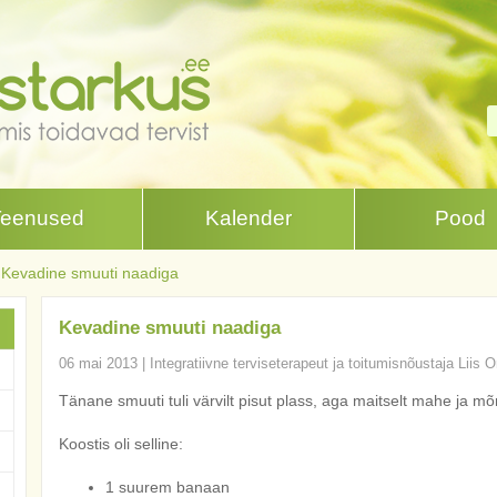
Teenused
Kalender
Pood
Kevadine smuuti naadiga
Kevadine smuuti naadiga
06 mai 2013
|
Integratiivne terviseterapeut ja toitumisnõustaja Liis O
Tänane smuuti tuli värvilt pisut plass, aga maitselt mahe ja mõ
Koostis oli selline:
1 suurem banaan