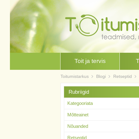
Toit ja tervis
Toitumistarkus
Blogi
Retseptid
Rubriigid
Kategooriata
Mõtteainet
Nõuanded
Retseptid