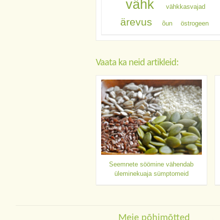
vähk
vähkkasvajad
ärevus
õun
östrogeen
Vaata ka neid artikleid:
Seemnete söömine vähendab
üleminekuaja sümptomeid
Meie põhimõtted