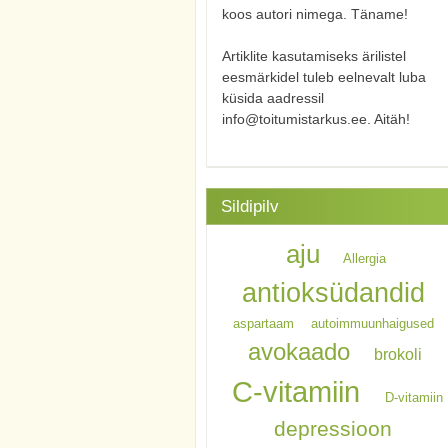
koos autori nimega. Täname!
Artiklite kasutamiseks ärilistel
eesmärkidel tuleb eelnevalt luba
küsida aadressil
info@toitumistarkus.ee. Aitäh!
Sildipilv
aju
Allergia
antioksüdandid
aspartaam
autoimmuunhaigused
avokaado
brokoli
C-vitamiin
D-vitamiin
depressioon