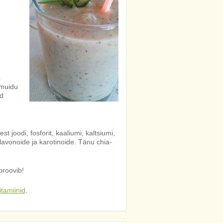
a
t muidu
ed
t joodi, fosforit, kaaliumi, kaltsiumi,
avonoide ja karotinoide. Tänu chia-
proovib!
itamiinid
.