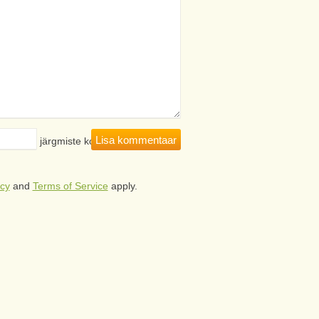
hitsejasse järgmiste kommentaaride
icy
and
Terms of Service
apply.