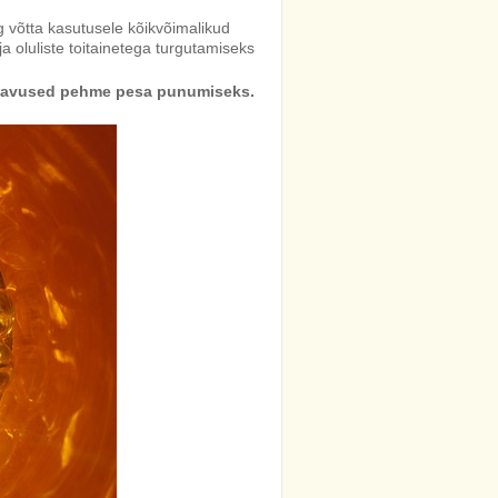
 võtta kasutusele kõikvõimalikud
oluliste toitainetega turgutamiseks
 mugavused pehme pesa punumiseks.