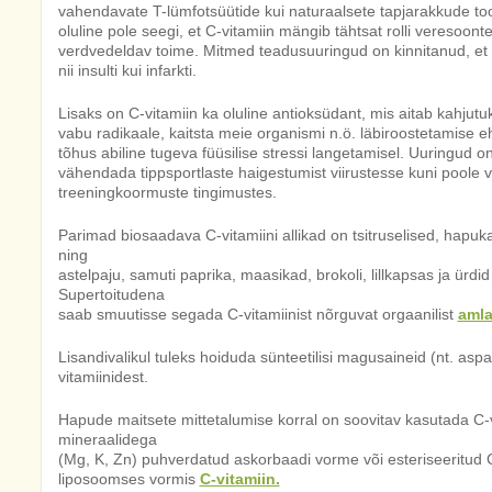
vahendavate T-lümfotsüütide kui naturaalsete tapjarakkude to
oluline pole seegi, et C-vitamiin mängib tähtsat rolli veresoonte
verdvedeldav toime. Mitmed teadusuuringud on kinnitanud, et p
nii insulti kui infarkti.
Lisaks on C-vitamiin ka oluline antioksüdant, mis aitab kahjutu
vabu radikaale, kaitsta meie organismi n.ö. läbiroostetamise 
tõhus abiline tugeva füüsilise stressi langetamisel. Uuringud on
vähendada tippsportlaste haigestumist viirustesse kuni poole v
treeningkoormuste tingimustes.
Parimad biosaadava C-vitamiini allikad on tsitruselised, hapuka
ning
astelpaju, samuti paprika, maasikad, brokoli, lillkapsas ja ürdid
Supertoitudena
saab smuutisse segada C-vitamiinist nõrguvat orgaanilist
aml
Lisandivalikul tuleks hoiduda sünteetilisi magusaineid (nt. aspa
vitamiinidest.
Hapude maitsete mittetalumise korral on soovitav kasutada C-v
mineraalidega
(Mg, K, Zn) puhverdatud askorbaadi vorme või esteriseeritud 
liposoomses vormis
C-vitamiin.