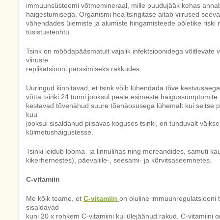
immuunsüsteemi võtmemineraal, mille puudujääk kehas anna
haigestumisega. Organismi hea tsingitase aitab viirused seeva
vähendades ülemiste ja alumiste hingamisteede põletike riski n
tüsistusteohtu.
Tsink on möödapääsmatult vajalik infektsioonidega võitlevate v
viiruste
replikatsiooni pärssimiseks rakkudes.
Uuringud kinnitavad, et tsink võib lühendada tõve kestvusaega ja
võtta tsinki 24 tunni jooksul peale esimeste haigussümptomite i
kestavad tõvenähud suure tõenäosusega lühemalt kui seitse pä
kuu
jooksul sisaldanud piisavas koguses tsinki, on tunduvalt väiks
külmetushaigustesse.
Tsinki leidub looma- ja linnulihas ning mereandides, samuti ka
kikerhernestes), päevalille-, seesami- ja kõrvitsaseemnetes.
C-vitamiin
Me kõik teame, et
C-vitamiin
on oluline immuunregulatsiooni
sisaldavad
kuni 20 x rohkem C-vitamiini kui ülejäänud rakud. C-vitamiini 