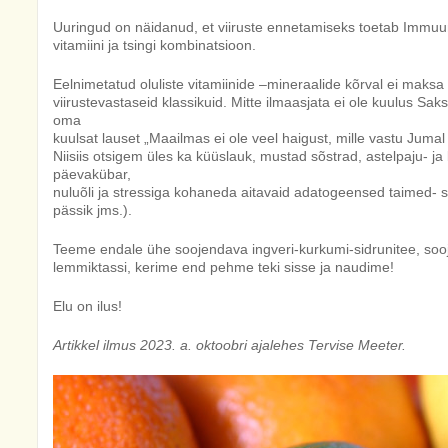
Uuringud on näidanud, et viiruste ennetamiseks toetab Immuu
vitamiini ja tsingi kombinatsioon.
Eelnimetatud oluliste vitamiinide –mineraalide kõrval ei maks
viirustevastaseid klassikuid. Mitte ilmaasjata ei ole kuulus Sa
oma
kuulsat lauset „Maailmas ei ole veel haigust, mille vastu Jumal
Niisiis otsigem üles ka küüslauk, mustad sõstrad, astelpaju- j
päevakübar,
nuluõli ja stressiga kohaneda aitavaid adatogeensed taimed- 
pässik jms.).
Teeme endale ühe soojendava ingveri-kurkumi-sidrunitee, so
lemmiktassi, kerime end pehme teki sisse ja naudime!
Elu on ilus!
Artikkel ilmus 2023. a. oktoobri ajalehes Tervise Meeter.