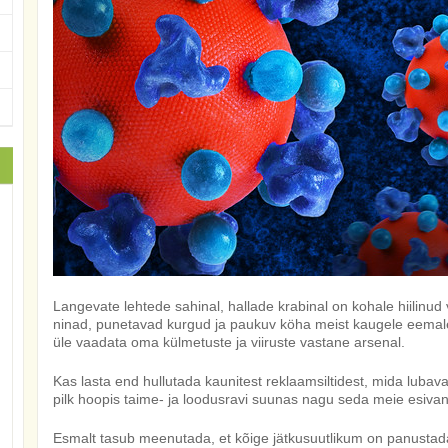
Langevate lehtede sahinal, hallade krabinal on kohale hiilinud 
ninad, punetavad kurgud ja paukuv köha meist kaugele eemale
üle vaadata oma külmetuste ja viiruste vastane arsenal.
Kas lasta end hullutada kaunitest reklaamsiltidest, mida lubava
pilk hoopis taime- ja loodusravi suunas nagu seda meie esiv
Esmalt tasub meenutada, et kõige jätkusuutlikum on panustad