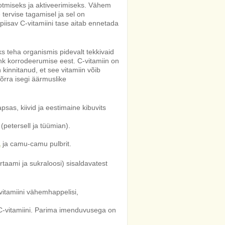
otmiseks ja aktiveerimiseks. Vähem
 tervise tagamisel ja sel on
iisav C-vitamiini tase aitab ennetada
ks teha organismis pidevalt tekkivaid
ehk korrodeerumise eest. C-vitamiin on
 kinnitanud, et see vitamiin võib
õrra isegi äärmuslike
psas, kiivid ja eestimaine kibuvits
 (petersell ja tüümian).
a
ja camu-camu pulbrit.
rtaami ja sukraloosi) sisaldavatest
itamiini vähemhappelisi,
C-vitamiini. Parima imenduvusega on