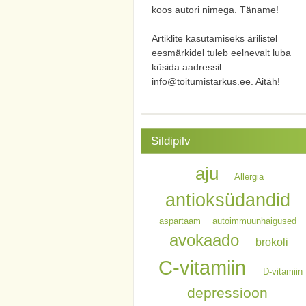
koos autori nimega. Täname!
Artiklite kasutamiseks ärilistel
eesmärkidel tuleb eelnevalt luba
küsida aadressil
info@toitumistarkus.ee. Aitäh!
Sildipilv
aju
Allergia
antioksüdandid
aspartaam
autoimmuunhaigused
avokaado
brokoli
C-vitamiin
D-vitamiin
depressioon