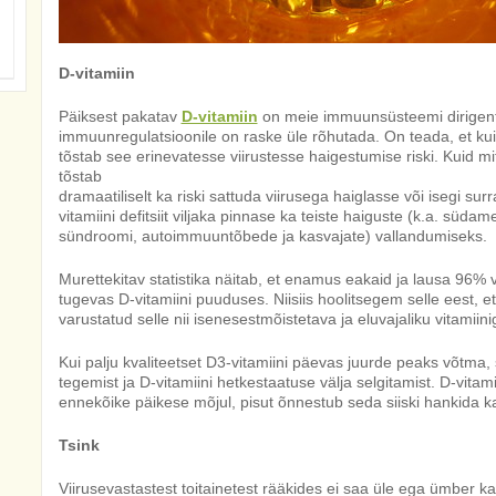
D-vitamiin
Päiksest pakatav
D-vitamiin
on meie immuunsüsteemi dirigentvi
immuunregulatsioonile on raske üle rõhutada. On teada, et kui D
tõstab see erinevatesse viirustesse haigestumise riski. Kuid mit
tõstab
dramaatiliselt ka riski sattuda viirusega haiglasse või isegi sur
vitamiini defitsiit viljaka pinnase ka teiste haiguste (k.a. sü
sündroomi, autoimmuuntõbede ja kasvajate) vallandumiseks.
Murettekitav statistika näitab, et enamus eakaid ja lausa 96%
tugevas D-vitamiini puuduses. Niisiis hoolitsegem selle eest, 
varustatud selle nii isenesestmõistetava ja eluvajaliku vitamiini
Kui palju kvaliteetset D3-vitamiini päevas juurde peaks võtma
tegemist ja D-vitamiini hetkestaatuse välja selgitamist. D-vita
ennekõike päikese mõjul, pisut õnnestub seda siiski hankida k
Tsink
Viirusevastastest toitainetest rääkides ei saa üle ega ümber ka 