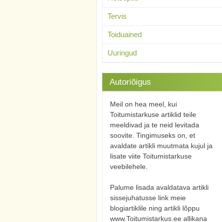
Tervis
Toiduained
Uuringud
Autoriõigus
Meil on hea meel, kui
Toitumistarkuse artiklid teile
meeldivad ja te neid levitada
soovite. Tingimuseks on, et
avaldate artikli muutmata kujul ja
lisate viite Toitumistarkuse
veebilehele.
Palume lisada avaldatava artikli
sissejuhatusse link meie
blogiartiklile ning artikli lõppu
www.Toitumistarkus.ee allikana