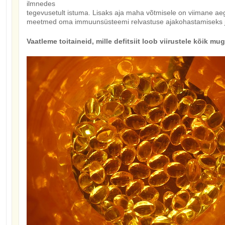
ilmnedes
tegevusetult istuma. Lisaks aja maha võtmisele on viimane aeg
meetmed oma immuunsüsteemi relvastuse ajakohastamiseks ja 
Vaatleme toitaineid, mille defitsiit loob viirustele kõik