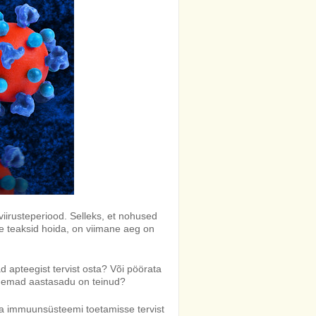
viirusteperiood. Selleks, et nohused
 teaksid hoida, on viimane aeg on
d apteegist tervist osta? Või pöörata
anemad aastasadu on teinud?
a immuunsüsteemi toetamisse tervist