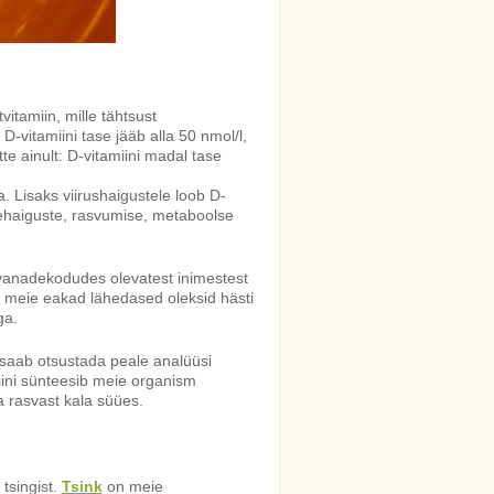
tamiin, mille tähtsust
-vitamiini tase jääb alla 50 nmol/l,
te ainult: D-vitamiini madal tase
ra. Lisaks viirushaigustele loob D-
damehaiguste, rasvumise, metaboolse
 vanadekodudes olevatest inimestest
et meie eakad lähedased oleksid hästi
ga.
, saab otsustada peale analüüsi
miini sünteesib meie organism
a rasvast kala süües.
tsingist.
Tsink
on meie