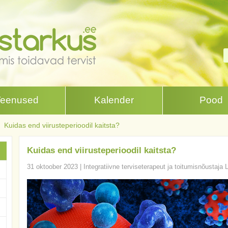
Teenused
Kalender
Pood
Kuidas end viirusteperioodil kaitsta?
Kuidas end viirusteperioodil kaitsta?
31 oktoober 2023
|
Integratiivne terviseterapeut ja toitumisnõustaja 