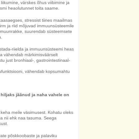
e liikumine, värskes õhus viibimine ja
smi heaolutunnet toita saame.
aasaegses, stressist tiines maailmas
 hirm ja riid mõjuvad immuunsüsteemile
lt immuunrakke, suurendab süsteemsete
a.
hastada-riielda ja immuunsüsteemi heas
iha vähendab märkimisväärselt
tu just bronhiaal-, gastrointestinaal-
psufunktsiooni, vähendab kopsumahtu
 hiljaks jäänud ja naha vahele on
 keha meile väsimusest. Kohatu oleks
la nii ehk naa tasuma. Seega
ust.
vate põskkoobaste ja palaviku