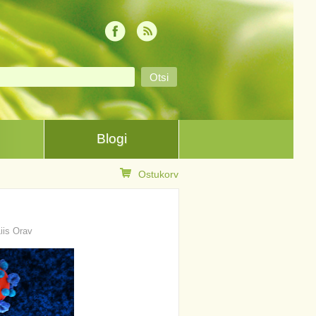
Blogi
Ostukorv
Liis Orav