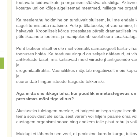
toetavate toiduvalikute ja organismi säästva elustiiliga. Aktiivn
kosutav uni on kõige algelisemad meetmed, millega me organi
Ka meelerahu hoidmine on tunduvalt olulisem, kui me endale k
sageli tunnistada raatsime. Pole ju üllatuseks, et vaenamine,
halvavalt. Krooniliselt kõrge stressitase pärsib dramaatilise
põletikuainete tootmist ja manipuleerib soolefloora tasakaalug
Puht biokeemiliselt ei ole meil võimalik samaaegselt karta-vi
toonuses hoida. Ka teadusuuringud on selgelt näidanud, et v
antikehade taset, mis kaitsevad meid viiruste jt antigeenide vas
ja
urogenitaaltraktis. Vaenulikkus mõjutab negatiivselt meie ko
ja
suurendab hingamisteede haiguste tekkeriski.
Aga mida siis ikkagi teha, kui püüdlik ennetustegevus on
pressimas mõni tige viirus?
Alustuseks tuletagem meelde, et haigestumisega signaliseerib
tema soovidest üle sõita, sest varem või hiljem peame oma võ
austagem organismi soove ning andkem talle pisut rahu ja vaik
Muidugi ei tähenda see veel, et peaksime kareda kurgu, tuika