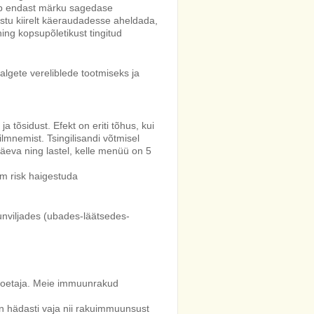
b endast märku sagedase
stu kiirelt käeraudadesse aheldada,
ing kopsupõletikust tingitud
algete vereliblede tootmiseks ja
 tõsidust. Efekt on eriti tõhus, kui
lmnemist. Tsingilisandi võtmisel
eva ning lastel, kelle menüü on 5
em risk haigestuda
unviljades (ubades-läätsedes-
 toetaja. Meie immuunrakud
on hädasti vaja nii rakuimmuunsust