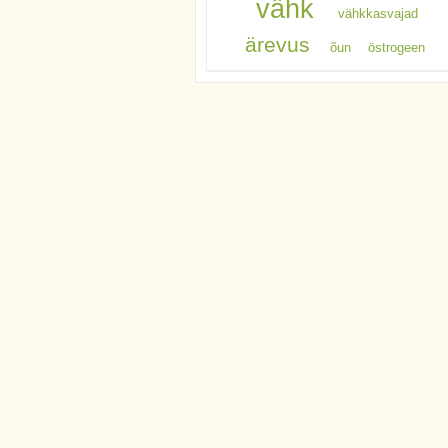
vähk
vähkkasvajad
ärevus
õun
östrogeen