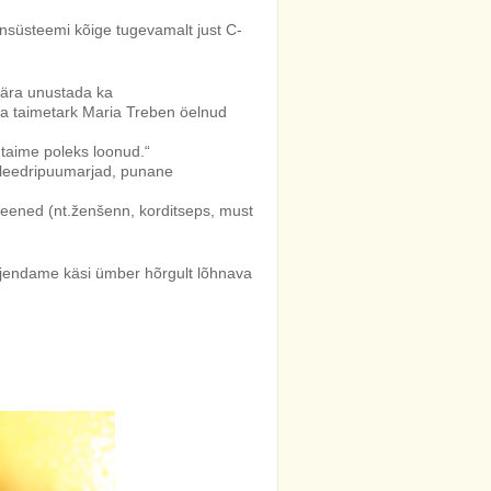
nsüsteemi kõige tugevamalt just C-
a ära unustada ka
ksa taimetark Maria Treben öelnud
 taime poleks loonud.“
a leedripuumarjad, punane
seened (nt.ženšenn, korditseps, must
ojendame käsi ümber hõrgult lõhnava