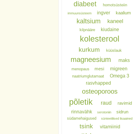
diabeet
homotsüsteiin
ingver
kaalium
immuunsüsteem
kaltsium
kaneel
kiudaine
kilpnääre
kolesterool
kurkum
küüslauk
magneesium
maks
migreen
mesi
menopaus
Omega 3
naatriumglutamaat
rasvhapped
osteoporoos
põletik
raud
ravimid
rinnavähk
sidrun
serotoniin
südamehaigused
sünteetilised lisaained
tsink
vitamiinid