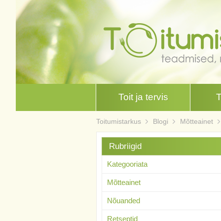
Toit ja tervis
Toitumistarkus
Blogi
Mõtteainet
Rubriigid
Kategooriata
Mõtteainet
Nõuanded
Retseptid