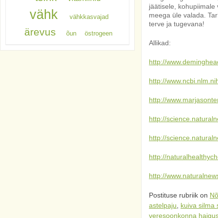
jäätisele, kohupiimale
vähk
meega üle valada. Tarb
vähkkasvajad
terve ja tugevana!
ärevus
õun
östrogeen
Allikad:
http://www.deminghea
http://www.ncbi.nlm.
http://www.marjasonte
http://science.natur
http://science.natur
http://naturalhealthy
http://www.naturalne
Postituse rubriik on
Nõ
astelpaju
,
kuiva silma
veresoonkonna haigu