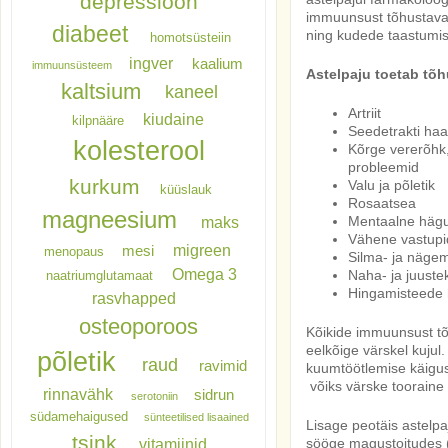
depressioon
immuunsust tõhustavad
diabeet
ning kudede taastumi
homotsüsteiin
ingver
kaalium
immuunsüsteem
Astelpaju toetab tõh
kaltsium
kaneel
Artriit
kiudaine
kilpnääre
Seedetrakti ha
kolesterool
Kõrge vererõh
probleemid
kurkum
Valu ja põletik
küüslauk
Rosaatsea
magneesium
maks
Mentaalne hägu
Vähene vastupi
migreen
mesi
menopaus
Silma- ja näge
Omega 3
Naha- ja juuste
naatriumglutamaat
Hingamisteede 
rasvhapped
osteoporoos
Kõikide immuunsust tõ
eelkõige värskel kujul
põletik
raud
ravimid
kuumtöötlemise käigus
võiks värske tooraine
rinnavähk
sidrun
serotoniin
südamehaigused
sünteetilised lisaained
Lisage peotäis astelpa
tsink
vitamiinid
sööge magustoitudes 