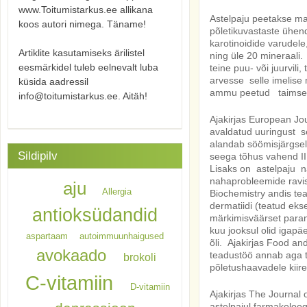
www.Toitumistarkus.ee allikana
Astelpaju peetakse ma
koos autori nimega. Täname!
põletikuvastaste ühend
karotinoidide varudele,
Artiklite kasutamiseks ärilistel
ning üle 20 mineraali
eesmärkidel tuleb eelnevalt luba
teine puu- või juurvil
arvesse selle imelise m
küsida aadressil
ammu peetud taimse aa
info@toitumistarkus.ee. Aitäh!
Ajakirjas European Jour
avaldatud uuringust se
alandab söömisjärgsel
Sildipilv
seega tõhus vahend II 
Lisaks on astelpaju n
nahaprobleemide ravis.
aju
Allergia
Biochemistry andis tea
dermatiidi (teatud eks
antioksüdandid
märkimisväärset paran
kuu jooksul olid igap
aspartaam
autoimmuunhaigused
õli. Ajakirjas Food a
avokaado
teadustöö annab aga te
brokoli
põletushaavadele kiire
C-vitamiin
D-vitamiin
Ajakirjas The Journal
astelpajul farmakoloog