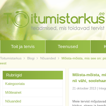
Toit ja tervis
Teenused
Toitumistarkus
Blogi
Nõuanded
Mõista-mõista, mis see on: pi
eest
Mõista-mõista, mi
Rubriigid
nii vähi, sooleha
Kategooriata
21 oktoober 2013
|
Integ
Mõtteainet
Nõuanded
Meie tervist mõjutava
kiiritus, stress ja kem