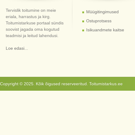
Tervislik toitumine on meie
Müügitingimused
eriala, harrastus ja kirg.
Ostuprotsess
Toitumistarkuse portaal sündis
soovist jagada oma kogutud
Isikuandmete kaitse
teadmisi ja leitud lahendusi.
Loe edasi...
Copyright © 2025. Kõik õigused reserveeritud. Toitumistarkus.ee