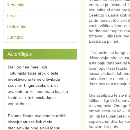
Retseptid
energiat ja toitaineid.
toitumine ei anna meile
Seetõttu vajame kõik a
Tervis
tardumusest tõeliselt ü
vastu võitlusvõimelise
Toiduained
tundmatute supertoitu
tõttavad, siis rahunege
Uuringud
Eestimaa pinnal.
Tõsi, selle loo kangel
Autoriõigus
Himaalaja mäestikust,
astelpaju tänapäeval le
Meil on hea meel, kui
kosmopoliitset tausta 
Toitumistarkuse artiklid teile
sisse võidusõiduhobust
ladinakeelne nimetus
meeldivad ja te neid levitada
kutsutakse astelpaju 
soovite. Tingimuseks on, et
avaldate artikli muutmata kujul ja
Mis astelpaju teiste m
lisate viite Toitumistarkuse
küllus – ligi 190 eri
veebilehele.
rasvhappeid. Omega 3 i
omadustest on kõik ju
Palume lisada avaldatava artikli
on nii kaalulangetav k
supervahendiks ka kui
sissejuhatusse link meie
haavandite puhul.
blogiartiklile ning artikli lõppu