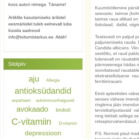
koos autori nimega. Täname!
Kuumtöötlemine pärsi
seevastu taimse (kol
Artiklite kasutamiseks ärilistel
taimse raua allikad on
eesmärkidel tuleb eelnevalt luba
šokolaad; datlid, viigim
küsida aadressil
Teatavasti on paljud p
info@toitumistarkus.ee. Aitäh!
paljunemiseks rauda. N
Candida albicans. Viir
seetõttu, et raud pak
tulenevalt on rauatabl
Sildipilv
pärmseenega hädas olev
soovitatavad rauatabl
ekstratsellulaarse r
aju
Allergia
ferritiinirauani.
antioksüdandid
Eesti apteekides vaba
seoses vähese imendum
aspartaam
autoimmuunhaigused
ringlema jääv imendum
avokaado
brokoli
tervistkahjustavaid v
ning tekitab sellega 
C-vitamiin
retseptorvahendatud, s
D-vitamiin
depressioon
P.S. Normist pisut mad