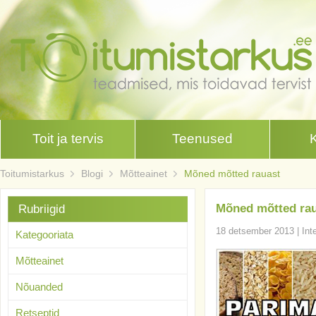
Toit ja tervis
Teenused
Toitumistarkus
Blogi
Mõtteainet
Mõned mõtted rauast
Mõned mõtted ra
Rubriigid
18 detsember 2013
|
Int
Kategooriata
Mõtteainet
Nõuanded
Retseptid