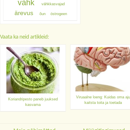
vähk
vähkkasvajad
ärevus
õun
östrogeen
Vaata ka neid artikleid:
Viruaalne loeng: Kuidas oma aj
Koriandripesto paneb juuksed
kaitsta toita ja toetada
kasvama