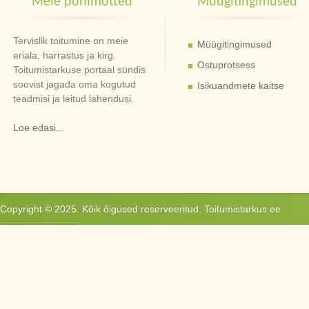
Meie põhimõtted
Müügitingimused
Tervislik toitumine on meie
Müügitingimused
eriala, harrastus ja kirg.
Ostuprotsess
Toitumistarkuse portaal sündis
soovist jagada oma kogutud
Isikuandmete kaitse
teadmisi ja leitud lahendusi.
Loe edasi...
Copyright © 2025. Kõik õigused reserveeritud. Toitumistarkus.ee