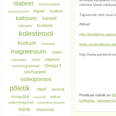
tervisele kahjulikult 
diabeet
homotsüsteiin
võtmine tõesti näidust
ingver
kaalium
immuunsüsteem
Täpsemalt võid raua
kaltsium
kaneel
Allikad:
kiudaine
kilpnääre
kolesterool
http://pediatrics.aapp
kurkum
küüslauk
hhttp://onlinelibrary.
magneesium
maks
http://www.perekool.ee/
migreen
mesi
menopaus
Omega 3
naatriumglutamaat
rasvhapped
osteoporoos
põletik
raud
ravimid
Postituse rubriik on
Mõ
rinnavähk
sidrun
serotoniin
kolibakter
,
patogeenid
südamehaigused
sünteetilised lisaained
tsink
vitamiinid