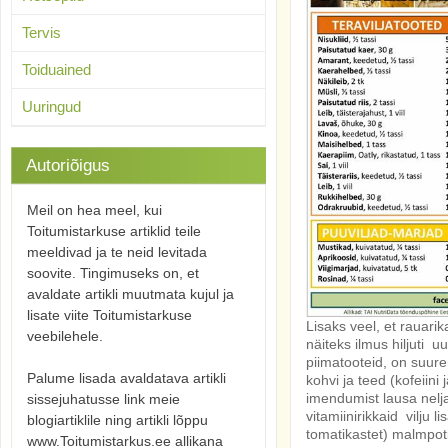
Tervis
Toiduained
Uuringud
Autoriõigus
Meil on hea meel, kui
Toitumistarkuse artiklid teile
meeldivad ja te neid levitada
soovite. Tingimuseks on, et
avaldate artikli muutmata kujul ja
lisate viite Toitumistarkuse
Lisaks veel, et rauari
veebilehele.
näiteks ilmus hiljuti u
piimatooteid, on suur
Palume lisada avaldatava artikli
kohvi ja teed (kofeiin
imendumist lausa neljak
sissejuhatusse link meie
vitamiinirikkaid vilju l
blogiartiklile ning artikli lõppu
tomatikastet) malmpot
www.Toitumistarkus.ee allikana