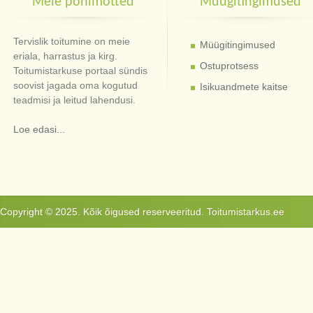
Meie põhimõtted
Müügitingimused
Tervislik toitumine on meie
Müügitingimused
eriala, harrastus ja kirg.
Ostuprotsess
Toitumistarkuse portaal sündis
soovist jagada oma kogutud
Isikuandmete kaitse
teadmisi ja leitud lahendusi.
Loe edasi...
Copyright © 2025. Kõik õigused reserveeritud. Toitumistarkus.ee