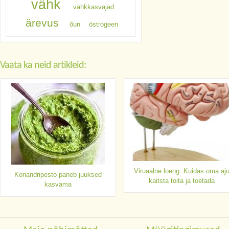
vähk
vähkkasvajad
ärevus
õun
östrogeen
Vaata ka neid artikleid:
Viruaalne loeng: Kuidas oma aj
Koriandripesto paneb juuksed
kaitsta toita ja toetada
kasvama