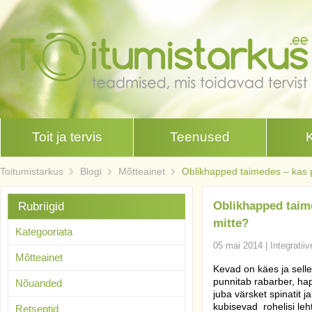
Toit ja tervis
Teenused
Toitumistarkus
Blogi
Mõtteainet
Oblikhapped taimedes – kas 
Oblikhapped taim
Rubriigid
mitte?
Kategooriata
05 mai 2014
|
Integratii
Mõtteainet
Kevad on käes ja selle
punnitab rabarber, hap
Nõuanded
juba värsket spinatit j
kubisevad
rohelisi le
Retseptid