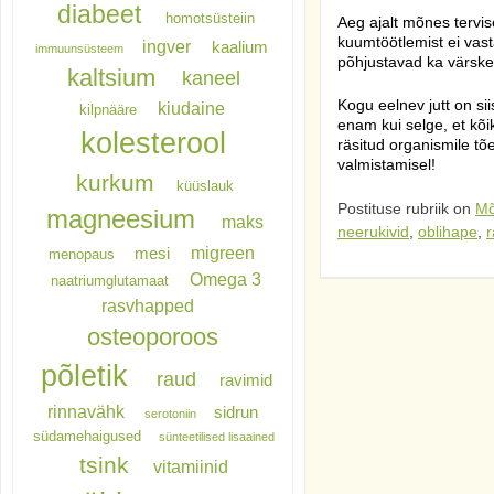
diabeet
homotsüsteiin
Aeg ajalt mõnes tervi
kuumtöötlemist ei vast
ingver
kaalium
immuunsüsteem
põhjustavad ka värske
kaltsium
kaneel
Kogu eelnev jutt on s
kiudaine
kilpnääre
enam kui selge, et kõi
kolesterool
räsitud organismile tõ
valmistamisel!
kurkum
küüslauk
Postituse rubriik on
Mõ
magneesium
maks
neerukivid
,
oblihape
,
r
migreen
mesi
menopaus
Omega 3
naatriumglutamaat
rasvhapped
osteoporoos
põletik
raud
ravimid
rinnavähk
sidrun
serotoniin
südamehaigused
sünteetilised lisaained
tsink
vitamiinid