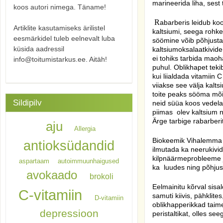
marineerida liha, sest
koos autori nimega. Täname!
R
abarberis leidub ko
Artiklite kasutamiseks ärilistel
kaltsiumi, seega rohke 
eesmärkidel tuleb eelnevalt luba
söömine võib põhjusta
küsida aadressil
kaltsiumoksalaatkivide
ei tohiks tarbida maoh
info@toitumistarkus.ee. Aitäh!
puhul. Oblikhapet tekib
kui liialdada vitamiin
viiakse see välja kalt
toite peaks sööma mõis
Sildipilv
neid süüa koos vedela
piimas
olev kaltsium 
Ärge tarbige rabarber
aju
Allergia
Biokeemik Vihalemma ju
antioksüdandid
ilmutada ka neerukivi
kilpnäärmeprobleeme j
aspartaam
autoimmuunhaigused
ka
luudes ning põhjus
avokaado
brokoli
Eelmainitu kõrval sisa
C-vitamiin
samuti kiivis, pähklit
D-vitamiin
oblikhapperikkad taim
depressioon
peristaltikat, olles se