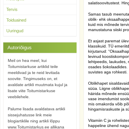
salatisoovitustest. Hin
Tervis
Samas tasub meenutad
oblik- ehk oksaalhappe
Toiduained
kuid mis mõnede terv
manustatuna siiski pr
Uuringud
Et asjast paremat ülev
klassikuid.
TÜ emeriitd
Autoriõigus
kirjutanud: “Oksaalhap
levinud koostiskompo
Meil on hea meel, kui
lehtpeedis, laukudes, 
Toitumistarkuse artiklid teile
osades šokolaadides. 
suvistes aga rohkesti.
meeldivad ja te neid levitada
soovite. Tingimuseks on, et
Oblikhapet sisaldavaid
avaldate artikli muutmata kujul ja
süüa. Liigne oblikhap
lisate viite Toitumistarkuse
häirida mõnede ensüü
veebilehele.
vase imendumist sooles
mis omakorda võib põh
Palume lisada avaldatava artikli
hingamisraskuste ja s
sissejuhatusse link meie
Vitamiin C ja roheliste
blogiartiklile ning artikli lõppu
happeline ühend nagu 
www.Toitumistarkus.ee allikana