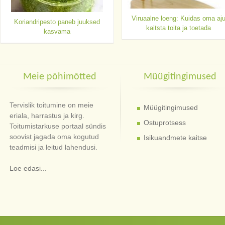
Viruaalne loeng: Kuidas oma aj
Koriandripesto paneb juuksed
kaitsta toita ja toetada
kasvama
Meie põhimõtted
Müügitingimused
Tervislik toitumine on meie
Müügitingimused
eriala, harrastus ja kirg.
Ostuprotsess
Toitumistarkuse portaal sündis
soovist jagada oma kogutud
Isikuandmete kaitse
teadmisi ja leitud lahendusi.
Loe edasi...