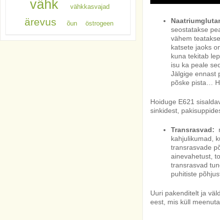
vähk
vähkkasvajad
ärevus
Naatriumgluta
õun
östrogeen
seostatakse pea
vähem teatakse 
katsete jaoks on
kuna tekitab le
isu ka peale sed
Jälgige ennast 
põske pista… Hea
Hoiduge E621 sisaldavat
sinkidest, pakisuppides
Transrasvad:
n
kahjulikumad, 
transrasvade p
ainevahetust, t
transrasvad tun
puhitiste põhjus
Uuri pakenditelt ja vä
eest, mis küll meenuta