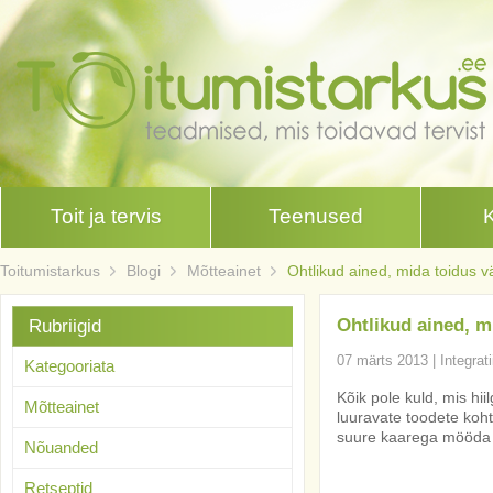
Toit ja tervis
Teenused
Toitumistarkus
Blogi
Mõtteainet
Ohtlikud ained, mida toidus vä
Ohtlikud ained, m
Rubriigid
07 märts 2013
|
Integrat
Kategooriata
Kõik pole kuld, mis hi
Mõtteainet
luuravate toodete koht
suure kaarega mööda
Nõuanded
Retseptid