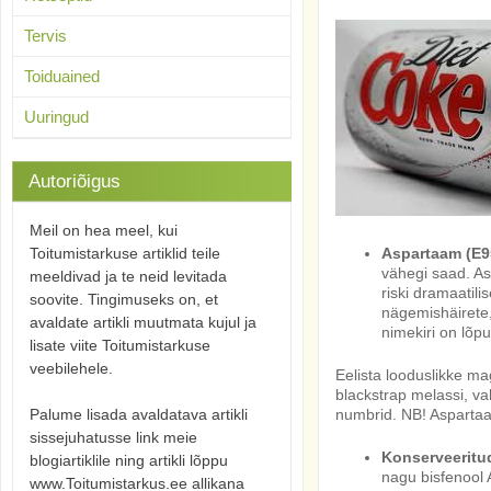
Tervis
Toiduained
Uuringud
Autoriõigus
Meil on hea meel, kui
Toitumistarkuse artiklid teile
Aspartaam (E9
vähegi saad. As
meeldivad ja te neid levitada
riski dramaatil
soovite. Tingimuseks on, et
nägemishäirete,
avaldate artikli muutmata kujul ja
nimekiri on lõ
lisate viite Toitumistarkuse
veebilehele.
Eelista looduslikke mag
blackstrap melassi, va
Palume lisada avaldatava artikli
numbrid. NB! Aspartaam
sissejuhatusse link meie
Konserveeritud
blogiartiklile ning artikli lõppu
nagu bisfenool 
www.Toitumistarkus.ee allikana