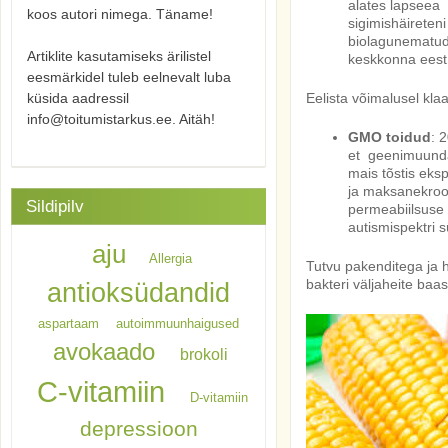
alates lapseea
koos autori nimega. Täname!
sigimishäireteni
biolagunematud
Artiklite kasutamiseks ärilistel
keskkonna eest
eesmärkidel tuleb eelnevalt luba
küsida aadressil
Eelista võimalusel kla
info@toitumistarkus.ee. Aitäh!
GMO toidud
: 
et geenimuundat
mais tõstis ek
ja maksanekroos
Sildipilv
permeabiilsuse 
autismispektri 
aju
Allergia
Tutvu pakenditega ja
bakteri väljaheite baasi
antioksüdandid
aspartaam
autoimmuunhaigused
avokaado
brokoli
C-vitamiin
D-vitamiin
depressioon