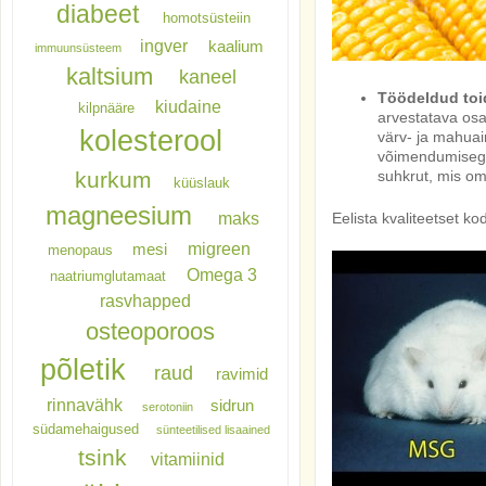
diabeet
homotsüsteiin
ingver
kaalium
immuunsüsteem
kaltsium
kaneel
Töödeldud toi
kiudaine
kilpnääre
arvestatava osa
kolesterool
värv- ja mahuain
võimendumisega
kurkum
suhkrut, mis 
küüslauk
magneesium
maks
Eelista kvaliteetset kod
migreen
mesi
menopaus
Omega 3
naatriumglutamaat
rasvhapped
osteoporoos
põletik
raud
ravimid
rinnavähk
sidrun
serotoniin
südamehaigused
sünteetilised lisaained
tsink
vitamiinid