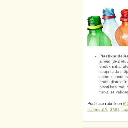
Plastikpudelit
aineid (di-2 et
endokriinhäiret
sooja toidu mõj
asemel kasutus
endokriintoksiin
plasti kasutad, 
turvalise valik
Postituse rubriik on
Mõ
bisfenool A
,
GMO
,
naa