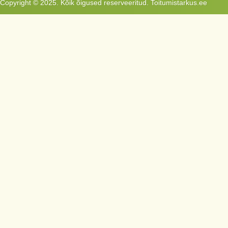
Copyright © 2025. Kõik õigused reserveeritud. Toitumistarkus.ee