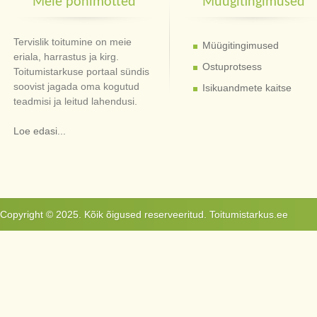
Meie põhimõtted
Müügitingimused
Tervislik toitumine on meie
Müügitingimused
eriala, harrastus ja kirg.
Ostuprotsess
Toitumistarkuse portaal sündis
soovist jagada oma kogutud
Isikuandmete kaitse
teadmisi ja leitud lahendusi.
Loe edasi...
Copyright © 2025. Kõik õigused reserveeritud. Toitumistarkus.ee