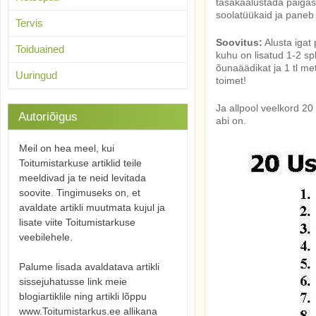
tasakaalustada paiga
soolatüükaid ja paneb 
Tervis
Soovitus:
Alusta igat
Toiduained
kuhu on lisatud 1-2 spl 
õunaäädikat ja 1 tl me
Uuringud
toimet!
Ja allpool veelkord 20
Autoriõigus
abi on.
Meil on hea meel, kui
Toitumistarkuse artiklid teile
meeldivad ja te neid levitada
soovite. Tingimuseks on, et
avaldate artikli muutmata kujul ja
lisate viite Toitumistarkuse
veebilehele.
Palume lisada avaldatava artikli
sissejuhatusse link meie
blogiartiklile ning artikli lõppu
www.Toitumistarkus.ee allikana