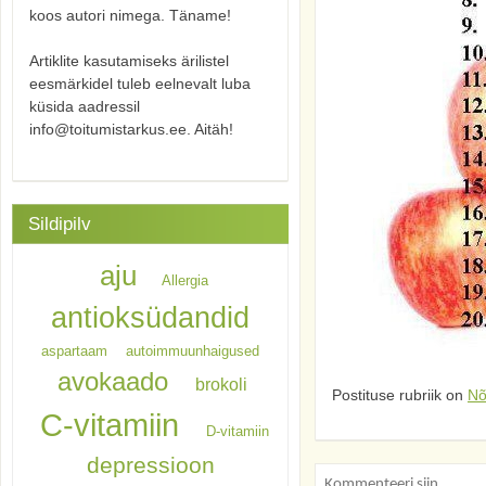
koos autori nimega. Täname!
Artiklite kasutamiseks ärilistel
eesmärkidel tuleb eelnevalt luba
küsida aadressil
info@toitumistarkus.ee. Aitäh!
Sildipilv
aju
Allergia
antioksüdandid
aspartaam
autoimmuunhaigused
avokaado
brokoli
Postituse rubriik on
Nõ
C-vitamiin
D-vitamiin
depressioon