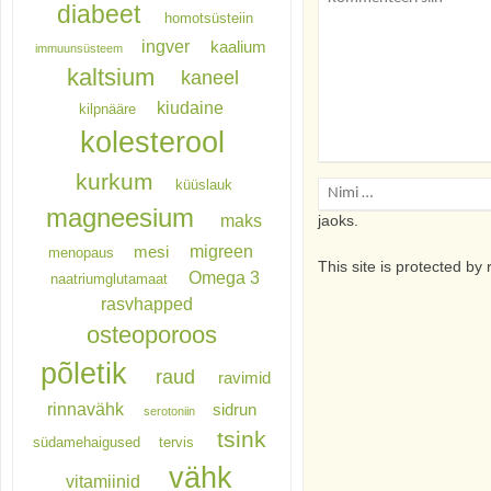
diabeet
homotsüsteiin
ingver
kaalium
immuunsüsteem
kaltsium
kaneel
kiudaine
kilpnääre
kolesterool
kurkum
küüslauk
Salvesta minu nimi, e
magneesium
maks
jaoks.
migreen
mesi
menopaus
This site is protected 
Omega 3
naatriumglutamaat
rasvhapped
osteoporoos
põletik
raud
ravimid
rinnavähk
sidrun
serotoniin
tsink
südamehaigused
tervis
vähk
vitamiinid