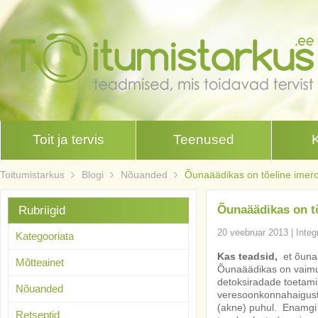
Toit ja tervis
Teenused
Toitumistarkus
Blogi
Nõuanded
Õunaäädikas on tõeline imero
Õunaäädikas on t
Rubriigid
20 veebruar 2013
|
Integ
Kategooriata
Kas teadsid,
et õuna
Mõtteainet
Õunaäädikas on vaimu
detoksiradade toetami
Nõuanded
veresoonkonnahaigust
(akne) puhul. Enamgi 
Retseptid