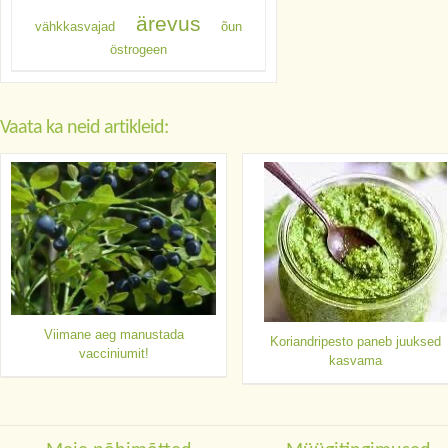
ärevus
vähkkasvajad
õun
östrogeen
Vaata ka neid artikleid:
Viimane aeg manustada
Koriandripesto paneb juuksed
vacciniumit!
kasvama